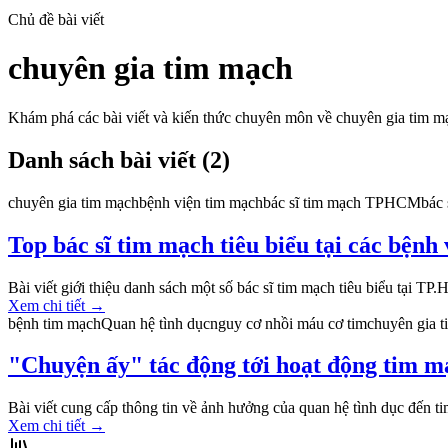
Chủ đề bài viết
chuyên gia tim mạch
Khám phá các bài viết và kiến thức chuyên môn về
chuyên gia tim m
Danh sách bài viết (
2
)
chuyên gia tim mạch
bệnh viện tim mạch
bác sĩ tim mạch TPHCM
bác 
Top bác sĩ tim mạch tiêu biểu tại các bện
Bài viết giới thiệu danh sách một số bác sĩ tim mạch tiêu biểu tại 
Xem chi tiết
→
bệnh tim mạch
Quan hệ tình dục
nguy cơ nhồi máu cơ tim
chuyên gia 
"Chuyện ấy" tác động tới hoạt động tim m
Bài viết cung cấp thông tin về ảnh hưởng của quan hệ tình dục đến ti
Xem chi tiết
→