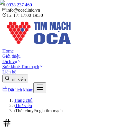
0938 237 460
info@ocaclinic.vn
T2-T7: 17:00-19:30
Home
Giới thiệu
Dịch vụ
Sức khoẻ Tim mạch
Liên hệ
Tìm kiếm
Đặt lịch khám
Trang chủ
/
Thư viện
/
Thẻ: chuyên gia tim mạch