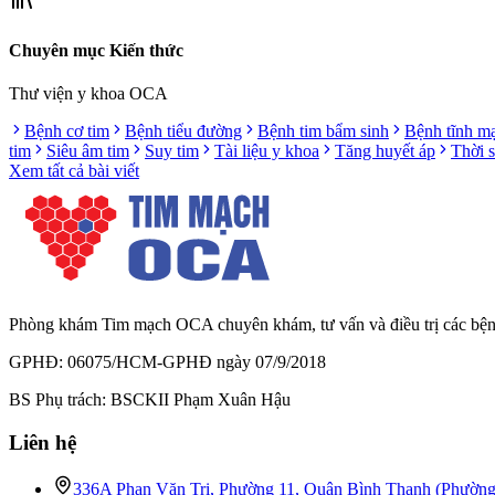
Chuyên mục Kiến thức
Thư viện y khoa OCA
Bệnh cơ tim
Bệnh tiểu đường
Bệnh tim bẩm sinh
Bệnh tĩnh m
tim
Siêu âm tim
Suy tim
Tài liệu y khoa
Tăng huyết áp
Thời 
Xem tất cả bài viết
Phòng khám Tim mạch OCA chuyên khám, tư vấn và điều trị các bệnh l
GPHĐ: 06075/HCM-GPHĐ ngày 07/9/2018
BS Phụ trách: BSCKII Phạm Xuân Hậu
Liên hệ
336A Phan Văn Trị, Phường 11, Quận Bình Thạnh (Phườn