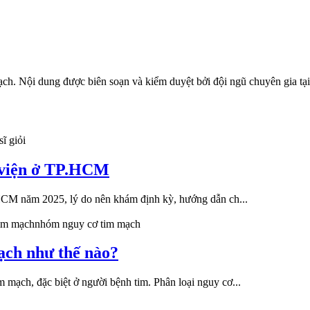
ạch
. Nội dung được biên soạn và kiểm duyệt bởi đội ngũ chuyên gi
sĩ giỏi
h viện ở TP.HCM
TP.HCM năm 2025, lý do nên khám định kỳ, hướng dẫn ch...
tim mạch
nhóm nguy cơ tim mạch
ạch như thế nào?
m mạch, đặc biệt ở người bệnh tim. Phân loại nguy cơ...