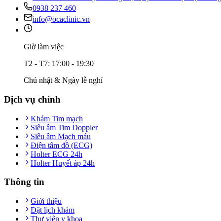
0938 237 460
info@ocaclinic.vn
Giờ làm việc
T2 - T7: 17:00 - 19:30
Chủ nhật & Ngày lễ nghỉ
Dịch vụ chính
Khám Tim mạch
Siêu âm Tim Doppler
Siêu âm Mạch máu
Điện tâm đồ (ECG)
Holter ECG 24h
Holter Huyết áp 24h
Thông tin
Giới thiệu
Đặt lịch khám
Thư viện y khoa