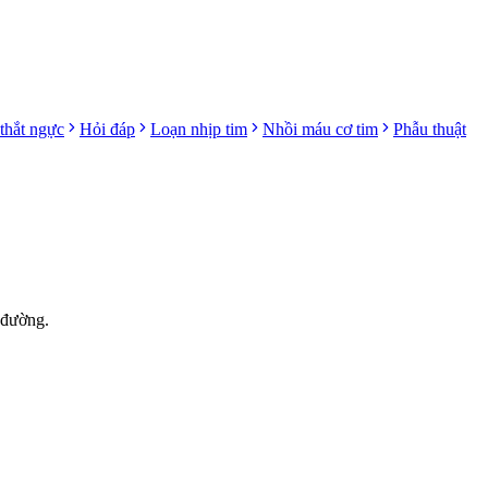
thắt ngực
Hỏi đáp
Loạn nhịp tim
Nhồi máu cơ tim
Phẫu thuật
 đường.