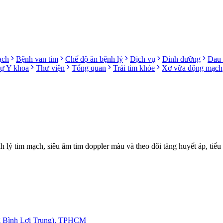
ạch
Bệnh van tim
Chế độ ăn bệnh lý
Dịch vụ
Dinh dưỡng
Đau 
sự Y khoa
Thư viện
Tổng quan
Trái tim khỏe
Xơ vữa động mạch
ý tim mạch, siêu âm tim doppler màu và theo dõi tăng huyết áp, tiểu
g Bình Lợi Trung), TPHCM