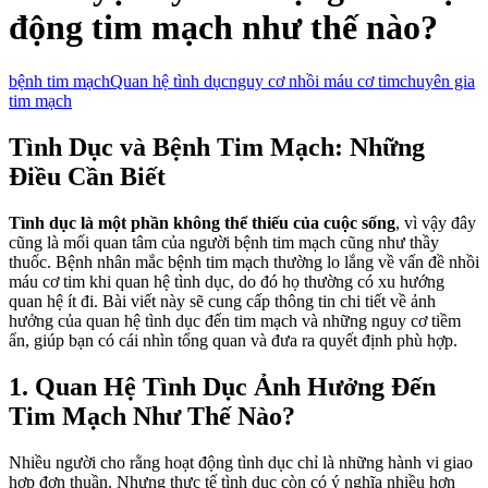
động tim mạch như thế nào?
bệnh tim mạch
Quan hệ tình dục
nguy cơ nhồi máu cơ tim
chuyên gia
tim mạch
Tình Dục và Bệnh Tim Mạch: Những
Điều Cần Biết
Tình dục là một phần không thể thiếu của cuộc sống
, vì vậy đây
cũng là mối quan tâm của người bệnh tim mạch cũng như thầy
thuốc. Bệnh nhân mắc bệnh tim mạch thường lo lắng về vấn đề nhồi
máu cơ tim khi quan hệ tình dục, do đó họ thường có xu hướng
quan hệ ít đi. Bài viết này sẽ cung cấp thông tin chi tiết về ảnh
hưởng của quan hệ tình dục đến tim mạch và những nguy cơ tiềm
ẩn, giúp bạn có cái nhìn tổng quan và đưa ra quyết định phù hợp.
1. Quan Hệ Tình Dục Ảnh Hưởng Đến
Tim Mạch Như Thế Nào?
Nhiều người cho rằng hoạt động tình dục chỉ là những hành vi giao
hợp đơn thuần. Nhưng thực tế tình dục còn có ý nghĩa nhiều hơn