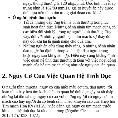
ngày, thông thường là 120 nhịp/phút. Ước tính huyết áp
trung bình là 162/89 mmHg, giá trị huyết áp này được
tính dựa trên nhịp tim trong giai đoạn cực khoái.
Ở người bệnh tim mạch:
Tất cả những đáp ứng trên là bình thường trong lúc
sinh hoạt tình dục. Những bệnh nhân tim mạch cũng có
các biến đổi sinh lý tương tự người bình thường. Tuy
vậy, đối với những người bệnh tim mạch, sự thay đổi
này đôi khi lại là gánh nặng cho quả tim.
Những nghiên cứu cũng thấy rằng, ở những bệnh nhân
đau ngực ổn định thường xuất hiện đau ngực trong
hoặc ngay sau khi giao hợp. Điều này càng khẳng định
việc quan hệ tình dục thường đi kèm với việc hoạt động
mạnh của hệ tim mạch cũng như các nguy cơ liên quan.
2. Nguy Cơ Của Việc Quan Hệ Tình Dục
Ở người bình thường, nguy cơ của nhồi máu cơ tim, đau ngực, rối
loạn nhịp hay hen tim kịch phát do quan hệ tình dục gây ra rất thấp
nhưng lại tồn tại một nguy cơ cao với những người có nguy cơ tim
mạch cao hay người đã có bệnh sẵn. Theo khuyến cáo của Hiệp hội
Tim mạch Hoa Kỳ (AHA), việc đánh giá nguy cơ tim mạch trước
khi quan hệ tình dục là rất quan trọng [Nguồn: Circulation.
2012;125:1058–1072].