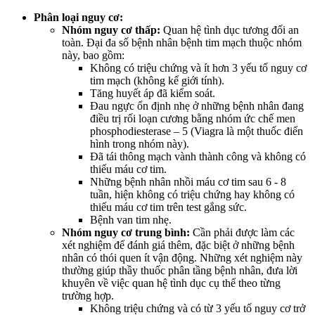
Phân loại nguy cơ:
Nhóm nguy cơ thấp:
Quan hệ tình dục tương đối an
toàn. Đại đa số bệnh nhân bệnh tim mạch thuộc nhóm
này, bao gồm:
Không có triệu chứng và ít hơn 3 yếu tố nguy cơ
tim mạch (không kể giới tính).
Tăng huyết áp đã kiểm soát.
Đau ngực ổn định nhẹ ở những bệnh nhân đang
điều trị rối loạn cương bằng nhóm ức chế men
phosphodiesterase – 5 (Viagra là một thuốc điển
hình trong nhóm này).
Đã tái thông mạch vành thành công và không có
thiếu máu cơ tim.
Những bệnh nhân nhồi máu cơ tim sau 6 - 8
tuần, hiện không có triệu chứng hay không có
thiếu máu cơ tim trên test gắng sức.
Bệnh van tim nhẹ.
Nhóm nguy cơ trung bình:
Cần phải được làm các
xét nghiệm để đánh giá thêm, đặc biệt ở những bệnh
nhân có thói quen ít vận động. Những xét nghiệm này
thường giúp thầy thuốc phân tầng bệnh nhân, đưa lời
khuyên về việc quan hệ tình dục cụ thể theo từng
trường hợp.
Không triệu chứng và có từ 3 yếu tố nguy cơ trở