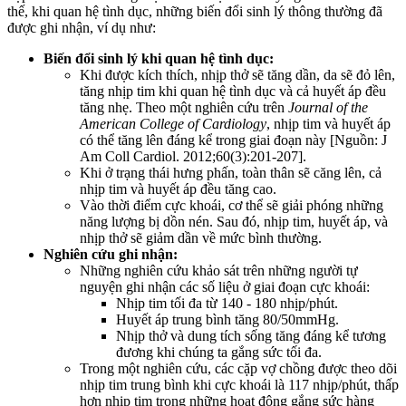
thế, khi quan hệ tình dục, những biến đổi sinh lý thông thường đã
được ghi nhận, ví dụ như:
Biến đổi sinh lý khi quan hệ tình dục:
Khi được kích thích, nhịp thở sẽ tăng dần, da sẽ đỏ lên,
tăng nhịp tim khi quan hệ tình dục và cả huyết áp đều
tăng nhẹ. Theo một nghiên cứu trên
Journal of the
American College of Cardiology
, nhịp tim và huyết áp
có thể tăng lên đáng kể trong giai đoạn này [Nguồn: J
Am Coll Cardiol. 2012;60(3):201-207].
Khi ở trạng thái hưng phấn, toàn thân sẽ căng lên, cả
nhịp tim và huyết áp đều tăng cao.
Vào thời điểm cực khoái, cơ thể sẽ giải phóng những
năng lượng bị dồn nén. Sau đó, nhịp tim, huyết áp, và
nhịp thở sẽ giảm dần về mức bình thường.
Nghiên cứu ghi nhận:
Những nghiên cứu khảo sát trên những người tự
nguyện ghi nhận các số liệu ở giai đoạn cực khoái:
Nhịp tim tối đa từ 140 - 180 nhịp/phút.
Huyết áp trung bình tăng 80/50mmHg.
Nhịp thở và dung tích sống tăng đáng kể tương
đương khi chúng ta gắng sức tối đa.
Trong một nghiên cứu, các cặp vợ chồng được theo dõi
nhịp tim trung bình khi cực khoái là 117 nhịp/phút, thấp
hơn nhịp tim trong những hoạt động gắng sức hàng