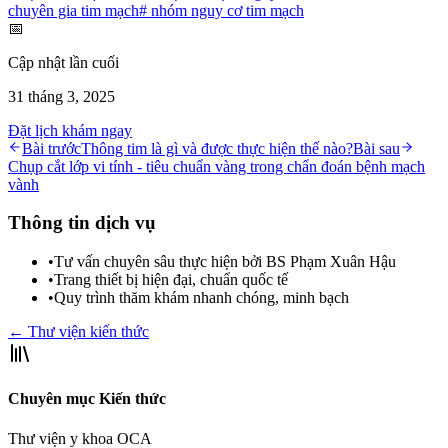
chuyên gia tim mạch
#
nhóm nguy cơ tim mạch
📅
Cập nhật lần cuối
31 tháng 3, 2025
Đặt lịch khám ngay
Bài trước
Thông tim là gì và được thực hiện thế nào?
Bài sau
Chụp cắt lớp vi tính - tiêu chuẩn vàng trong chẩn đoán bệnh mạch
vành
Thông tin dịch vụ
•
Tư vấn chuyên sâu thực hiện bởi BS Phạm Xuân Hậu
•
Trang thiết bị hiện đại, chuẩn quốc tế
•
Quy trình thăm khám nhanh chóng, minh bạch
← Thư viện kiến thức
Chuyên mục Kiến thức
Thư viện y khoa OCA