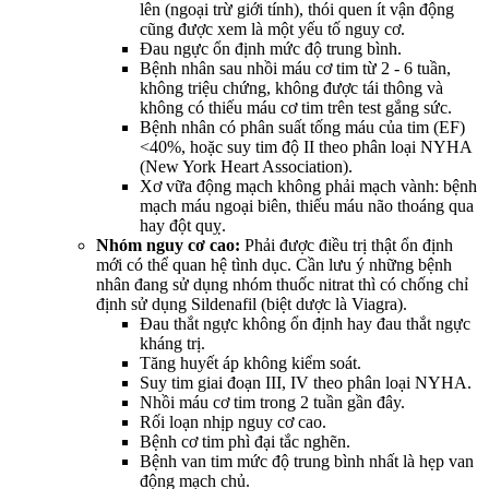
lên (ngoại trừ giới tính), thói quen ít vận động
cũng được xem là một yếu tố nguy cơ.
Đau ngực ổn định mức độ trung bình.
Bệnh nhân sau nhồi máu cơ tim từ 2 - 6 tuần,
không triệu chứng, không được tái thông và
không có thiếu máu cơ tim trên test gắng sức.
Bệnh nhân có phân suất tống máu của tim (EF)
<40%, hoặc suy tim độ II theo phân loại NYHA
(New York Heart Association).
Xơ vữa động mạch không phải mạch vành: bệnh
mạch máu ngoại biên, thiếu máu não thoáng qua
hay đột quỵ.
Nhóm nguy cơ cao:
Phải được điều trị thật ổn định
mới có thể quan hệ tình dục. Cần lưu ý những bệnh
nhân đang sử dụng nhóm thuốc nitrat thì có chống chỉ
định sử dụng Sildenafil (biệt dược là Viagra).
Đau thắt ngực không ổn định hay đau thắt ngực
kháng trị.
Tăng huyết áp không kiểm soát.
Suy tim giai đoạn III, IV theo phân loại NYHA.
Nhồi máu cơ tim trong 2 tuần gần đây.
Rối loạn nhịp nguy cơ cao.
Bệnh cơ tim phì đại tắc nghẽn.
Bệnh van tim mức độ trung bình nhất là hẹp van
động mạch chủ.