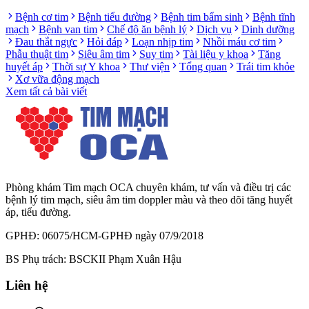
Bệnh cơ tim
Bệnh tiểu đường
Bệnh tim bẩm sinh
Bệnh tĩnh
mạch
Bệnh van tim
Chế độ ăn bệnh lý
Dịch vụ
Dinh dưỡng
Đau thắt ngực
Hỏi đáp
Loạn nhịp tim
Nhồi máu cơ tim
Phẫu thuật tim
Siêu âm tim
Suy tim
Tài liệu y khoa
Tăng
huyết áp
Thời sự Y khoa
Thư viện
Tổng quan
Trái tim khỏe
Xơ vữa động mạch
Xem tất cả bài viết
Phòng khám Tim mạch OCA chuyên khám, tư vấn và điều trị các
bệnh lý tim mạch, siêu âm tim doppler màu và theo dõi tăng huyết
áp, tiểu đường.
GPHĐ: 06075/HCM-GPHĐ ngày 07/9/2018
BS Phụ trách: BSCKII Phạm Xuân Hậu
Liên hệ