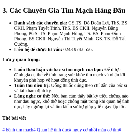
3. Các Chuyên Gia Tim Mạch Hàng Đầu
Danh sách các chuyên gia:
GS.TS. Đỗ Doãn Lợi, ThS. BS
CKII. Phạm Tuyết Trinh, ThS. BS CKII. Nguyễn Bằng
Phong, PGS. TS. Phạm Mạnh Hùng, TS. BS. Phan Đình
Phong, BS CKII. Nguyễn Thị Tuyết Minh, GS. TS. Đỗ Tất
Cường.
Liên hệ để được tư vấn:
0243 9743 556.
Lưu ý quan trọng:
Luôn thảo luận với bác sĩ tim mạch của bạn:
Để được
đánh giá cụ thể về tình trạng sức khỏe tim mạch và nhận lời
khuyên phù hợp về hoạt động tình dục.
Tuân thủ điều trị:
Uống thuốc đúng theo chỉ dẫn của bác sĩ
và tái khám định kỳ.
Lắng nghe cơ thể:
Nếu bạn cảm thấy bất kỳ triệu chứng nào
như đau ngực, khó thở hoặc chóng mặt trong khi quan hệ tình
dục, hãy ngừng lại và tìm kiếm sự trợ giúp y tế ngay lập tức.
Thẻ bài viết
#
bệnh tim mạch
#
Quan hệ tình dục
#
nguy cơ nhồi máu cơ tim
#