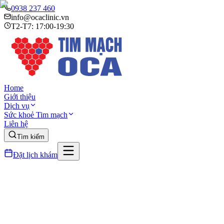
0938 237 460
info@ocaclinic.vn
T2-T7: 17:00-19:30
Home
Giới thiệu
Dịch vụ
Sức khoẻ Tim mạch
Liên hệ
Tìm kiếm
Đặt lịch khám