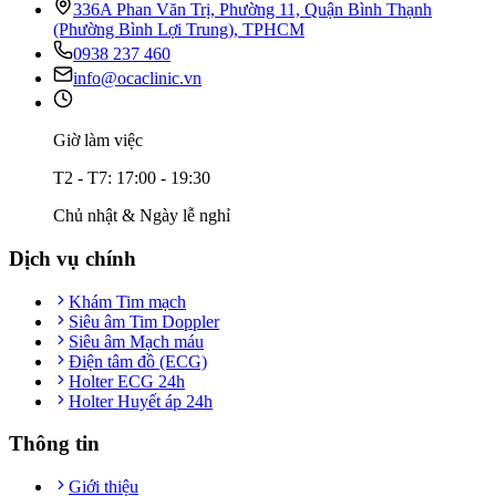
336A Phan Văn Trị, Phường 11, Quận Bình Thạnh
(Phường Bình Lợi Trung), TPHCM
0938 237 460
info@ocaclinic.vn
Giờ làm việc
T2 - T7: 17:00 - 19:30
Chủ nhật & Ngày lễ nghỉ
Dịch vụ chính
Khám Tim mạch
Siêu âm Tim Doppler
Siêu âm Mạch máu
Điện tâm đồ (ECG)
Holter ECG 24h
Holter Huyết áp 24h
Thông tin
Giới thiệu