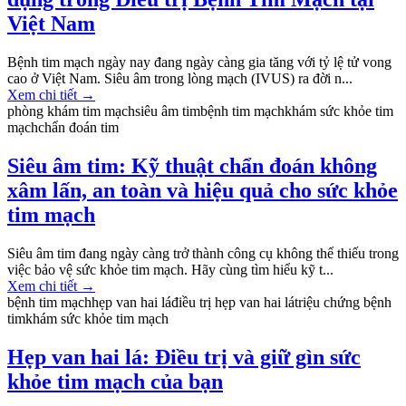
Việt Nam
Bệnh tim mạch ngày nay đang ngày càng gia tăng với tỷ lệ tử vong
cao ở Việt Nam. Siêu âm trong lòng mạch (IVUS) ra đời n...
Xem chi tiết
→
phòng khám tim mạch
siêu âm tim
bệnh tim mạch
khám sức khỏe tim
mạch
chẩn đoán tim
Siêu âm tim: Kỹ thuật chẩn đoán không
xâm lấn, an toàn và hiệu quả cho sức khỏe
tim mạch
Siêu âm tim đang ngày càng trở thành công cụ không thể thiếu trong
việc bảo vệ sức khỏe tim mạch. Hãy cùng tìm hiểu kỹ t...
Xem chi tiết
→
bệnh tim mạch
hẹp van hai lá
điều trị hẹp van hai lá
triệu chứng bệnh
tim
khám sức khỏe tim mạch
Hẹp van hai lá: Điều trị và giữ gìn sức
khỏe tim mạch của bạn