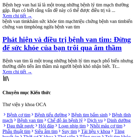
Bệnh hẹp van hai lá là một trong những bệnh lý tim mạch thường
gặp. Bạn có biết rằng vấn đề này có thể được điều trị và ...
Xem chi tiết
→
bệnh van tim
khám sức khỏe tim mạch
triệu chứng bệnh van tim
biến
chứng van tim
phòng ngừa bệnh van tim
Phát hiện và điều trị bệnh van tim: Đừng
để sức khỏe của bạn trôi qua âm thầm
Bệnh van tim là một trong những bệnh lý tim mạch phổ biến nhưng
thường diễn tiến âm thầm mà người bệnh khó nhận biết. Tr...
Xem chi tiết
→
Chuyên mục Kiến thức
Thư viện y khoa OCA
Bệnh cơ tim
Bệnh tiểu đường
Bệnh tim bẩm sinh
Bệnh tĩnh
mạch
Bệnh van tim
Chế độ ăn bệnh lý
Dịch vụ
Dinh dưỡng
Đau thắt ngực
Hỏi đáp
Loạn nhịp tim
Nhồi máu cơ tim
Phẫu thuật tim
Siêu âm tim
Suy tim
Tài liệu y khoa
Tăng
huyết áp
Thời sự Y khoa
Thư viện
Tổng quan
Trái tim khỏe