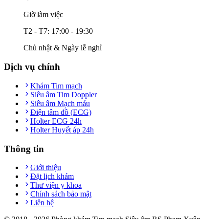
Giờ làm việc
T2 - T7: 17:00 - 19:30
Chủ nhật & Ngày lễ nghỉ
Dịch vụ chính
Khám Tim mạch
Siêu âm Tim Doppler
Siêu âm Mạch máu
Điện tâm đồ (ECG)
Holter ECG 24h
Holter Huyết áp 24h
Thông tin
Giới thiệu
Đặt lịch khám
Thư viện y khoa
Chính sách bảo mật
Liên hệ