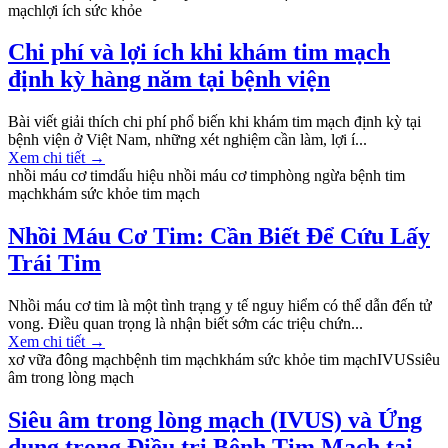
mạch
lợi ích sức khỏe
Chi phí và lợi ích khi khám tim mạch
định kỳ hàng năm tại bệnh viện
Bài viết giải thích chi phí phổ biến khi khám tim mạch định kỳ tại
bệnh viện ở Việt Nam, những xét nghiệm cần làm, lợi í...
Xem chi tiết
→
nhồi máu cơ tim
dấu hiệu nhồi máu cơ tim
phòng ngừa bệnh tim
mạch
khám sức khỏe tim mạch
Nhồi Máu Cơ Tim: Cần Biết Để Cứu Lấy
Trái Tim
Nhồi máu cơ tim là một tình trạng y tế nguy hiểm có thể dẫn đến tử
vong. Điều quan trọng là nhận biết sớm các triệu chứn...
Xem chi tiết
→
xơ vữa đông mạch
bệnh tim mạch
khám sức khỏe tim mạch
IVUS
siêu
âm trong lòng mạch
Siêu âm trong lòng mạch (IVUS) và Ứng
dụng trong Điều trị Bệnh Tim Mạch tại