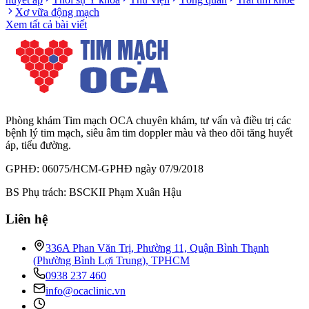
Xơ vữa động mạch
Xem tất cả bài viết
Phòng khám Tim mạch OCA chuyên khám, tư vấn và điều trị các
bệnh lý tim mạch, siêu âm tim doppler màu và theo dõi tăng huyết
áp, tiểu đường.
GPHĐ: 06075/HCM-GPHĐ ngày 07/9/2018
BS Phụ trách: BSCKII Phạm Xuân Hậu
Liên hệ
336A Phan Văn Trị, Phường 11, Quận Bình Thạnh
(Phường Bình Lợi Trung), TPHCM
0938 237 460
info@ocaclinic.vn