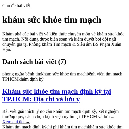
Chủ đề bài viết
khám sức khỏe tim mạch
Khám phá các bài viết và kiến thức chuyên môn về
khám sức khỏe
tim mạch
. Nội dung được biên soạn và kiểm duyệt bởi đội ngũ
chuyên gia tại Phòng khám Tim mạch & Siêu âm BS Phạm Xuân
Hậu.
Danh sách bài viết (
7
)
phòng ngừa bệnh tim
khám sức khỏe tim mạch
bệnh viện tim mạch
TPHCM
khám định kỳ
Khám sức khỏe tim mạch định kỳ tại
TP.HCM: Địa chỉ và lưu ý
Bài viết giải thích lý do cần khám tim mạch định kỳ, xét nghiệm
thường quy, cách chọn bệnh viện uy tín tại TPHCM và lưu ...
Xem chi tiết
→
Khám tim mạch định kỳ
chi phí khám tim mạch
khám sức khỏe tim