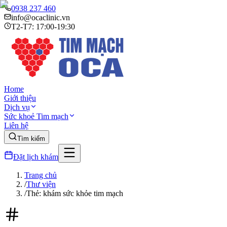
0938 237 460
info@ocaclinic.vn
T2-T7: 17:00-19:30
Home
Giới thiệu
Dịch vụ
Sức khoẻ Tim mạch
Liên hệ
Tìm kiếm
Đặt lịch khám
Trang chủ
/
Thư viện
/
Thẻ: khám sức khỏe tim mạch