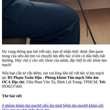
Hy vọng thông qua bài viết này, bạn sẽ nhận thức được tầm quan
trọng của siêu âm tim và chuyện tìm đến bác sĩ khi có dấu hiệu bất
thường. Hãy chú ý cho sức khỏe của mình, đặc biệt là sức khỏe tim
mạch!
Nếu bạn cần tư vấn thêm, xin vui lòng liên hệ với bác sĩ tim mạch
tại:
BS Phạm Xuân Hậu - Phòng khám Tim mạch Siêu âm
OCA
Địa chỉ:
336a Phan Văn Trị, Bình Lợi Trung, TPHCM.
Tel:
0938237460.
Thẻ bài viết
#
phòng khám tim mạch
#
siêu âm tim
#
bệnh tim mạch
#
khám sức
khỏe tim mạch
#
chẩn đoán tim