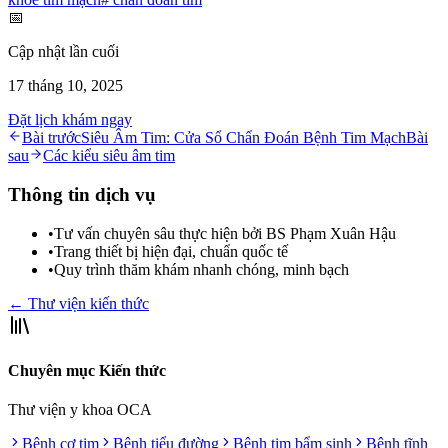
📅
Cập nhật lần cuối
17 tháng 10, 2025
Đặt lịch khám ngay
Bài trước
Siêu Âm Tim: Cửa Sổ Chẩn Đoán Bệnh Tim Mạch
Bài
sau
Các kiểu siêu âm tim
Thông tin dịch vụ
•
Tư vấn chuyên sâu thực hiện bởi BS Phạm Xuân Hậu
•
Trang thiết bị hiện đại, chuẩn quốc tế
•
Quy trình thăm khám nhanh chóng, minh bạch
← Thư viện kiến thức
Chuyên mục Kiến thức
Thư viện y khoa OCA
Bệnh cơ tim
Bệnh tiểu đường
Bệnh tim bẩm sinh
Bệnh tĩnh