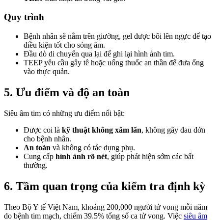
Quy trình
Bệnh nhân sẽ nằm trên giường, gel được bôi lên ngực để tạo
điều kiện tốt cho sóng âm.
Đầu dò di chuyển qua lại để ghi lại hình ảnh tim.
TEEP yêu cầu gây tê hoặc uống thuốc an thần để đưa ống
vào thực quản.
5. Ưu điểm và độ an toàn
Siêu âm tim có những ưu điểm nổi bật:
Được coi là
kỹ thuật không xâm lấn
, không gây đau đớn
cho bệnh nhân.
An toàn
và không có tác dụng phụ.
Cung cấp
hình ảnh rõ nét
, giúp phát hiện sớm các bất
thường.
6. Tầm quan trọng của kiểm tra định kỳ
Theo Bộ Y tế Việt Nam, khoảng 200,000 người tử vong mỗi năm
do bệnh tim mạch, chiếm 39.5% tổng số ca tử vong. Việc
siêu âm