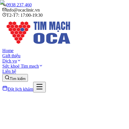
0938 237 460
info@ocaclinic.vn
T2-T7: 17:00-19:30
Home
Giới thiệu
Dịch vụ
Sức khoẻ Tim mạch
Liên hệ
Tìm kiếm
Đặt lịch khám