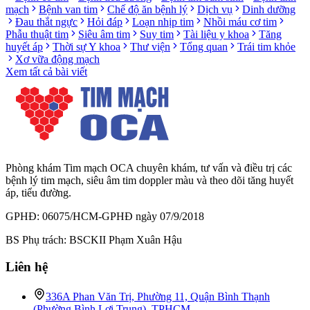
mạch
Bệnh van tim
Chế độ ăn bệnh lý
Dịch vụ
Dinh dưỡng
Đau thắt ngực
Hỏi đáp
Loạn nhịp tim
Nhồi máu cơ tim
Phẫu thuật tim
Siêu âm tim
Suy tim
Tài liệu y khoa
Tăng
huyết áp
Thời sự Y khoa
Thư viện
Tổng quan
Trái tim khỏe
Xơ vữa động mạch
Xem tất cả bài viết
Phòng khám Tim mạch OCA chuyên khám, tư vấn và điều trị các
bệnh lý tim mạch, siêu âm tim doppler màu và theo dõi tăng huyết
áp, tiểu đường.
GPHĐ: 06075/HCM-GPHĐ ngày 07/9/2018
BS Phụ trách: BSCKII Phạm Xuân Hậu
Liên hệ
336A Phan Văn Trị, Phường 11, Quận Bình Thạnh
(Phường Bình Lợi Trung), TPHCM