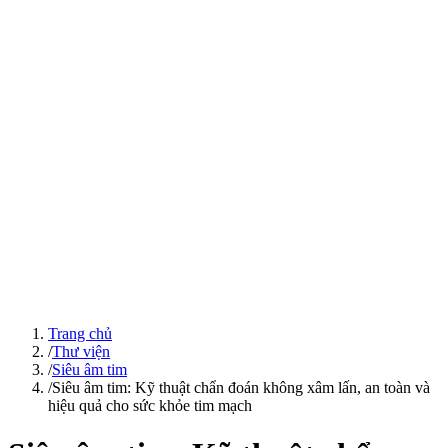
Trang chủ
/
Thư viện
/
Siêu âm tim
/
Siêu âm tim: Kỹ thuật chẩn đoán không xâm lấn, an toàn và
hiệu quả cho sức khỏe tim mạch