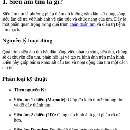
1. Siêu âm tim là gì?
Siêu âm tim là phương pháp thăm dò không xâm lấn, sử dụng sóng
siêu âm để trả về hình ảnh về cấu trúc và chức năng của tim. Đây là
một phần quan trọng trong quá trình
chẩn đoán tim
và điều trị bệnh
tim mạch.
Nguyên lý hoạt động
Quá trình siêu âm tim bắt đầu bằng việc phát ra sóng siêu âm, chúng
sẽ di chuyển đến tim, phản hồi lại và tạo ra hình ảnh trên màn hình.
Điều này giúp bác sĩ khảo sát cấu tạo và hoạt động của tim một cách
chi tiết.
Phân loại kỹ thuật
Theo nguyên lý:
Siêu âm 1 chiều (M-mode):
Giúp đo kích thước buồng tim
và độ dày thành tim.
Siêu âm 2 chiều (2D):
Cung cấp hình ảnh giải phẫu rõ nét
hơn.
Siêu âm Doppler:
Đo tốc độ dòng máu và các thông số