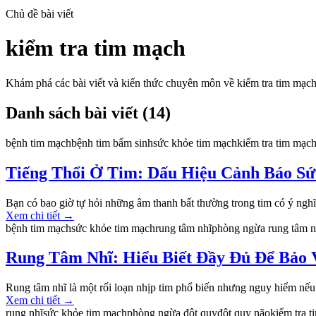
Chủ đề bài viết
kiểm tra tim mạch
Khám phá các bài viết và kiến thức chuyên môn về
kiểm tra tim mạc
Danh sách bài viết (
14
)
bệnh tim mạch
bệnh tim bẩm sinh
sức khỏe tim mạch
kiểm tra tim mạc
Tiếng Thổi Ở Tim: Dấu Hiệu Cảnh Báo S
Bạn có bao giờ tự hỏi những âm thanh bất thường trong tim có ý nghĩa
Xem chi tiết
→
bệnh tim mạch
sức khỏe tim mạch
rung tâm nhĩ
phòng ngừa rung tâm n
Rung Tâm Nhĩ: Hiểu Biết Đầy Đủ Để Bảo
Rung tâm nhĩ là một rối loạn nhịp tim phổ biến nhưng nguy hiểm nếu 
Xem chi tiết
→
rung nhĩ
sức khỏe tim mạch
phòng ngừa đột quỵ
đột quỵ não
kiểm tra 