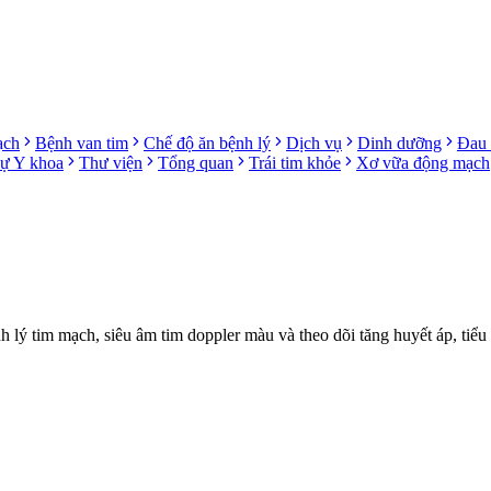
ạch
Bệnh van tim
Chế độ ăn bệnh lý
Dịch vụ
Dinh dưỡng
Đau 
sự Y khoa
Thư viện
Tổng quan
Trái tim khỏe
Xơ vữa động mạch
ý tim mạch, siêu âm tim doppler màu và theo dõi tăng huyết áp, tiểu