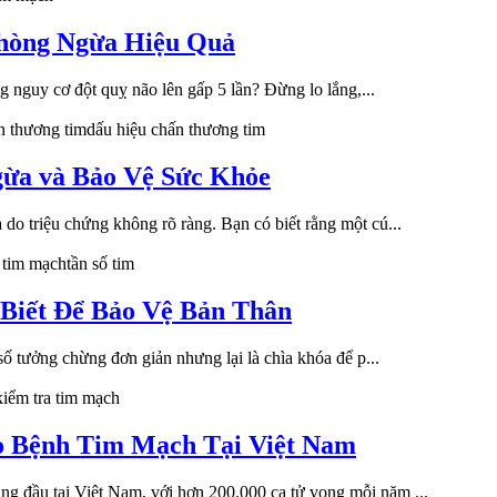
Phòng Ngừa Hiệu Quả
ng nguy cơ đột quỵ não lên gấp 5 lần? Đừng lo lắng,...
n thương tim
dấu hiệu chấn thương tim
gừa và Bảo Vệ Sức Khỏe
do triệu chứng không rõ ràng. Bạn có biết rằng một cú...
a tim mạch
tần số tim
Biết Để Bảo Vệ Bản Thân
số tưởng chừng đơn giản nhưng lại là chìa khóa để p...
kiểm tra tim mạch
o Bệnh Tim Mạch Tại Việt Nam
g đầu tại Việt Nam, với hơn 200.000 ca tử vong mỗi năm ...