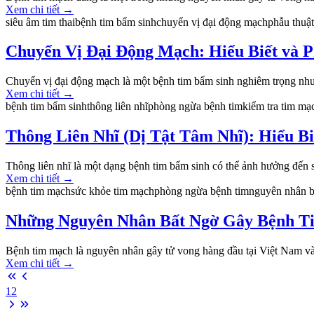
Xem chi tiết
→
siêu âm tim thai
bệnh tim bẩm sinh
chuyển vị đại động mạch
phẫu thuật
Chuyển Vị Đại Động Mạch: Hiểu Biết và
Chuyển vị đại động mạch là một bệnh tim bẩm sinh nghiêm trọng nhưn
Xem chi tiết
→
bệnh tim bẩm sinh
thông liên nhĩ
phòng ngừa bệnh tim
kiểm tra tim mạ
Thông Liên Nhĩ (Dị Tật Tâm Nhĩ): Hiểu B
Thông liên nhĩ là một dạng bệnh tim bẩm sinh có thể ảnh hưởng đến sứ
Xem chi tiết
→
bệnh tim mạch
sức khỏe tim mạch
phòng ngừa bệnh tim
nguyên nhân b
Những Nguyên Nhân Bất Ngờ Gây Bệnh T
Bệnh tim mạch là nguyên nhân gây tử vong hàng đầu tại Việt Nam và tr
Xem chi tiết
→
1
2