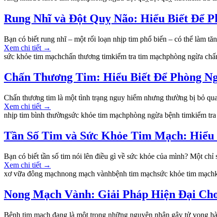
Rung Nhĩ và Đột Quỵ Não: Hiểu Biết Để 
Bạn có biết rung nhĩ – một rối loạn nhịp tim phổ biến – có thể làm tă
Xem chi tiết
→
sức khỏe tim mạch
chấn thương tim
kiểm tra tim mạch
phòng ngừa chấ
Chấn Thương Tim: Hiểu Biết Để Phòng N
Chấn thương tim là một tình trạng nguy hiểm nhưng thường bị bỏ qua 
Xem chi tiết
→
nhịp tim bình thường
sức khỏe tim mạch
phòng ngừa bệnh tim
kiểm tr
Tần Số Tim và Sức Khỏe Tim Mạch: Hiểu 
Bạn có biết tần số tim nói lên điều gì về sức khỏe của mình? Một chỉ 
Xem chi tiết
→
xơ vữa đông mạch
nong mạch vành
bệnh tim mạch
sức khỏe tim mạch
Nong Mạch Vành: Giải Pháp Hiện Đại Ch
Bệnh tim mạch đang là một trong những nguyên nhân gây tử vong hàn