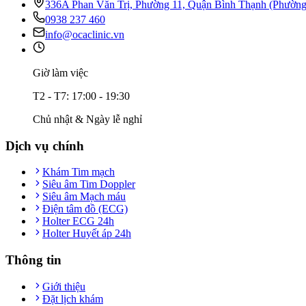
336A Phan Văn Trị, Phường 11, Quận Bình Thạnh (Phườn
0938 237 460
info@ocaclinic.vn
Giờ làm việc
T2 - T7: 17:00 - 19:30
Chủ nhật & Ngày lễ nghỉ
Dịch vụ chính
Khám Tim mạch
Siêu âm Tim Doppler
Siêu âm Mạch máu
Điện tâm đồ (ECG)
Holter ECG 24h
Holter Huyết áp 24h
Thông tin
Giới thiệu
Đặt lịch khám