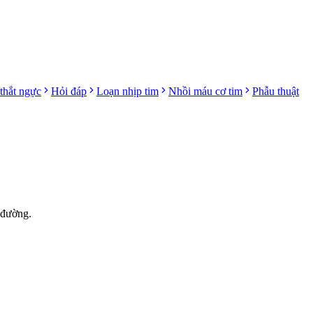
thắt ngực
Hỏi đáp
Loạn nhịp tim
Nhồi máu cơ tim
Phẫu thuật
 đường.