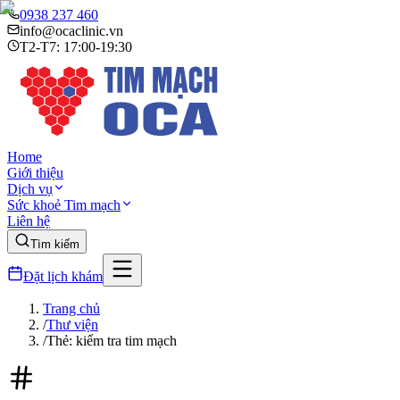
0938 237 460
info@ocaclinic.vn
T2-T7: 17:00-19:30
Home
Giới thiệu
Dịch vụ
Sức khoẻ Tim mạch
Liên hệ
Tìm kiếm
Đặt lịch khám
Trang chủ
/
Thư viện
/
Thẻ: kiểm tra tim mạch