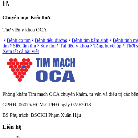
Chuyên mục Kiến thức
Thư viện y khoa OCA
Bệnh cơ tim
Bệnh tiểu đường
Bệnh tim bẩm sinh
Bệnh tĩnh m
tim
Siêu âm tim
Suy tim
Tài liệu y khoa
Tăng huyết áp
Thời 
Xem tất cả bài viết
Phòng khám Tim mạch OCA chuyên khám, tư vấn và điều trị các bệnh l
GPHĐ: 06075/HCM-GPHĐ ngày 07/9/2018
BS Phụ trách: BSCKII Phạm Xuân Hậu
Liên hệ