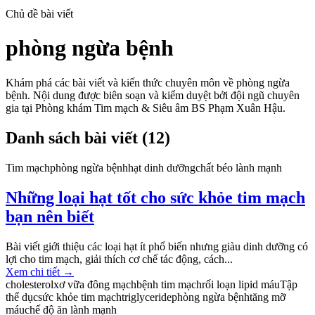
Chủ đề bài viết
phòng ngừa bệnh
Khám phá các bài viết và kiến thức chuyên môn về
phòng ngừa
bệnh
. Nội dung được biên soạn và kiểm duyệt bởi đội ngũ chuyên
gia tại Phòng khám Tim mạch & Siêu âm BS Phạm Xuân Hậu.
Danh sách bài viết (
12
)
Tim mạch
phòng ngừa bệnh
hạt dinh dưỡng
chất béo lành mạnh
Những loại hạt tốt cho sức khỏe tim mạch
bạn nên biết
Bài viết giới thiệu các loại hạt ít phổ biến nhưng giàu dinh dưỡng có
lợi cho tim mạch, giải thích cơ chế tác động, cách...
Xem chi tiết
→
cholesterol
xơ vữa đông mạch
bệnh tim mạch
rối loạn lipid máu
Tập
thể dục
sức khỏe tim mạch
triglyceride
phòng ngừa bệnh
tăng mỡ
máu
chế độ ăn lành mạnh