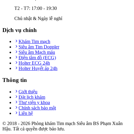
T2 - T7: 17:00 - 19:30
Chủ nhật & Ngày lễ nghỉ
Dịch vụ chính
Khám Tim mạch
Siêu âm Tim Doppler
Siêu âm Mạch máu
Điện tâm đồ (ECG)
Holter ECG 24h
Holter Huyết áp 24h
Thông tin
Giới thiệu
Đặt lịch khám
Thư viện y khoa
Chính sách bảo mật
Liên hệ
© 2018 -
2026
Phòng khám Tim mạch Siêu âm BS Phạm Xuân
Hậu. Tất cả quyền được bảo lưu.