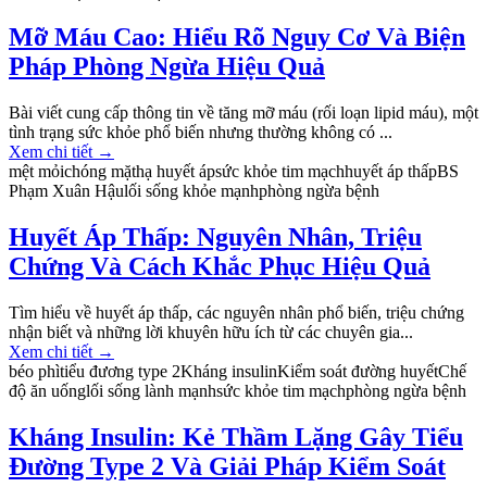
Mỡ Máu Cao: Hiểu Rõ Nguy Cơ Và Biện
Pháp Phòng Ngừa Hiệu Quả
Bài viết cung cấp thông tin về tăng mỡ máu (rối loạn lipid máu), một
tình trạng sức khỏe phổ biến nhưng thường không có ...
Xem chi tiết
→
mệt mỏi
chóng mặt
hạ huyết áp
sức khỏe tim mạch
huyết áp thấp
BS
Phạm Xuân Hậu
lối sống khỏe mạnh
phòng ngừa bệnh
Huyết Áp Thấp: Nguyên Nhân, Triệu
Chứng Và Cách Khắc Phục Hiệu Quả
Tìm hiểu về huyết áp thấp, các nguyên nhân phổ biến, triệu chứng
nhận biết và những lời khuyên hữu ích từ các chuyên gia...
Xem chi tiết
→
béo phì
tiểu đương type 2
Kháng insulin
Kiểm soát đường huyết
Chế
độ ăn uống
lối sống lành mạnh
sức khỏe tim mạch
phòng ngừa bệnh
Kháng Insulin: Kẻ Thầm Lặng Gây Tiểu
Đường Type 2 Và Giải Pháp Kiểm Soát