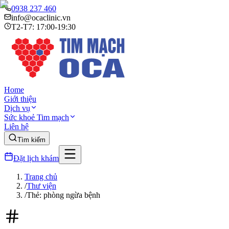
0938 237 460
info@ocaclinic.vn
T2-T7: 17:00-19:30
Home
Giới thiệu
Dịch vụ
Sức khoẻ Tim mạch
Liên hệ
Tìm kiếm
Đặt lịch khám
Trang chủ
/
Thư viện
/
Thẻ: phòng ngừa bệnh