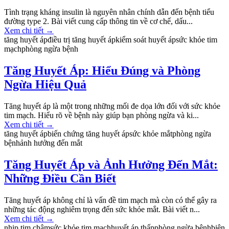
Tình trạng kháng insulin là nguyên nhân chính dẫn đến bệnh tiểu
đường type 2. Bài viết cung cấp thông tin về cơ chế, dấu...
Xem chi tiết
→
tăng huyết áp
điều trị tăng huyết áp
kiểm soát huyết áp
sức khỏe tim
mạch
phòng ngừa bệnh
Tăng Huyết Áp: Hiểu Đúng và Phòng
Ngừa Hiệu Quả
Tăng huyết áp là một trong những mối đe dọa lớn đối với sức khỏe
tim mạch. Hiểu rõ về bệnh này giúp bạn phòng ngừa và ki...
Xem chi tiết
→
tăng huyết áp
biến chứng tăng huyết áp
sức khỏe mắt
phòng ngừa
bệnh
ảnh hưởng đến mắt
Tăng Huyết Áp và Ảnh Hưởng Đến Mắt:
Những Điều Cần Biết
Tăng huyết áp không chỉ là vấn đề tim mạch mà còn có thể gây ra
những tác động nghiêm trọng đến sức khỏe mắt. Bài viết n...
Xem chi tiết
→
nhịp tim chậm
sức khỏe tim mạch
huyết áp thấp
phòng ngừa bệnh
biện