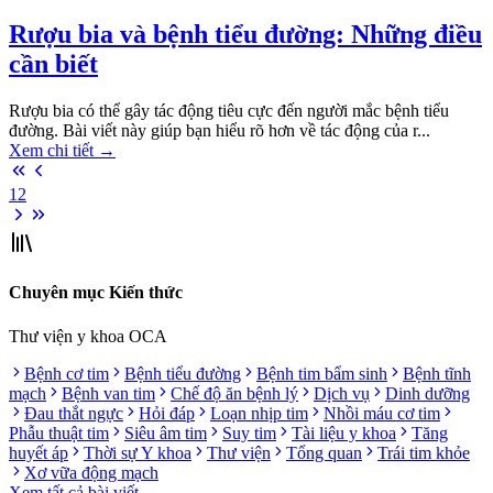
Rượu bia và bệnh tiểu đường: Những điều
cần biết
Rượu bia có thể gây tác động tiêu cực đến người mắc bệnh tiểu
đường. Bài viết này giúp bạn hiểu rõ hơn về tác động của r...
Xem chi tiết
→
1
2
Chuyên mục Kiến thức
Thư viện y khoa OCA
Bệnh cơ tim
Bệnh tiểu đường
Bệnh tim bẩm sinh
Bệnh tĩnh
mạch
Bệnh van tim
Chế độ ăn bệnh lý
Dịch vụ
Dinh dưỡng
Đau thắt ngực
Hỏi đáp
Loạn nhịp tim
Nhồi máu cơ tim
Phẫu thuật tim
Siêu âm tim
Suy tim
Tài liệu y khoa
Tăng
huyết áp
Thời sự Y khoa
Thư viện
Tổng quan
Trái tim khỏe
Xơ vữa động mạch
Xem tất cả bài viết