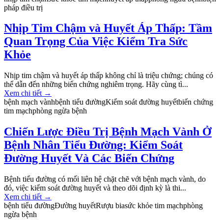
pháp điều trị
Nhịp Tim Chậm và Huyết Áp Thấp: Tầm
Quan Trọng Của Việc Kiểm Tra Sức
Khỏe
Nhịp tim chậm và huyết áp thấp không chỉ là triệu chứng; chúng có
thể dẫn đến những biến chứng nghiêm trọng. Hãy cùng tì...
Xem chi tiết
→
bệnh mạch vành
bệnh tiểu đường
Kiểm soát đường huyết
biến chứng
tim mạch
phòng ngừa bệnh
Chiến Lược Điều Trị Bệnh Mạch Vành Ở
Bệnh Nhân Tiểu Đường: Kiểm Soát
Đường Huyết Và Các Biến Chứng
Bệnh tiểu đường có mối liên hệ chặt chẽ với bệnh mạch vành, do
đó, việc kiểm soát đường huyết và theo dõi định kỳ là thi...
Xem chi tiết
→
bệnh tiểu đường
Đường huyết
Rượu bia
sức khỏe tim mạch
phòng
ngừa bệnh