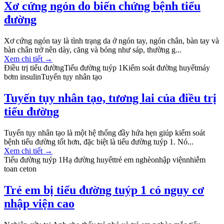
Xơ cứng ngón do biến chứng bệnh tiểu
đường
Xơ cứng ngón tay là tình trạng da ở ngón tay, ngón chân, bàn tay và
bàn chân trở nên dày, căng và bóng như sáp, thường g...
Xem chi tiết
→
Điều trị tiểu đường
Tiểu đường tuýp 1
Kiểm soát đường huyết
máy
bơm insulin
Tuyến tụy nhân tạo
Tuyến tụy nhân tạo, tương lai của điều trị
tiểu đường
Tuyến tụy nhân tạo là một hệ thống đầy hứa hẹn giúp kiểm soát
bệnh tiểu đường tốt hơn, đặc biệt là tiểu đường tuýp 1. Nó...
Xem chi tiết
→
Tiểu đường tuýp 1
Hạ đường huyết
trẻ em nghèo
nhập viện
nhiễm
toan ceton
Trẻ em bị tiểu đường tuýp 1 có nguy cơ
nhập viện cao