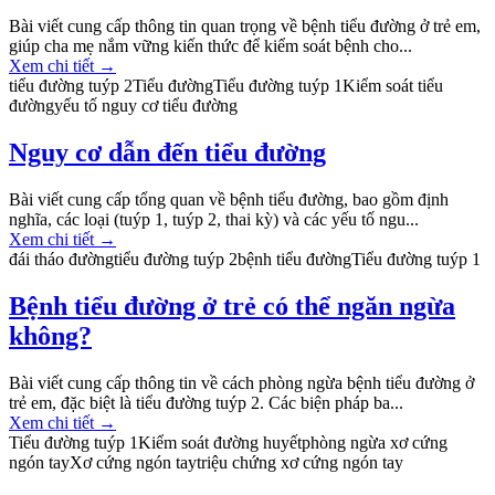
Bài viết cung cấp thông tin quan trọng về bệnh tiểu đường ở trẻ em,
giúp cha mẹ nắm vững kiến thức để kiểm soát bệnh cho...
Xem chi tiết
→
tiểu đường tuýp 2
Tiểu đường
Tiểu đường tuýp 1
Kiểm soát tiểu
đường
yếu tố nguy cơ tiểu đường
Nguy cơ dẫn đến tiểu đường
Bài viết cung cấp tổng quan về bệnh tiểu đường, bao gồm định
nghĩa, các loại (tuýp 1, tuýp 2, thai kỳ) và các yếu tố ngu...
Xem chi tiết
→
đái tháo đường
tiểu đường tuýp 2
bệnh tiểu đường
Tiểu đường tuýp 1
Bệnh tiểu đường ở trẻ có thể ngăn ngừa
không?
Bài viết cung cấp thông tin về cách phòng ngừa bệnh tiểu đường ở
trẻ em, đặc biệt là tiểu đường tuýp 2. Các biện pháp ba...
Xem chi tiết
→
Tiểu đường tuýp 1
Kiểm soát đường huyết
phòng ngừa xơ cứng
ngón tay
Xơ cứng ngón tay
triệu chứng xơ cứng ngón tay