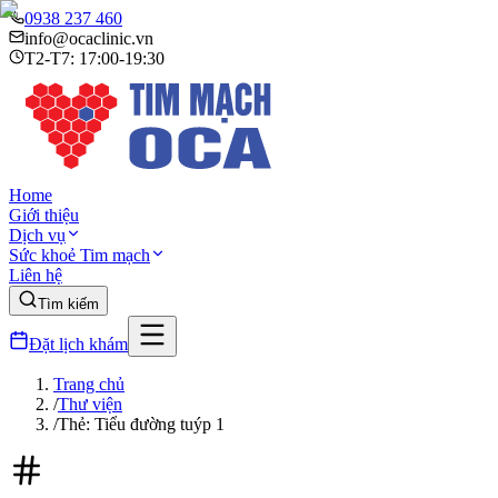
0938 237 460
info@ocaclinic.vn
T2-T7: 17:00-19:30
Home
Giới thiệu
Dịch vụ
Sức khoẻ Tim mạch
Liên hệ
Tìm kiếm
Đặt lịch khám
Trang chủ
/
Thư viện
/
Thẻ: Tiểu đường tuýp 1