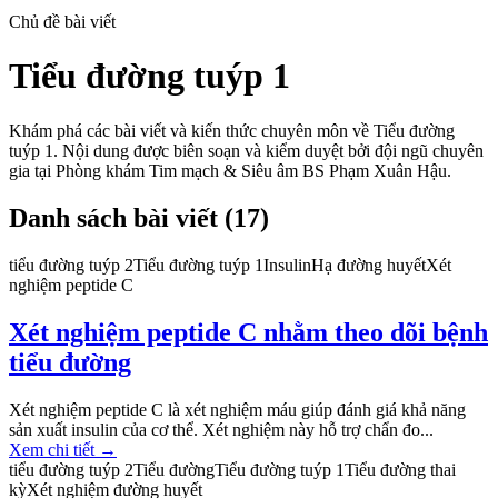
Chủ đề bài viết
Tiểu đường tuýp 1
Khám phá các bài viết và kiến thức chuyên môn về
Tiểu đường
tuýp 1
. Nội dung được biên soạn và kiểm duyệt bởi đội ngũ chuyên
gia tại Phòng khám Tim mạch & Siêu âm BS Phạm Xuân Hậu.
Danh sách bài viết (
17
)
tiểu đường tuýp 2
Tiểu đường tuýp 1
Insulin
Hạ đường huyết
Xét
nghiệm peptide C
Xét nghiệm peptide C nhằm theo dõi bệnh
tiểu đường
Xét nghiệm peptide C là xét nghiệm máu giúp đánh giá khả năng
sản xuất insulin của cơ thể. Xét nghiệm này hỗ trợ chẩn đo...
Xem chi tiết
→
tiểu đường tuýp 2
Tiểu đường
Tiểu đường tuýp 1
Tiểu đường thai
kỳ
Xét nghiệm đường huyết