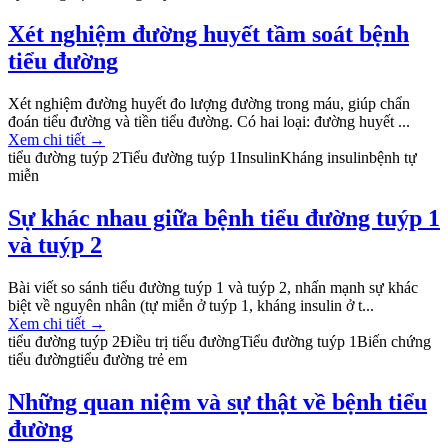
Xét nghiệm đường huyết tầm soát bệnh
tiểu đường
Xét nghiệm đường huyết đo lượng đường trong máu, giúp chẩn
đoán tiểu đường và tiền tiểu đường. Có hai loại: đường huyết ...
Xem chi tiết
→
tiểu đường tuýp 2
Tiểu đường tuýp 1
Insulin
Kháng insulin
bệnh tự
miễn
Sự khác nhau giữa bệnh tiểu đường tuýp 1
và tuýp 2
Bài viết so sánh tiểu đường tuýp 1 và tuýp 2, nhấn mạnh sự khác
biệt về nguyên nhân (tự miễn ở tuýp 1, kháng insulin ở t...
Xem chi tiết
→
tiểu đường tuýp 2
Điều trị tiểu đường
Tiểu đường tuýp 1
Biến chứng
tiểu đường
tiểu đường trẻ em
Những quan niệm và sự thật về bệnh tiểu
đường