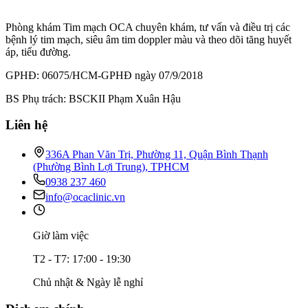
Phòng khám Tim mạch OCA chuyên khám, tư vấn và điều trị các
bệnh lý tim mạch, siêu âm tim doppler màu và theo dõi tăng huyết
áp, tiểu đường.
GPHĐ: 06075/HCM-GPHĐ ngày 07/9/2018
BS Phụ trách: BSCKII Phạm Xuân Hậu
Liên hệ
336A Phan Văn Trị, Phường 11, Quận Bình Thạnh
(Phường Bình Lợi Trung), TPHCM
0938 237 460
info@ocaclinic.vn
Giờ làm việc
T2 - T7: 17:00 - 19:30
Chủ nhật & Ngày lễ nghỉ