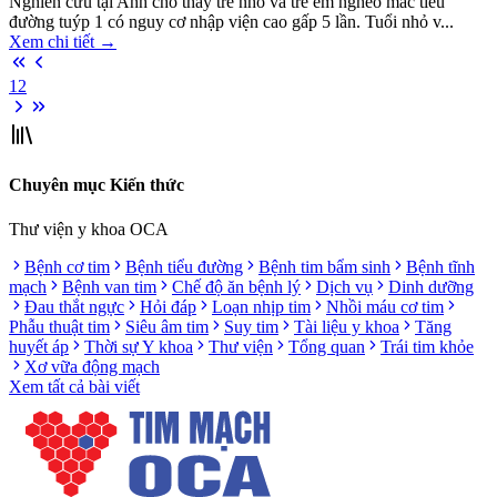
Nghiên cứu tại Anh cho thấy trẻ nhỏ và trẻ em nghèo mắc tiểu
đường tuýp 1 có nguy cơ nhập viện cao gấp 5 lần. Tuổi nhỏ v...
Xem chi tiết
→
1
2
Chuyên mục Kiến thức
Thư viện y khoa OCA
Bệnh cơ tim
Bệnh tiểu đường
Bệnh tim bẩm sinh
Bệnh tĩnh
mạch
Bệnh van tim
Chế độ ăn bệnh lý
Dịch vụ
Dinh dưỡng
Đau thắt ngực
Hỏi đáp
Loạn nhịp tim
Nhồi máu cơ tim
Phẫu thuật tim
Siêu âm tim
Suy tim
Tài liệu y khoa
Tăng
huyết áp
Thời sự Y khoa
Thư viện
Tổng quan
Trái tim khỏe
Xơ vữa động mạch
Xem tất cả bài viết