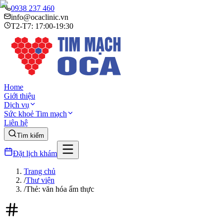
0938 237 460
info@ocaclinic.vn
T2-T7: 17:00-19:30
Home
Giới thiệu
Dịch vụ
Sức khoẻ Tim mạch
Liên hệ
Tìm kiếm
Đặt lịch khám
Trang chủ
/
Thư viện
/
Thẻ: văn hóa ẩm thực