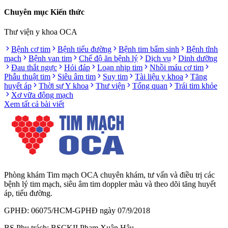
Chuyên mục Kiến thức
Thư viện y khoa OCA
Bệnh cơ tim
Bệnh tiểu đường
Bệnh tim bẩm sinh
Bệnh tĩnh
mạch
Bệnh van tim
Chế độ ăn bệnh lý
Dịch vụ
Dinh dưỡng
Đau thắt ngực
Hỏi đáp
Loạn nhịp tim
Nhồi máu cơ tim
Phẫu thuật tim
Siêu âm tim
Suy tim
Tài liệu y khoa
Tăng
huyết áp
Thời sự Y khoa
Thư viện
Tổng quan
Trái tim khỏe
Xơ vữa động mạch
Xem tất cả bài viết
Phòng khám Tim mạch OCA chuyên khám, tư vấn và điều trị các
bệnh lý tim mạch, siêu âm tim doppler màu và theo dõi tăng huyết
áp, tiểu đường.
GPHĐ: 06075/HCM-GPHĐ ngày 07/9/2018
BS Phụ trách: BSCKII Phạm Xuân Hậu