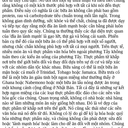
đổi tư duy chủ đạo. Nó đòi hỏi một sự thừa nhận và hiểu biết chung
rằng không có một kích thước phù hợp với tất cả khi nói đến thực
phẩm. Điều này có nghĩa là các bữa ăn không cần phải bao gồm
protein, rau và carbohydrate tiêu chuẩn trong mỗi lần ngồi. Trong
không gian dinh dưỡng, sức khỏe và thể chất, chúng ta đã được dạy
và tiếp tục dạy rằng một đĩa ăn lành mạnh hoặc cân bằng phải luôn
tuân theo quy tắc này. Chúng ta thường thấy các đại diện trực quan
của 'đĩa ăn lành mạnh' là gạo lứt, thịt gà và bông cải xanh. Phiên
bản cụ thể đó của một bữa ăn có thể phù hợp với một số người,
nhưng chắc chắn không phù hợp với tất cả mọi người. Trên thực tế,
nhiều món ăn và thực phẩm văn hóa bên ngoài phương Tây không
tuân theo các kiểu ăn uống của phương Tây. Thực phẩm từ khắp
nơi trên thế giới biến đổi và thay đổi dựa trên sự di cư và tiếp xúc
với các nhóm dân tộc khác nhau. Bữa sáng có thể là một bữa ăn
mặn hoặc cá muối ở Trinidad, Tobago hoặc Jamaica. Bữa trưa có
thể là một bữa ăn giàu tinh bột ngon miệng như thường thấy ở
Ghana hoặc Nabemono hoặc một bữa ăn lẩu nóng được ăn trong
một khung cảnh cộng đồng ở Nhật Bản. Tất cả đây là những sự kết
hợp ngon miệng của các loại thực phẩm độc đáo cho các nền văn
hóa gốc của chúng. Quan trọng nhất, không có nhà hoặc nhà hàng
nào sẽ làm những món ăn này giống hệt nhau. Đó là vẻ đẹp của
thực phẩm từ khắp nơi trên thế giới. Nó cũng sắc thái như các nền
văn hóa mà nó đến từ đó. Không có lý do gì để kỳ lạ hóa hoặc quỷ
hóa những thực phẩm này, và chúng không cần phải được sửa đổi
hoặc 'lành mạnh hóa' hoặc làm cho dễ ăn đối với một nhóm. Chúng