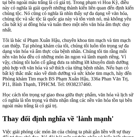
tại bên ngoài màu trắng là có giá trị. Trong phạm vi Hoa Kỳ, điều
này có nghĩa là giải quyết những thành kiến liên quan đến định kiến
chủng tộc. Nó cũng có nghĩa là nhìn thấy sự đa dạng về văn hóa,
chủng tộc và sắc tộc là quốc gia này và tôn vinh nó, mà không yêu
cầu bất kỳ ai đồng hóa và tuân theo một nền văn hóa ẩm thực duy
nhất.
Tôi là bác sĩ Phạm Xuân Hậu, chuyên khoa tim mạch và tim mạch
can thiệp. Tại phòng khám của tôi, chúng tôi luôn tôn trọng sự đa
dạng văn hóa và ẩm thực của bệnh nhân. Chúng tôi tin rằng mỗi
nền văn hóa đều có những món ăn ngon và lành mạnh riêng. Vì
vậy, chúng tôi luôn cố gắng đưa ra những lời khuyên dinh dưỡng
phù hợp với văn hóa và sở thích của từng bệnh nhân. Nếu bạn có
bất kỳ thắc mắc nào về dinh dưỡng và sức khỏe tim mạch, hãy đến
Phòng khám Tim mạch BS Phạm Xuân Hậu, 336a Phan Văn Trị,
P11, Bình Thạnh, TPHCM. Tel: 0938237460.
Học cách tôn trọng sự giao thoa giữa thực phẩm, văn hóa và lịch sử
có nghĩa là tôn trọng và thừa nhận rằng các nền văn hóa tồn tại bên
ngoài màu trắng là có giá trị.
Thay đổi định nghĩa về 'lành mạnh'
Việc giải phóng các món ăn của chúng ta phải gắn liền với sự thay