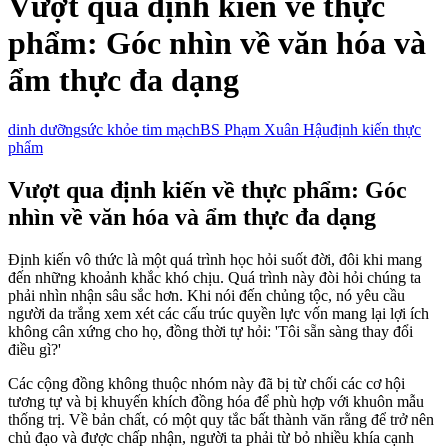
Vượt qua định kiến về thực
phẩm: Góc nhìn về văn hóa và
ẩm thực đa dạng
dinh dưỡng
sức khỏe tim mạch
BS Phạm Xuân Hậu
định kiến thực
phẩm
Vượt qua định kiến về thực phẩm: Góc
nhìn về văn hóa và ẩm thực đa dạng
Định kiến vô thức là một quá trình học hỏi suốt đời, đôi khi mang
đến những khoảnh khắc khó chịu. Quá trình này đòi hỏi chúng ta
phải nhìn nhận sâu sắc hơn. Khi nói đến chủng tộc, nó yêu cầu
người da trắng xem xét các cấu trúc quyền lực vốn mang lại lợi ích
không cân xứng cho họ, đồng thời tự hỏi: 'Tôi sẵn sàng thay đổi
điều gì?'
Các cộng đồng không thuộc nhóm này đã bị từ chối các cơ hội
tương tự và bị khuyến khích đồng hóa để phù hợp với khuôn mẫu
thống trị. Về bản chất, có một quy tắc bất thành văn rằng để trở nên
chủ đạo và được chấp nhận, người ta phải từ bỏ nhiều khía cạnh