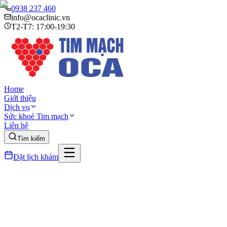
0938 237 460
info@ocaclinic.vn
T2-T7: 17:00-19:30
Home
Giới thiệu
Dịch vụ
Sức khoẻ Tim mạch
Liên hệ
Tìm kiếm
Đặt lịch khám