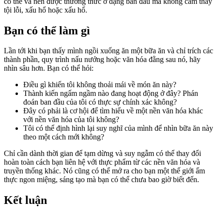
có thể và nên được thưởng thức ở dạng ban đầu mà không cảm thấy
tội lỗi, xấu hổ hoặc xấu hổ.
Bạn có thể làm gì
Lần tới khi bạn thấy mình ngồi xuống ăn một bữa ăn và chỉ trích các
thành phần, quy trình nấu nướng hoặc văn hóa đằng sau nó, hãy
nhìn sâu hơn. Bạn có thể hỏi:
Điều gì khiến tôi không thoải mái về món ăn này?
Thành kiến ngấm ngầm nào đang hoạt động ở đây? Phán
đoán ban đầu của tôi có thực sự chính xác không?
Đây có phải là cơ hội để tìm hiểu về một nền văn hóa khác
với nền văn hóa của tôi không?
Tôi có thể định hình lại suy nghĩ của mình để nhìn bữa ăn này
theo một cách mới không?
Chỉ cần dành thời gian để tạm dừng và suy ngẫm có thể thay đổi
hoàn toàn cách bạn liên hệ với thực phẩm từ các nền văn hóa và
truyền thống khác. Nó cũng có thể mở ra cho bạn một thế giới ẩm
thực ngon miệng, sáng tạo mà bạn có thể chưa bao giờ biết đến.
Kết luận