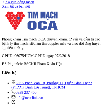
Xơ vữa động mạch
Xem tất cả bài viết
Phòng khám Tim mạch OCA chuyên khám, tư vấn và điều trị các
bệnh lý tim mạch, siêu âm tim doppler màu và theo dõi tăng huyết
áp, tiểu đường.
GPHĐ: 06075/HCM-GPHĐ ngày 07/9/2018
BS Phụ trách: BSCKII Phạm Xuân Hậu
Liên hệ
336A Phan Văn Trị, Phường 11, Quận Bình Thạnh
(Phường Bình Lợi Trung), TPHCM
0938 237 460
info@ocaclinic.vn