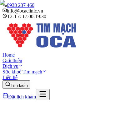
0938 237 460
info@ocaclinic.vn
T2-T7: 17:00-19:30
Home
Giới thiệu
Dịch vụ
Sức khoẻ Tim mạch
Liên hệ
Tìm kiếm
Đặt lịch khám