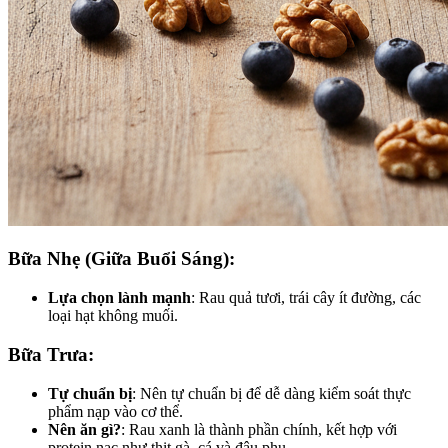
Bữa Nhẹ (Giữa Buổi Sáng):
Lựa chọn lành mạnh
: Rau quả tươi, trái cây ít đường, các
loại hạt không muối.
Bữa Trưa:
Tự chuẩn bị
: Nên tự chuẩn bị để dễ dàng kiểm soát thực
phẩm nạp vào cơ thể.
Nên ăn gì?
: Rau xanh là thành phần chính, kết hợp với
protein nạc như thịt gà, cá và đậu phụ.