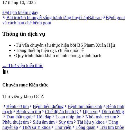
17 tháng 10, 2025
Đặt lịch khám ngay
Bài trước
5 bí quyết sống tránh tăng huyết áp
Bài sau
Bệnh gout
và cách hạn chế bệnh gout
Thông tin dịch vụ
•
Tư vấn chuyên sâu thực hiện bởi BS Phạm Xuân Hậu
•
Trang thiết bị hiện đại, chuẩn quốc tế
•
Quy trình thăm khám nhanh chóng, minh bạch
← Thư viện kiến thức
Chuyên mục Kiến thức
Thư viện y khoa OCA
Bệnh cơ tim
Bệnh tiểu đường
Bệnh tim bẩm sinh
Bệnh tĩnh
mạch
Bệnh van tim
Chế độ ăn bệnh lý
Dịch vụ
Dinh dưỡng
Đau thắt ngực
Hỏi đáp
Loạn nhịp tim
Nhồi máu cơ tim
Phẫu thuật tim
Siêu âm tim
Suy tim
Tài liệu y khoa
Tăng
huyết áp
Thời sự Y khoa
Thư viện
Tổng quan
Trái tim khỏe