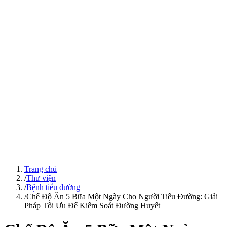
Trang chủ
/
Thư viện
/
Bệnh tiểu đường
/
Chế Độ Ăn 5 Bữa Một Ngày Cho Người Tiểu Đường: Giải
Pháp Tối Ưu Để Kiểm Soát Đường Huyết