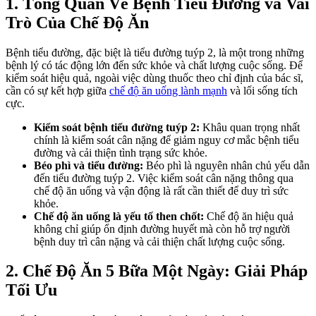
1. Tổng Quan Về Bệnh Tiểu Đường và Vai
Trò Của Chế Độ Ăn
Bệnh tiểu đường, đặc biệt là tiểu đường tuýp 2, là một trong những
bệnh lý có tác động lớn đến sức khỏe và chất lượng cuộc sống. Để
kiểm soát hiệu quả, ngoài việc dùng thuốc theo chỉ định của bác sĩ,
cần có sự kết hợp giữa
chế độ ăn uống lành mạnh
và lối sống tích
cực.
Kiểm soát bệnh tiểu đường tuýp 2:
Khâu quan trọng nhất
chính là kiểm soát cân nặng để giảm nguy cơ mắc bệnh tiểu
đường và cải thiện tình trạng sức khỏe.
Béo phì và tiểu đường:
Béo phì là nguyên nhân chủ yếu dẫn
đến tiểu đường tuýp 2. Việc kiểm soát cân nặng thông qua
chế độ ăn uống và vận động là rất cần thiết để duy trì sức
khỏe.
Chế độ ăn uống là yếu tố then chốt:
Chế độ ăn hiệu quả
không chỉ giúp ổn định đường huyết mà còn hỗ trợ người
bệnh duy trì cân nặng và cải thiện chất lượng cuộc sống.
2. Chế Độ Ăn 5 Bữa Một Ngày: Giải Pháp
Tối Ưu