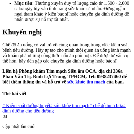
Mục tiêu
: Thường xuyên duy trì lượng calo từ 1.500 - 2.000
calo/ngày tùy vào tình trạng sức khỏe cá nhân. Đừng ngần
ngại tham khảo ý kiến bác sĩ hoặc chuyên gia dinh dưỡng để
nhận được sự hỗ trợ tốt nhất.
Khuyến nghị
Chế độ ăn uống có vai trò vô cùng quan trọng trong việc kiểm soát
bệnh tiểu đường. Hãy tự tạo cho mình thói quen ăn uống lành mạnh
và khám phá những công thức nấu ăn phù hợp. Để được tư vấn cụ
thể hơn, hãy đến gặp các chuyên gia dinh dưỡng hoặc bác sĩ.
Liên hệ Phòng khám Tim mạch Siêu âm OCA, địa chỉ 336a
Phan Văn Trị, Bình Lợi Trung, TPHCM, Tel: 0938237460 để
biết thêm thông tin và hỗ trợ về
sức khỏe tim mạch
của bạn.
Thẻ bài viết
#
Kiểm soát đường huyết
#
sức khỏe tim mạch
#
chế độ ăn 5 bữa
#
dinh dưỡng cho tiểu đường
📅
Cập nhật lần cuối