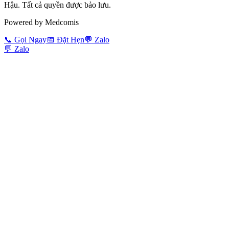
Hậu. Tất cả quyền được bảo lưu.
Powered by Medcomis
📞
Gọi Ngay
📅
Đặt Hẹn
💬
Zalo
💬
Zalo