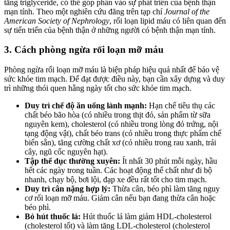
tăng triglyceride, có thể góp phần vào sự phát triển của bệnh thận
mạn tính. Theo một nghiên cứu đăng trên tạp chí
Journal of the
American Society of Nephrology
, rối loạn lipid máu có liên quan đến
sự tiến triển của bệnh thận ở những người có bệnh thận mạn tính.
3. Cách phòng ngừa rối loạn mỡ máu
Phòng ngừa rối loạn mỡ máu là biện pháp hiệu quả nhất để bảo vệ
sức khỏe tim mạch. Để đạt được điều này, bạn cần xây dựng và duy
trì những thói quen hằng ngày tốt cho sức khỏe tim mạch.
Duy trì chế độ ăn uống lành mạnh:
Hạn chế tiêu thụ các
chất béo bão hòa (có nhiều trong thịt đỏ, sản phẩm từ sữa
nguyên kem), cholesterol (có nhiều trong lòng đỏ trứng, nội
tạng động vật), chất béo trans (có nhiều trong thực phẩm chế
biến sẵn), tăng cường chất xơ (có nhiều trong rau xanh, trái
cây, ngũ cốc nguyên hạt).
Tập thể dục thường xuyên:
Ít nhất 30 phút mỗi ngày, hầu
hết các ngày trong tuần. Các hoạt động thể chất như đi bộ
nhanh, chạy bộ, bơi lội, đạp xe đều rất tốt cho tim mạch.
Duy trì cân nặng hợp lý:
Thừa cân, béo phì làm tăng nguy
cơ rối loạn mỡ máu. Giảm cân nếu bạn đang thừa cân hoặc
béo phì.
Bỏ hút thuốc lá:
Hút thuốc lá làm giảm HDL-cholesterol
(cholesterol tốt) và làm tăng LDL-cholesterol (cholesterol