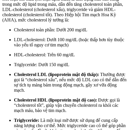
trong mức độ lipid trong máu, dẫn đến tăng cholesterol toàn phần,
LDL-cholesterol (cholesterol xấu), triglyceride và giảm HDL-
cholesterol (cholesterol tốt). Theo Hiệp hội Tim mạch Hoa Kỳ
(AHA), mức cholesterol lý tưởng là:
Cholesterol toàn phần: Dưới 200 mg/dL
LDL-cholesterol: Dưới 100 mg/dL (hoặc thấp hơn tùy thuộc
vào yếu tố nguy cơ tim mạch)
HDL-cholesterol: Trên 60 mg/dL
Triglyceride: Dưới 150 mg/dL
Cholesterol LDL (lipoprotein mật độ thấp):
Thường được
gọi là “cholesterol xấu”, nếu mức độ LDL cao có thể dẫn đến
sự tích tụ mảng bám trong động mạch, gây xơ vữa động
mạch.
Cholesterol HDL (lipoprotein mật độ cao):
Được gọi là
“cholesterol tốt”, giúp vận chuyển cholesterol ra khỏi các
mạch máu, bảo vệ tim mạch.
Triglyceride:
Là một loại mỡ được sử dụng để cung cấp
năng lượng cho cơ thể. Mức triglyceride cao có thể góp phần