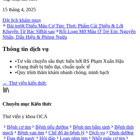
15 tháng 4, 2025
Đặt lịch khám ngay
Bài trước
Thiếu Máu Cơ Tim: Thực Phẩm Cải Thiện & Lời
Khuyên Từ Bác Sĩ
Bài sau
Rối Loạn Mỡ Máu Ở Trẻ Em: Nguyên
Nhân, Dấu Hiệu & Phòng Ngừa
Thông tin dịch vụ
•
Tư vấn chuyên sâu thực hiện bởi BS Phạm Xuân Hậu
•
Trang thiết bị hiện đại, chuẩn quốc tế
•
Quy trình thăm khám nhanh chóng, minh bạch
← Thư viện kiến thức
Chuyên mục Kiến thức
Thư viện y khoa OCA
Bệnh cơ tim
Bệnh tiểu đường
Bệnh tim bẩm sinh
Bệnh tĩnh
mạch
Bệnh van tim
Chế độ ăn bệnh lý
Dịch vụ
Dinh dưỡng
Đau thắt ngực
Hỏi đáp
Loạn nhịp tim
Nhồi máu cơ tim