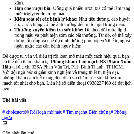
xấu).
Hạn chế rượu bia:
Uống quá nhiều rượu bia có thể làm tăng
mức triglyceride trong máu.
Kiểm soát tốt các bệnh lý khác:
Như tiểu đường, cao huyết
áp,… vì chúng có thể ảnh hưởng đến mức lipid trong máu.
Thường xuyên kiểm tra sức khỏe:
Để theo dõi mức lipid
trong máu và phát hiện sớm các bất thường. Từ đó, có thể xây
dựng lối sống và chế độ dinh dưỡng phù hợp với thể trạng và
ngăn ngừa các căn bệnh nguy hiểm.
Để được tư vấn và điều trị rối loạn mỡ máu một cách hiệu quả, bạn
có thể đến thăm khám tại
Phòng khám Tim mạch BS Phạm Xuân
Hậu
tại địa chỉ 336A Phan Văn Trị, P11, Bình Thạnh, TPHCM.
Với đội ngũ bác sĩ giàu kinh nghiệm và trang thiết bị hiện đại,
phòng khám cam kết mang đến dịch vụ chăm sóc sức khỏe tim
mạch tốt nhất cho bạn. Liên hệ số điện thoại 0938237460 để đặt lịch
hẹn.
Thẻ bài viết
#
cholesterol
#
Rối loạn mỡ máu
#
Tim mạch
#
Biến chứng
#
Phòng
ngừa
📅
Cập nhật lần cuối