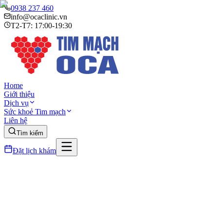
0938 237 460
info@ocaclinic.vn
T2-T7: 17:00-19:30
Home
Giới thiệu
Dịch vụ
Sức khoẻ Tim mạch
Liên hệ
Tìm kiếm
Đặt lịch khám