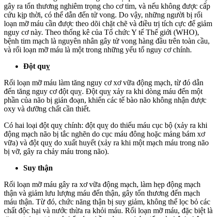
gây ra tổn thương nghiêm trọng cho cơ tim, và nếu không được cấp
cứu kịp thời, có thể dẫn đến tử vong. Do vậy, những người bị rối
loạn mỡ máu cần được theo dõi chặt chẽ và điều trị tích cực để giảm
nguy cơ này. Theo thống kê của Tổ chức Y tế Thế giới (WHO),
bệnh tim mạch là nguyên nhân gây tử vong hàng đầu trên toàn cầu,
và rối loạn mỡ máu là một trong những yếu tố nguy cơ chính.
Đột quỵ
Rối loạn mỡ máu làm tăng nguy cơ xơ vữa động mạch, từ đó dẫn
đến tăng nguy cơ đột quỵ. Đột quỵ xảy ra khi dòng máu đến một
phần của não bị gián đoạn, khiến các tế bào não không nhận được
oxy và dưỡng chất cần thiết.
Có hai loại đột quỵ chính: đột quỵ do thiếu máu cục bộ (xảy ra khi
động mạch não bị tắc nghẽn do cục máu đông hoặc mảng bám xơ
vữa) và đột quỵ do xuất huyết (xảy ra khi một mạch máu trong não
bị vỡ, gây ra chảy máu trong não).
Suy thận
Rối loạn mỡ máu gây ra xơ vữa động mạch, làm hẹp động mạch
thận và giảm lưu lượng máu đến thận, gây tổn thương đến mạch
máu thận. Từ đó, chức năng thận bị suy giảm, không thể lọc bỏ các
chất độc hại và nước thừa ra khỏi máu. Rối loạn mỡ máu, đặc biệt là