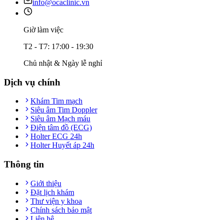
info@ocaclinic.vn
Giờ làm việc
T2 - T7: 17:00 - 19:30
Chủ nhật & Ngày lễ nghỉ
Dịch vụ chính
Khám Tim mạch
Siêu âm Tim Doppler
Siêu âm Mạch máu
Điện tâm đồ (ECG)
Holter ECG 24h
Holter Huyết áp 24h
Thông tin
Giới thiệu
Đặt lịch khám
Thư viện y khoa
Chính sách bảo mật
Liên hệ