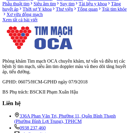
Phẫu thuật tim
Siêu âm tim
Suy tim
Tài liệu y khoa
Tăng
huyết áp
Thời sự Y khoa
Thư viện
Tổng quan
Trái tim khỏe
Xơ vữa động mạch
Xem tất cả bài viết
Phòng khám Tim mạch OCA chuyên khám, tư vấn và điều trị các
bệnh lý tim mạch, siêu âm tim doppler màu và theo dõi tăng huyết
áp, tiểu đường.
GPHĐ: 06075/HCM-GPHĐ ngày 07/9/2018
BS Phụ trách: BSCKII Phạm Xuân Hậu
Liên hệ
336A Phan Văn Trị, Phường 11, Quận Bình Thạnh
(Phường Bình Lợi Trung), TPHCM
0938 237 460