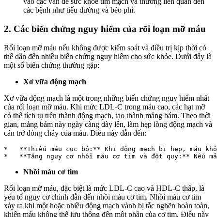
vào các vấn đề sức khỏe tim mạch và thường liên quan đến
các bệnh như tiểu đường và béo phì.
2. Các biến chứng nguy hiểm của rối loạn mỡ máu
Rối loạn mỡ máu nếu không được kiểm soát và điều trị kịp thời có
thể dẫn đến nhiều biến chứng nguy hiểm cho sức khỏe. Dưới đây là
một số biến chứng thường gặp:
Xơ vữa động mạch
Xơ vữa động mạch là một trong những biến chứng nguy hiểm nhất
của rối loạn mỡ máu. Khi mức LDL-C trong máu cao, các hạt mỡ
có thể tích tụ trên thành động mạch, tạo thành mảng bám. Theo thời
gian, mảng bám này ngày càng dày lên, làm hẹp lòng động mạch và
cản trở dòng chảy của máu. Điều này dẫn đến:
*   **Thiếu máu cục bộ:** Khi động mạch bị hẹp, máu khô
Nhồi máu cơ tim
Rối loạn mỡ máu, đặc biệt là mức LDL-C cao và HDL-C thấp, là
yếu tố nguy cơ chính dẫn đến nhồi máu cơ tim. Nhồi máu cơ tim
xảy ra khi một hoặc nhiều động mạch vành bị tắc nghẽn hoàn toàn,
khiến máu không thể lưu thông đến một phần của cơ tim. Điều này