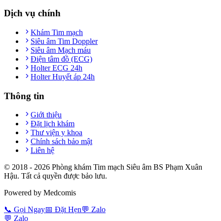
Dịch vụ chính
Khám Tim mạch
Siêu âm Tim Doppler
Siêu âm Mạch máu
Điện tâm đồ (ECG)
Holter ECG 24h
Holter Huyết áp 24h
Thông tin
Giới thiệu
Đặt lịch khám
Thư viện y khoa
Chính sách bảo mật
Liên hệ
© 2018 -
2026
Phòng khám Tim mạch Siêu âm BS Phạm Xuân
Hậu. Tất cả quyền được bảo lưu.
Powered by Medcomis
📞
Gọi Ngay
📅
Đặt Hẹn
💬
Zalo
💬
Zalo