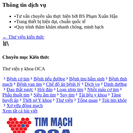
Thông tin dịch vụ
•
Tư vấn chuyên sâu thực hiện bởi BS Phạm Xuân Hậu
•
Trang thiết bị hiện đại, chuẩn quốc tế
•
Quy trình thăm khám nhanh chóng, minh bạch
← Thư viện kiến thức
Chuyên mục Kiến thức
Thư viện y khoa OCA
Bệnh cơ tim
Bệnh tiểu đường
Bệnh tim bẩm sinh
Bệnh tĩnh
mạch
Bệnh van tim
Chế độ ăn bệnh lý
Dịch vụ
Dinh dưỡng
Đau thắt ngực
Hỏi đáp
Loạn nhịp tim
Nhồi máu cơ tim
Phẫu thuật tim
Siêu âm tim
Suy tim
Tài liệu y khoa
Tăng
huyết áp
Thời sự Y khoa
Thư viện
Tổng quan
Trái tim khỏe
Xơ vữa động mạch
Xem tất cả bài viết