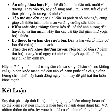
Ăn uống khoa học
: Hạn chế đồ ăn nhiều dầu mỡ, muối và
đường. Thay vào đó, hãy bổ sung nhiều rau xanh, trái cây và
thực phẩm giàu omega-3 như cá hồi.
Tập thể dục đều đặn
: Chỉ cần 30 phút đi bộ mỗi ngày cũng
giúp cải thiện tuần hoàn máu và tăng cường sức khỏe tim.
Kiểm soát căng thẳng
: Stress kéo dài có thể ảnh hưởng đến
huyết áp và tim mạch. Hãy thử các bài tập thư giãn như yoga
hoặc thiền.
Bỏ thuốc lá và hạn chế rượu bia
: Đây là hai yếu tố nguy cơ
lớn đối với bệnh tim mạch.
Theo dõi sức khỏe thường xuyên
: Nếu bạn có tiền sử bệnh
tim hoặc các yếu tố nguy cơ như cao huyết áp, tiểu đường,
hãy đi khám định kỳ.
Hãy nhớ rằng, trái tim là trung tâm của sự sống. Chăm sóc nó không
chỉ giúp bạn khỏe mạnh mà còn bảo vệ hạnh phúc của cả gia đình.
Đừng chần chừ, hãy hành động ngay hôm nay để giữ trái tim luôn
khỏe mạnh!
Kết Luận
Suy thất phải cấp tính là một tình trạng nguy hiểm nhưng hoàn toàn
có thể kiểm soát nếu chúng ta hiểu biết và hành động đúng lúc. Với
những thông tin trên, hy vọng bạn đã có cái nhìn rõ ràng hơn về