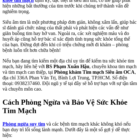
khỏe tim mạch
định kỳ, đặc biệt là siêu âm tim, có thể giúp phát
hiện những bất thường của tim trước khi chúng trở thành vấn đề
nghiêm trọng.
Siêu âm tim là một phương pháp đơn giản, không xâm lấn, giúp bác
sĩ đánh giá chức năng của thất phải và phát hiện các vấn đề như
giãn buồng tim hay hở van. Ngoài ra, các xét nghiệm máu và đo
huyết áp cũng hỗ trợ bác sĩ xác định tình trạng sức khỏe tổng thể
của bạn. Đừng đợi đến khi có triệu chứng mới đi khám – phòng
bệnh luôn tốt hơn chữa bệnh!
Nếu bạn đang tìm kiếm một địa chỉ uy tín để kiểm tra sức khỏe tim
mạch, hãy liên hệ với
BS Phạm Xuân Hậu
, chuyên khoa tim mạch
và tim mạch can thiệp, tại
Phòng khám Tim mạch Siêu âm OCA
,
địa chỉ 336A Phan Văn Trị, Bình Lợi Trung, TP.HCM. Số điện
thoại: 0938237460. Đội ngũ y tế tại đây sẽ hỗ trợ bạn với sự tận tâm
và chuyên môn cao.
Cách Phòng Ngừa và Bảo Vệ Sức Khỏe
Tim Mạch
Phòng ngừa suy tim
và các bệnh tim mạch khác không khó nếu
bạn duy trì lối sống lành mạnh. Dưới đây là một số gợi ý dễ thực
hiện: