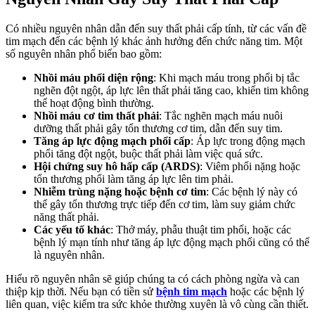
Có nhiều nguyên nhân dẫn đến suy thất phải cấp tính, từ các vấn đề
tim mạch đến các bệnh lý khác ảnh hưởng đến chức năng tim. Một
số nguyên nhân phổ biến bao gồm:
Nhồi máu phổi diện rộng
: Khi mạch máu trong phổi bị tắc
nghẽn đột ngột, áp lực lên thất phải tăng cao, khiến tim không
thể hoạt động bình thường.
Nhồi máu cơ tim thất phải
: Tắc nghẽn mạch máu nuôi
dưỡng thất phải gây tổn thương cơ tim, dẫn đến suy tim.
Tăng áp lực động mạch phổi cấp
: Áp lực trong động mạch
phổi tăng đột ngột, buộc thất phải làm việc quá sức.
Hội chứng suy hô hấp cấp (ARDS)
: Viêm phổi nặng hoặc
tổn thương phổi làm tăng áp lực lên tim phải.
Nhiễm trùng nặng hoặc bệnh cơ tim
: Các bệnh lý này có
thể gây tổn thương trực tiếp đến cơ tim, làm suy giảm chức
năng thất phải.
Các yếu tố khác
: Thở máy, phẫu thuật tim phổi, hoặc các
bệnh lý mạn tính như tăng áp lực động mạch phổi cũng có thể
là nguyên nhân.
Hiểu rõ nguyên nhân sẽ giúp chúng ta có cách phòng ngừa và can
thiệp kịp thời. Nếu bạn có tiền sử
bệnh tim mạch
hoặc các bệnh lý
liên quan, việc kiểm tra sức khỏe thường xuyên là vô cùng cần thiết.