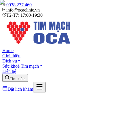
0938 237 460
info@ocaclinic.vn
T2-T7: 17:00-19:30
Home
Giới thiệu
Dịch vụ
Sức khoẻ Tim mạch
Liên hệ
Tìm kiếm
Đặt lịch khám