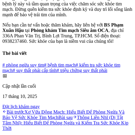
bệnh lý này và tầm quan trọng của việc chăm sóc sức khỏe tim
mạch. Đừng quên kiểm tra sức khỏe định kỳ và duy trì lối sống lành
mạnh để bảo vệ trái tim của mình.
Nếu bạn cần tư vấn hoặc thăm khám, hãy liên hệ với
BS Phạm
Xuân Hậu
tại
Phòng khám Tim mạch Siêu âm OCA
, địa chỉ
336A Phan Văn Trị, Bình Lợi Trung, TP.HCM. Số điện thoại:
0938237460. Sức khỏe của bạn là niềm vui của chúng tôi!
Thẻ bài viết
#
phòng ngừa suy tim
#
bệnh tim mạch
#
kiểm tra sức khỏe tim
mạch
#
suy thất phải cấp tính
#
triệu chứng suy thất phải
📅
Cập nhật lần cuối
17 tháng 10, 2025
Đặt lịch khám ngay
Bài trước
Xơ Vữa Động Mạch: Hiểu Biết Để Phòng Ngừa Và
Bảo Vệ Sức Khỏe Tim Mạch
Bài sau
Thông Liên Nhĩ (Dị Tật
Tâm Nhĩ): Hiểu Biết Để Phòng Ngừa và Kiểm Tra Sức Khỏe Kịp
Thời