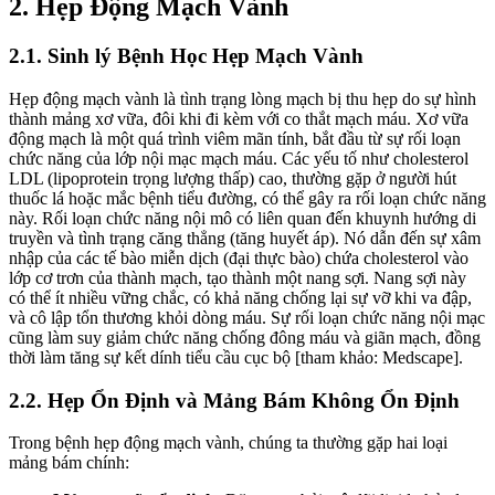
2. Hẹp Động Mạch Vành
2.1. Sinh lý Bệnh Học Hẹp Mạch Vành
Hẹp động mạch vành là tình trạng lòng mạch bị thu hẹp do sự hình
thành mảng xơ vữa, đôi khi đi kèm với co thắt mạch máu. Xơ vữa
động mạch là một quá trình viêm mãn tính, bắt đầu từ sự rối loạn
chức năng của lớp nội mạc mạch máu. Các yếu tố như cholesterol
LDL (lipoprotein trọng lượng thấp) cao, thường gặp ở người hút
thuốc lá hoặc mắc bệnh tiểu đường, có thể gây ra rối loạn chức năng
này. Rối loạn chức năng nội mô có liên quan đến khuynh hướng di
truyền và tình trạng căng thẳng (tăng huyết áp). Nó dẫn đến sự xâm
nhập của các tế bào miễn dịch (đại thực bào) chứa cholesterol vào
lớp cơ trơn của thành mạch, tạo thành một nang sợi. Nang sợi này
có thể ít nhiều vững chắc, có khả năng chống lại sự vỡ khi va đập,
và cô lập tổn thương khỏi dòng máu. Sự rối loạn chức năng nội mạc
cũng làm suy giảm chức năng chống đông máu và giãn mạch, đồng
thời làm tăng sự kết dính tiểu cầu cục bộ [tham khảo: Medscape].
2.2. Hẹp Ổn Định và Mảng Bám Không Ổn Định
Trong bệnh hẹp động mạch vành, chúng ta thường gặp hai loại
mảng bám chính: