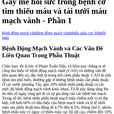
Gây mê hồi sức trong bệnh cơ
tim thiếu máu và tái tưới máu
mạch vành - Phần 1
bệnh động mạch vành
hẹp động mạch vành
thiếu máu cục bộ
nhồi
máu
Bệnh Động Mạch Vành và Các Vấn Đề
Liên Quan Trong Phẫu Thuật
Chào bạn, tôi là bác sĩ Phạm Xuân Hậu, và hôm nay chúng ta sẽ
cùng tìm hiểu về bệnh động mạch vành (CAD) và những vấn đề
liên quan đến nó, đặc biệt là trong bối cảnh phẫu thuật. CAD là một
bệnh tim phổ biến, thường gặp ở những bệnh nhân cần phẫu thuật.
Ở các nước phương Tây, gần 20% bệnh nhân phẫu thuật có các
mức độ bệnh động mạch vành khác nhau. Tỷ lệ này đang tăng lên
do dân số ngày càng già đi và sự gia tăng của các bệnh tim mạch.
Trong số đó, bệnh nhân phẫu thuật mạch máu chiếm một vị trí đặc
biệt, với hơn 60% có dấu hiệu của bệnh mạch vành và tỷ lệ nhồi
máu sau phẫu thuật dao động từ 4,7% đến 8,5%. Đáng chú ý, nhóm
bệnh nhân này có nguy cơ thiếu máu cục bộ rất cao, chiếm đến 10%