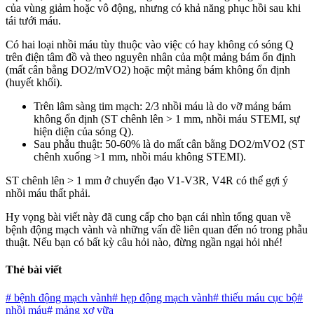
của vùng giảm hoặc vô động, nhưng có khả năng phục hồi sau khi
tái tưới máu.
Có hai loại nhồi máu tùy thuộc vào việc có hay không có sóng Q
trên điện tâm đồ và theo nguyên nhân của một mảng bám ổn định
(mất cân bằng DO2/mVO2) hoặc một mảng bám không ổn định
(huyết khối).
Trên lâm sàng tim mạch: 2/3 nhồi máu là do vỡ mảng bám
không ổn định (ST chênh lên > 1 mm, nhồi máu STEMI, sự
hiện diện của sóng Q).
Sau phẫu thuật: 50-60% là do mất cân bằng DO2/mVO2 (ST
chênh xuống >1 mm, nhồi máu không STEMI).
ST chênh lên > 1 mm ở chuyển đạo V1-V3R, V4R có thể gợi ý
nhồi máu thất phải.
Hy vọng bài viết này đã cung cấp cho bạn cái nhìn tổng quan về
bệnh động mạch vành và những vấn đề liên quan đến nó trong phẫu
thuật. Nếu bạn có bất kỳ câu hỏi nào, đừng ngần ngại hỏi nhé!
Thẻ bài viết
#
bệnh động mạch vành
#
hẹp động mạch vành
#
thiếu máu cục bộ
#
nhồi máu
#
mảng xơ vữa