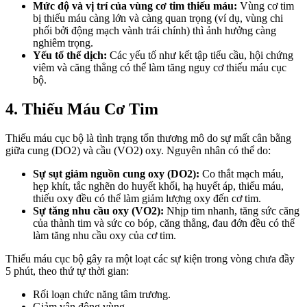
Mức độ và vị trí của vùng cơ tim thiếu máu:
Vùng cơ tim
bị thiếu máu càng lớn và càng quan trọng (ví dụ, vùng chi
phối bởi động mạch vành trái chính) thì ảnh hưởng càng
nghiêm trọng.
Yếu tố thể dịch:
Các yếu tố như kết tập tiểu cầu, hội chứng
viêm và căng thẳng có thể làm tăng nguy cơ thiếu máu cục
bộ.
4. Thiếu Máu Cơ Tim
Thiếu máu cục bộ là tình trạng tổn thương mô do sự mất cân bằng
giữa cung (DO2) và cầu (VO2) oxy. Nguyên nhân có thể do:
Sự sụt giảm nguồn cung oxy (DO2):
Co thắt mạch máu,
hẹp khít, tắc nghẽn do huyết khối, hạ huyết áp, thiếu máu,
thiếu oxy đều có thể làm giảm lượng oxy đến cơ tim.
Sự tăng nhu cầu oxy (VO2):
Nhịp tim nhanh, tăng sức căng
của thành tim và sức co bóp, căng thẳng, đau đớn đều có thể
làm tăng nhu cầu oxy của cơ tim.
Thiếu máu cục bộ gây ra một loạt các sự kiện trong vòng chưa đầy
5 phút, theo thứ tự thời gian:
Rối loạn chức năng tâm trương.
Giảm vận động vùng.