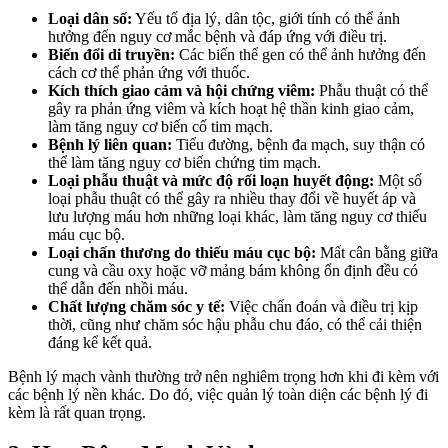
Loại dân số:
Yếu tố địa lý, dân tộc, giới tính có thể ảnh
hưởng đến nguy cơ mắc bệnh và đáp ứng với điều trị.
Biến đổi di truyền:
Các biến thể gen có thể ảnh hưởng đến
cách cơ thể phản ứng với thuốc.
Kích thích giao cảm và hội chứng viêm:
Phẫu thuật có thể
gây ra phản ứng viêm và kích hoạt hệ thần kinh giao cảm,
làm tăng nguy cơ biến cố tim mạch.
Bệnh lý liên quan:
Tiểu đường, bệnh đa mạch, suy thận có
thể làm tăng nguy cơ biến chứng tim mạch.
Loại phẫu thuật và mức độ rối loạn huyết động:
Một số
loại phẫu thuật có thể gây ra nhiều thay đổi về huyết áp và
lưu lượng máu hơn những loại khác, làm tăng nguy cơ thiếu
máu cục bộ.
Loại chấn thương do thiếu máu cục bộ:
Mất cân bằng giữa
cung và cầu oxy hoặc vỡ mảng bám không ổn định đều có
thể dẫn đến nhồi máu.
Chất lượng chăm sóc y tế:
Việc chẩn đoán và điều trị kịp
thời, cũng như chăm sóc hậu phẫu chu đáo, có thể cải thiện
đáng kể kết quả.
Bệnh lý mạch vành thường trở nên nghiêm trọng hơn khi đi kèm với
các bệnh lý nền khác. Do đó, việc quản lý toàn diện các bệnh lý đi
kèm là rất quan trọng.