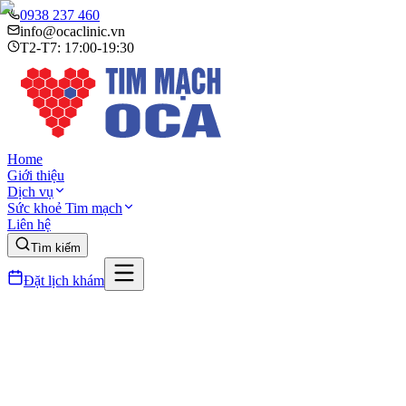
0938 237 460
info@ocaclinic.vn
T2-T7: 17:00-19:30
Home
Giới thiệu
Dịch vụ
Sức khoẻ Tim mạch
Liên hệ
Tìm kiếm
Đặt lịch khám