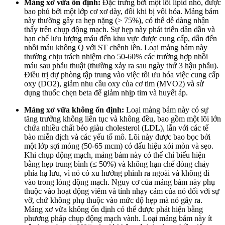
Mảng xơ vữa ổn định:
Đặc trưng bởi một lõi lipid nhỏ, được
bao phủ bởi một lớp cơ xơ dày, đôi khi bị vôi hóa. Mảng bám
này thường gây ra hẹp nặng (> 75%), có thể dễ dàng nhận
thấy trên chụp động mạch. Sự hẹp này phát triển dần dần và
hạn chế lưu lượng máu đến khu vực được cung cấp, dẫn đến
nhồi máu không Q với ST chênh lên. Loại mảng bám này
thường chịu trách nhiệm cho 50-60% các trường hợp nhồi
máu sau phẫu thuật (thường xảy ra sau ngày thứ 3 hậu phẫu).
Điều trị dự phòng tập trung vào việc tối ưu hóa việc cung cấp
oxy (DO2), giảm nhu cầu oxy của cơ tim (MVO2) và sử
dụng thuốc chẹn beta để giảm nhịp tim và huyết áp.
Mảng xơ vữa không ổn định:
Loại mảng bám này có sự
tăng trưởng không liên tục và không đều, bao gồm một lõi lớn
chứa nhiều chất béo giàu cholesterol (LDL), lẫn với các tế
bào miễn dịch và các yếu tố mô. Lõi này được bao bọc bởi
một lớp sợi mỏng (50-65 mcm) có dấu hiệu xói mòn và sẹo.
Khi chụp động mạch, mảng bám này có thể chỉ biểu hiện
bằng hẹp trung bình (≤ 50%) và không hạn chế dòng chảy
phía hạ lưu, vì nó có xu hướng phình ra ngoài và không đi
vào trong lòng động mạch. Nguy cơ của mảng bám này phụ
thuộc vào hoạt động viêm và tính nhạy cảm của nó đối với sự
vỡ, chứ không phụ thuộc vào mức độ hẹp mà nó gây ra.
Mảng xơ vữa không ổn định có thể được phát hiện bằng
phương pháp chụp động mạch vành. Loại mảng bám này ít