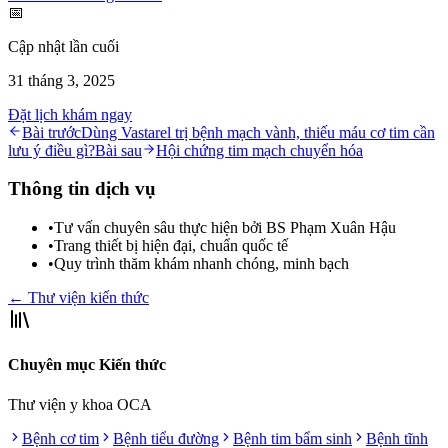
📅
Cập nhật lần cuối
31 tháng 3, 2025
Đặt lịch khám ngay
Bài trước
Dùng Vastarel trị bệnh mạch vành, thiếu máu cơ tim cần
lưu ý điều gì?
Bài sau
Hội chứng tim mạch chuyển hóa
Thông tin dịch vụ
•
Tư vấn chuyên sâu thực hiện bởi BS Phạm Xuân Hậu
•
Trang thiết bị hiện đại, chuẩn quốc tế
•
Quy trình thăm khám nhanh chóng, minh bạch
← Thư viện kiến thức
Chuyên mục Kiến thức
Thư viện y khoa OCA
Bệnh cơ tim
Bệnh tiểu đường
Bệnh tim bẩm sinh
Bệnh tĩnh