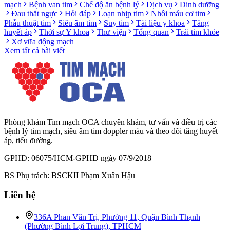
mạch
Bệnh van tim
Chế độ ăn bệnh lý
Dịch vụ
Dinh dưỡng
Đau thắt ngực
Hỏi đáp
Loạn nhịp tim
Nhồi máu cơ tim
Phẫu thuật tim
Siêu âm tim
Suy tim
Tài liệu y khoa
Tăng
huyết áp
Thời sự Y khoa
Thư viện
Tổng quan
Trái tim khỏe
Xơ vữa động mạch
Xem tất cả bài viết
Phòng khám Tim mạch OCA chuyên khám, tư vấn và điều trị các
bệnh lý tim mạch, siêu âm tim doppler màu và theo dõi tăng huyết
áp, tiểu đường.
GPHĐ: 06075/HCM-GPHĐ ngày 07/9/2018
BS Phụ trách: BSCKII Phạm Xuân Hậu
Liên hệ
336A Phan Văn Trị, Phường 11, Quận Bình Thạnh
(Phường Bình Lợi Trung), TPHCM