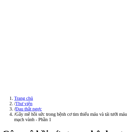
Trang chủ
/
Thư viện
/
Đau thắt ngực
/
Gây mê hồi sức trong bệnh cơ tim thiếu máu và tái tưới máu
mạch vành - Phần 1