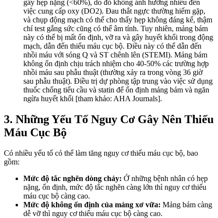
gây hẹp nặng (<60%), do đó không ảnh hưởng nhiều đến
việc cung cấp oxy (DO2). Đau thắt ngực thường hiếm gặp,
và chụp động mạch có thể cho thấy hẹp không đáng kể, thậm
chí test gắng sức cũng có thể âm tính. Tuy nhiên, mảng bám
này có thể bị mất ổn định, vỡ ra và gây huyết khối trong động
mạch, dẫn đến thiếu máu cục bộ. Điều này có thể dẫn đến
nhồi máu với sóng Q và ST chênh lên (STEMI). Mảng bám
không ổn định chịu trách nhiệm cho 40-50% các trường hợp
nhồi máu sau phẫu thuật (thường xảy ra trong vòng 36 giờ
sau phẫu thuật). Điều trị dự phòng tập trung vào việc sử dụng
thuốc chống tiểu cầu và statin để ổn định mảng bám và ngăn
ngừa huyết khối [tham khảo: AHA Journals].
3. Những Yếu Tố Nguy Cơ Gây Nên Thiếu
Máu Cục Bộ
Có nhiều yếu tố có thể làm tăng nguy cơ thiếu máu cục bộ, bao
gồm:
Mức độ tắc nghẽn dòng chảy:
Ở những bệnh nhân có hẹp
nặng, ổn định, mức độ tắc nghẽn càng lớn thì nguy cơ thiếu
máu cục bộ càng cao.
Mức độ không ổn định của mảng xơ vữa:
Mảng bám càng
dễ vỡ thì nguy cơ thiếu máu cục bộ càng cao.