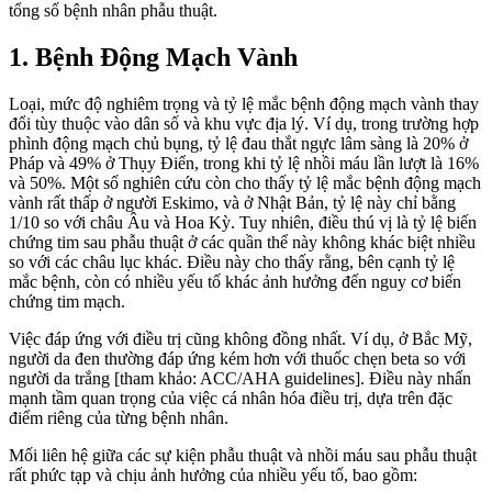
tổng số bệnh nhân phẫu thuật.
1. Bệnh Động Mạch Vành
Loại, mức độ nghiêm trọng và tỷ lệ mắc bệnh động mạch vành thay
đổi tùy thuộc vào dân số và khu vực địa lý. Ví dụ, trong trường hợp
phình động mạch chủ bụng, tỷ lệ đau thắt ngực lâm sàng là 20% ở
Pháp và 49% ở Thụy Điển, trong khi tỷ lệ nhồi máu lần lượt là 16%
và 50%. Một số nghiên cứu còn cho thấy tỷ lệ mắc bệnh động mạch
vành rất thấp ở người Eskimo, và ở Nhật Bản, tỷ lệ này chỉ bằng
1/10 so với châu Âu và Hoa Kỳ. Tuy nhiên, điều thú vị là tỷ lệ biến
chứng tim sau phẫu thuật ở các quần thể này không khác biệt nhiều
so với các châu lục khác. Điều này cho thấy rằng, bên cạnh tỷ lệ
mắc bệnh, còn có nhiều yếu tố khác ảnh hưởng đến nguy cơ biến
chứng tim mạch.
Việc đáp ứng với điều trị cũng không đồng nhất. Ví dụ, ở Bắc Mỹ,
người da đen thường đáp ứng kém hơn với thuốc chẹn beta so với
người da trắng [tham khảo: ACC/AHA guidelines]. Điều này nhấn
mạnh tầm quan trọng của việc cá nhân hóa điều trị, dựa trên đặc
điểm riêng của từng bệnh nhân.
Mối liên hệ giữa các sự kiện phẫu thuật và nhồi máu sau phẫu thuật
rất phức tạp và chịu ảnh hưởng của nhiều yếu tố, bao gồm: