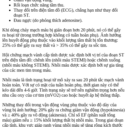
Rối loạn chức năng tâm thu.
Thay đổi trên điện tâm đồ (ECG), chẳng hạn như thay đổi
đoạn ST.
Đau ngực (do phóng thích adenosine).
Khi dòng chảy mạch máu bị gián đoạn hơn 20 phút, nó có thể gây
ra hoại tử (trong trường hợp không có tuần hoàn phụ). Ảnh hưởng
lên huyết động phụ thuộc vào khối lượng tâm thất bị tổn thương:
25% có thể gây ra suy thất và > 35% có thể gây ra sốc tim.
Hội chứng mạch vành cấp tính được xác định bởi vị trí của đoạn ST
trên điện tâm đồ: chênh lên (nhồi máu STEMI) hoặc chênh xuống
(nhồi máu không STEMI). Nhồi máu được xác định bởi sự gia tăng
của các men tim trong máu.
Nhồi máu là tình trạng hoại tử mô xảy ra sau 20 phút tắc mạch vành
hoàn toàn. Với sự có mặt của tuần hoàn phụ, thời gian này có thể
kéo dài đến 4-6 giờ. Tình trạng này sẽ trở nên nghiêm trọng hơn nếu
nhu cầu oxy của cơ tim (mVO2) cao hoặc huyết áp hệ thống thấp.
Những thay đổi trong vận động vùng phụ thuộc vào độ dày của
vùng bị ảnh hưởng: 20% gây ra chứng giảm vận động (hypokinesia)
và ≥ 40% gây ra vô động (akinesia). Chỉ số EF (phân suất tống
máu) giảm nếu ≥ 15% khối lượng thất bị nhồi máu. Trong giai đoạn
cấp tính, khu vực giáp ranh vùng nhồi máu sẽ tăng rộng kích thước