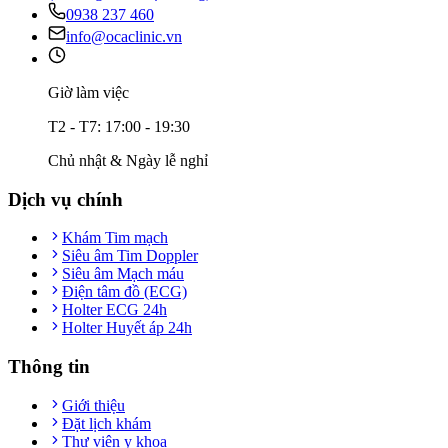
0938 237 460
info@ocaclinic.vn
Giờ làm việc
T2 - T7: 17:00 - 19:30
Chủ nhật & Ngày lễ nghỉ
Dịch vụ chính
Khám Tim mạch
Siêu âm Tim Doppler
Siêu âm Mạch máu
Điện tâm đồ (ECG)
Holter ECG 24h
Holter Huyết áp 24h
Thông tin
Giới thiệu
Đặt lịch khám
Thư viện y khoa