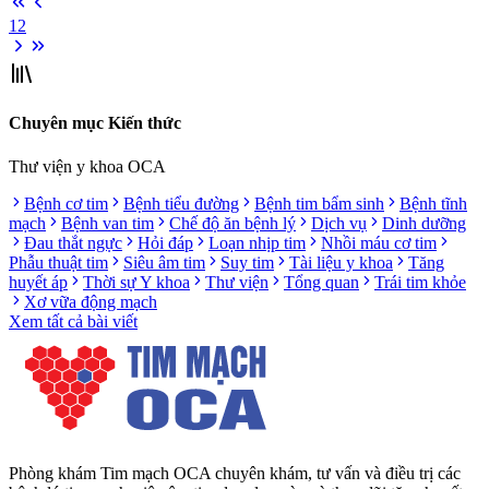
1
2
Chuyên mục Kiến thức
Thư viện y khoa OCA
Bệnh cơ tim
Bệnh tiểu đường
Bệnh tim bẩm sinh
Bệnh tĩnh
mạch
Bệnh van tim
Chế độ ăn bệnh lý
Dịch vụ
Dinh dưỡng
Đau thắt ngực
Hỏi đáp
Loạn nhịp tim
Nhồi máu cơ tim
Phẫu thuật tim
Siêu âm tim
Suy tim
Tài liệu y khoa
Tăng
huyết áp
Thời sự Y khoa
Thư viện
Tổng quan
Trái tim khỏe
Xơ vữa động mạch
Xem tất cả bài viết
Phòng khám Tim mạch OCA chuyên khám, tư vấn và điều trị các