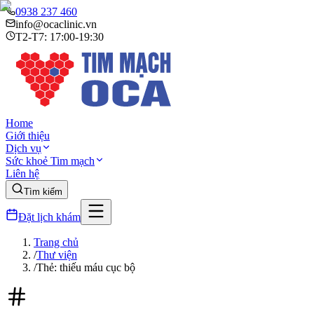
0938 237 460
info@ocaclinic.vn
T2-T7: 17:00-19:30
Home
Giới thiệu
Dịch vụ
Sức khoẻ Tim mạch
Liên hệ
Tìm kiếm
Đặt lịch khám
Trang chủ
/
Thư viện
/
Thẻ: thiếu máu cục bộ