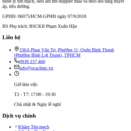
bệnh lý tim mạch, siêu âm tim doppler màu và theo dõi tăng huyết
áp, tiểu đường.
GPHĐ: 06075/HCM-GPHĐ ngày 07/9/2018
BS Phụ trách: BSCKII Phạm Xuân Hậu
Liên hệ
336A Phan Văn Trị, Phường 11, Quận Bình Thạnh
(Phường Bình Lợi Trung), TPHCM
0938 237 460
info@ocaclinic.vn
Giờ làm việc
T2 - T7: 17:00 - 19:30
Chủ nhật & Ngày lễ nghỉ
Dịch vụ chính
Khám Tim mạch