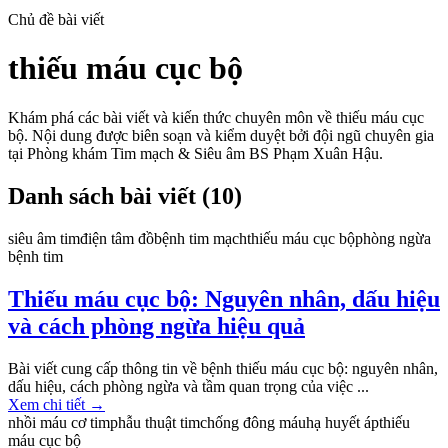
Chủ đề bài viết
thiếu máu cục bộ
Khám phá các bài viết và kiến thức chuyên môn về
thiếu máu cục
bộ
. Nội dung được biên soạn và kiểm duyệt bởi đội ngũ chuyên gia
tại Phòng khám Tim mạch & Siêu âm BS Phạm Xuân Hậu.
Danh sách bài viết (
10
)
siêu âm tim
điện tâm đồ
bệnh tim mạch
thiếu máu cục bộ
phòng ngừa
bệnh tim
Thiếu máu cục bộ: Nguyên nhân, dấu hiệu
và cách phòng ngừa hiệu quả
Bài viết cung cấp thông tin về bệnh thiếu máu cục bộ: nguyên nhân,
dấu hiệu, cách phòng ngừa và tầm quan trọng của việc ...
Xem chi tiết
→
nhồi máu cơ tim
phẫu thuật tim
chống đông máu
hạ huyết áp
thiếu
máu cục bộ