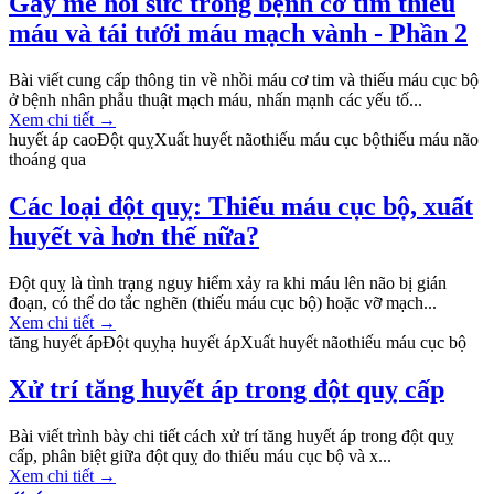
Gây mê hồi sức trong bệnh cơ tim thiếu
máu và tái tưới máu mạch vành - Phần 2
Bài viết cung cấp thông tin về nhồi máu cơ tim và thiếu máu cục bộ
ở bệnh nhân phẫu thuật mạch máu, nhấn mạnh các yếu tố...
Xem chi tiết
→
huyết áp cao
Đột quỵ
Xuất huyết não
thiếu máu cục bộ
thiếu máu não
thoáng qua
Các loại đột quỵ: Thiếu máu cục bộ, xuất
huyết và hơn thế nữa?
Đột quỵ là tình trạng nguy hiểm xảy ra khi máu lên não bị gián
đoạn, có thể do tắc nghẽn (thiếu máu cục bộ) hoặc vỡ mạch...
Xem chi tiết
→
tăng huyết áp
Đột quỵ
hạ huyết áp
Xuất huyết não
thiếu máu cục bộ
Xử trí tăng huyết áp trong đột quỵ cấp
Bài viết trình bày chi tiết cách xử trí tăng huyết áp trong đột quỵ
cấp, phân biệt giữa đột quỵ do thiếu máu cục bộ và x...
Xem chi tiết
→