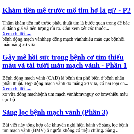
Khám tiền mê trước mổ tim hở là gì? - P2
Thăm khám tiền mê trước phẫu thuật tim là bước quan trọng để bác
sĩ đánh giá và tiên lượng rủi ro. Cần xem xét các thuốc...
Xem chi tiết
→
bệnh động mạch vành
hẹp động mạch vành
thiếu máu cục bộ
nhồi
máu
mảng xơ vữa
Gây mê hồi sức trong bệnh cơ tim thiếu
máu và tái tưới máu mạch vành - Phần 1
Bệnh động mạch vành (CAD) là bệnh tim phổ biến ở bệnh nhân
phẫu thuật. Hẹp động mạch vành do mảng xơ vữa, có hai loại ch...
Xem chi tiết
→
xơ vữa đông mạch
bệnh tim mạch vành
bmv
nguy cơ bmv
thiếu máu
cục bộ
Sàng lọc bệnh mạch vành (Phần 3)
Bài viết này tổng hợp các khuyến nghị hiện hành về sàng lọc bệnh
tim mạch vành (BMV) ở người không có triệu chứng. Sàng ...