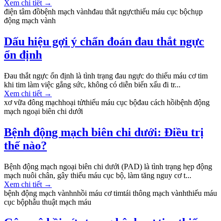
Xem chi tiết
→
điện tâm đồ
bệnh mạch vành
đau thắt ngực
thiếu máu cục bộ
chụp
động mạch vành
Dấu hiệu gợi ý chẩn đoán đau thắt ngực
ổn định
Đau thắt ngực ổn định là tình trạng đau ngực do thiếu máu cơ tim
khi tim làm việc gắng sức, không có diễn biến xấu đi tr...
Xem chi tiết
→
xơ vữa đông mạch
hoại tử
thiếu máu cục bộ
đau cách hồi
bệnh động
mạch ngoại biên chi dưới
Bệnh động mạch biên chi dưới: Điều trị
thế nào?
Bệnh động mạch ngoại biên chi dưới (PAD) là tình trạng hẹp động
mạch nuôi chân, gây thiếu máu cục bộ, làm tăng nguy cơ t...
Xem chi tiết
→
bệnh động mạch vành
nhồi máu cơ tim
tái thông mạch vành
thiếu máu
cục bộ
phẫu thuật mạch máu