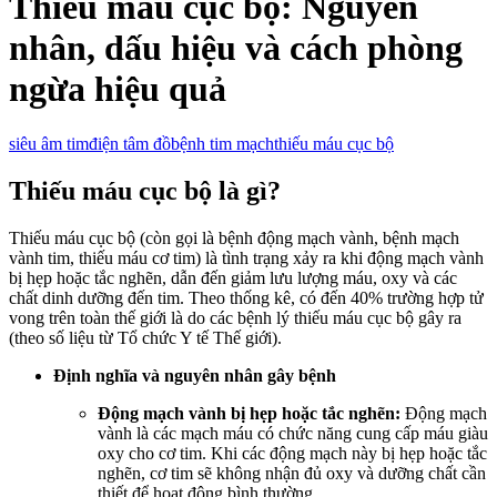
Thiếu máu cục bộ: Nguyên
nhân, dấu hiệu và cách phòng
ngừa hiệu quả
siêu âm tim
điện tâm đồ
bệnh tim mạch
thiếu máu cục bộ
Thiếu máu cục bộ là gì?
Thiếu máu cục bộ (còn gọi là bệnh động mạch vành, bệnh mạch
vành tim, thiếu máu cơ tim) là tình trạng xảy ra khi động mạch vành
bị hẹp hoặc tắc nghẽn, dẫn đến giảm lưu lượng máu, oxy và các
chất dinh dưỡng đến tim. Theo thống kê, có đến 40% trường hợp tử
vong trên toàn thế giới là do các bệnh lý thiếu máu cục bộ gây ra
(theo số liệu từ Tổ chức Y tế Thế giới).
Định nghĩa và nguyên nhân gây bệnh
Động mạch vành bị hẹp hoặc tắc nghẽn:
Động mạch
vành là các mạch máu có chức năng cung cấp máu giàu
oxy cho cơ tim. Khi các động mạch này bị hẹp hoặc tắc
nghẽn, cơ tim sẽ không nhận đủ oxy và dưỡng chất cần
thiết để hoạt động bình thường.