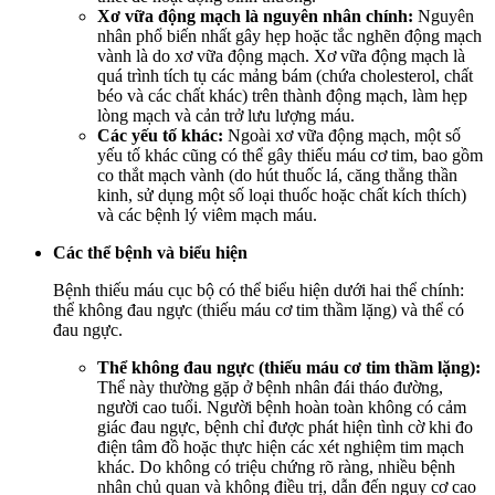
Xơ vữa động mạch là nguyên nhân chính:
Nguyên
nhân phổ biến nhất gây hẹp hoặc tắc nghẽn động mạch
vành là do xơ vữa động mạch. Xơ vữa động mạch là
quá trình tích tụ các mảng bám (chứa cholesterol, chất
béo và các chất khác) trên thành động mạch, làm hẹp
lòng mạch và cản trở lưu lượng máu.
Các yếu tố khác:
Ngoài xơ vữa động mạch, một số
yếu tố khác cũng có thể gây thiếu máu cơ tim, bao gồm
co thắt mạch vành (do hút thuốc lá, căng thẳng thần
kinh, sử dụng một số loại thuốc hoặc chất kích thích)
và các bệnh lý viêm mạch máu.
Các thể bệnh và biểu hiện
Bệnh thiếu máu cục bộ có thể biểu hiện dưới hai thể chính:
thể không đau ngực (thiếu máu cơ tim thầm lặng) và thể có
đau ngực.
Thể không đau ngực (thiếu máu cơ tim thầm lặng):
Thể này thường gặp ở bệnh nhân đái tháo đường,
người cao tuổi. Người bệnh hoàn toàn không có cảm
giác đau ngực, bệnh chỉ được phát hiện tình cờ khi đo
điện tâm đồ hoặc thực hiện các xét nghiệm tim mạch
khác. Do không có triệu chứng rõ ràng, nhiều bệnh
nhân chủ quan và không điều trị, dẫn đến nguy cơ cao