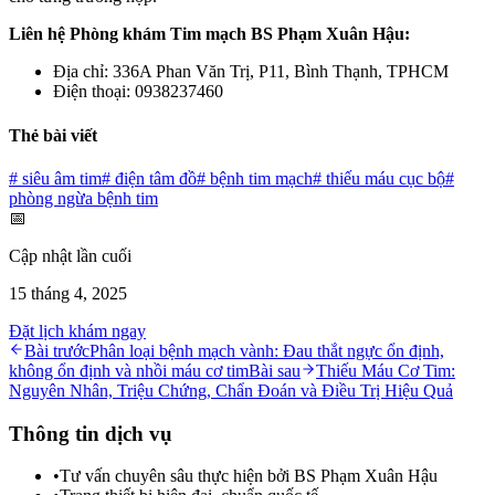
Liên hệ Phòng khám Tim mạch BS Phạm Xuân Hậu:
Địa chỉ: 336A Phan Văn Trị, P11, Bình Thạnh, TPHCM
Điện thoại: 0938237460
Thẻ bài viết
#
siêu âm tim
#
điện tâm đồ
#
bệnh tim mạch
#
thiếu máu cục bộ
#
phòng ngừa bệnh tim
📅
Cập nhật lần cuối
15 tháng 4, 2025
Đặt lịch khám ngay
Bài trước
Phân loại bệnh mạch vành: Đau thắt ngực ổn định,
không ổn định và nhồi máu cơ tim
Bài sau
Thiếu Máu Cơ Tim:
Nguyên Nhân, Triệu Chứng, Chẩn Đoán và Điều Trị Hiệu Quả
Thông tin dịch vụ
•
Tư vấn chuyên sâu thực hiện bởi BS Phạm Xuân Hậu