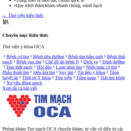
•
Trang thiết bị hiện đại, chuẩn quốc tế
•
Quy trình thăm khám nhanh chóng, minh bạch
← Thư viện kiến thức
Chuyên mục Kiến thức
Thư viện y khoa OCA
Bệnh cơ tim
Bệnh tiểu đường
Bệnh tim bẩm sinh
Bệnh tĩnh
mạch
Bệnh van tim
Chế độ ăn bệnh lý
Dịch vụ
Dinh dưỡng
Đau thắt ngực
Hỏi đáp
Loạn nhịp tim
Nhồi máu cơ tim
Phẫu thuật tim
Siêu âm tim
Suy tim
Tài liệu y khoa
Tăng
huyết áp
Thời sự Y khoa
Thư viện
Tổng quan
Trái tim khỏe
Xơ vữa động mạch
Xem tất cả bài viết
Phòng khám Tim mạch OCA chuyên khám, tư vấn và điều trị các