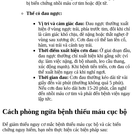
bị biến chứng nhồi máu cơ tim hoặc đột tử.
Thể có đau ngực:
Vị trí và cảm giác đau:
Đau ngực thường xuất
hiện ở vùng ngực trái, phía trước tim, đôi khi chỉ
là cảm giác khó chịu, đè nặng hoặc thắt nghẹt ở
vùng sau xương ức. Cơn đau có thể lan lên cổ,
hàm, vai trái và cánh tay trái.
Thời điểm xuất hiện cơn đau:
Ở giai đoạn đầu,
đau ngực thường chỉ xuất hiện khi gắng sức (ví
dụ: làm việc nặng, đi bộ nhanh, leo cầu thang,
xúc động mạnh). Khi bệnh tiến triển, cơn đau có
thể xuất hiện ngay cả khi nghỉ ngơi.
Thời gian đau:
Cơn đau thường kéo dài từ vài
giây đến vài phút (thường không quá 5 phút).
Nếu cơn đau kéo dài hơn 15-20 phút, cần nghĩ
đến nhồi máu cơ tim và phải đến bệnh viện ngay
lập tức.
Cách phòng ngừa bệnh thiếu máu cục bộ
Để giảm thiểu nguy cơ mắc bệnh thiếu máu cục bộ và các biến
chứng nguy hiểm, bạn nên thực hiện các biện pháp sau: