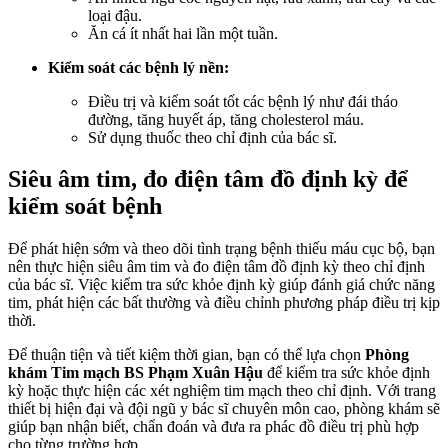
loại đậu.
Ăn cá ít nhất hai lần một tuần.
Kiểm soát các bệnh lý nền:
Điều trị và kiểm soát tốt các bệnh lý như đái tháo
đường, tăng huyết áp, tăng cholesterol máu.
Sử dụng thuốc theo chỉ định của bác sĩ.
Siêu âm tim, đo điện tâm đồ định kỳ để
kiểm soát bệnh
Để phát hiện sớm và theo dõi tình trạng bệnh thiếu máu cục bộ, bạn
nên thực hiện siêu âm tim và đo điện tâm đồ định kỳ theo chỉ định
của bác sĩ. Việc kiểm tra sức khỏe định kỳ giúp đánh giá chức năng
tim, phát hiện các bất thường và điều chỉnh phương pháp điều trị kịp
thời.
Để thuận tiện và tiết kiệm thời gian, bạn có thể lựa chọn
Phòng
khám Tim mạch BS Phạm Xuân Hậu
để kiểm tra sức khỏe định
kỳ hoặc thực hiện các xét nghiệm tim mạch theo chỉ định. Với trang
thiết bị hiện đại và đội ngũ y bác sĩ chuyên môn cao, phòng khám sẽ
giúp bạn nhận biết, chẩn đoán và đưa ra phác đồ điều trị phù hợp
cho từng trường hợp.