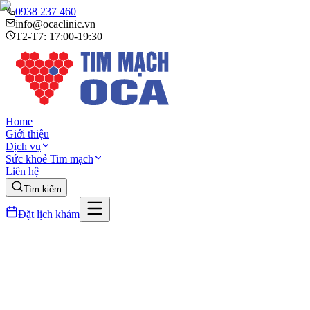
0938 237 460
info@ocaclinic.vn
T2-T7: 17:00-19:30
Home
Giới thiệu
Dịch vụ
Sức khoẻ Tim mạch
Liên hệ
Tìm kiếm
Đặt lịch khám