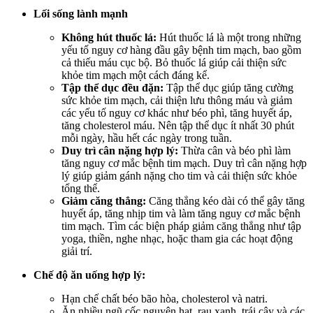
Lối sống lành mạnh
Không hút thuốc lá:
Hút thuốc lá là một trong những
yếu tố nguy cơ hàng đầu gây bệnh tim mạch, bao gồm
cả thiếu máu cục bộ. Bỏ thuốc lá giúp cải thiện sức
khỏe tim mạch một cách đáng kể.
Tập thể dục đều đặn:
Tập thể dục giúp tăng cường
sức khỏe tim mạch, cải thiện lưu thông máu và giảm
các yếu tố nguy cơ khác như béo phì, tăng huyết áp,
tăng cholesterol máu. Nên tập thể dục ít nhất 30 phút
mỗi ngày, hầu hết các ngày trong tuần.
Duy trì cân nặng hợp lý:
Thừa cân và béo phì làm
tăng nguy cơ mắc bệnh tim mạch. Duy trì cân nặng hợp
lý giúp giảm gánh nặng cho tim và cải thiện sức khỏe
tổng thể.
Giảm căng thẳng:
Căng thẳng kéo dài có thể gây tăng
huyết áp, tăng nhịp tim và làm tăng nguy cơ mắc bệnh
tim mạch. Tìm các biện pháp giảm căng thẳng như tập
yoga, thiền, nghe nhạc, hoặc tham gia các hoạt động
giải trí.
Chế độ ăn uống hợp lý:
Hạn chế chất béo bão hòa, cholesterol và natri.
Ăn nhiều ngũ cốc nguyên hạt, rau xanh, trái cây và các