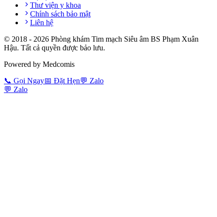
Thư viện y khoa
Chính sách bảo mật
Liên hệ
© 2018 -
2026
Phòng khám Tim mạch Siêu âm BS Phạm Xuân
Hậu. Tất cả quyền được bảo lưu.
Powered by Medcomis
📞
Gọi Ngay
📅
Đặt Hẹn
💬
Zalo
💬
Zalo