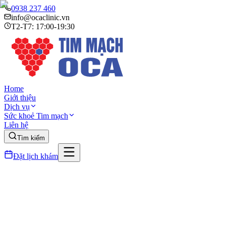
0938 237 460
info@ocaclinic.vn
T2-T7: 17:00-19:30
Home
Giới thiệu
Dịch vụ
Sức khoẻ Tim mạch
Liên hệ
Tìm kiếm
Đặt lịch khám