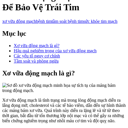
Để Bảo Vệ Trái Tim
xơ vữa đông mạch
bệnh tim
tầm soát bệnh tim
sức khỏe tim mạch
Mục lục
Xơ vữa động mạch là gì?
Hậu quả nghiêm trọng của xơ vữa động mạch
Các yếu tố nguy cơ chính
Tầm soát và phòng ngừa
Xơ vữa động mạch là gì?
Xơ vữa động mạch là tình trạng mà trong lòng động mạch diễn ra
lắng đọng mỡ, cholesterol và các tế bào viêm, dẫn đến sự hình thành
các mảng bám xơ vữa. Quá trình này diễn ra lặng lẽ và từ từ theo
thời gian, bắt đầu từ tổn thương lớp nội mạc và có thể gây ra những
biến chứng nghiêm trọng như nhồi máu cơ tim và đột quỵ não.