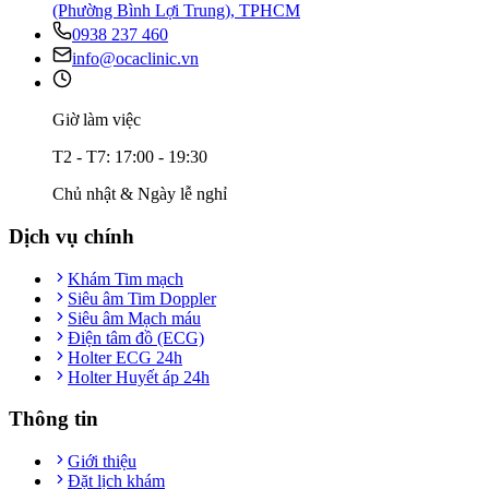
(Phường Bình Lợi Trung), TPHCM
0938 237 460
info@ocaclinic.vn
Giờ làm việc
T2 - T7: 17:00 - 19:30
Chủ nhật & Ngày lễ nghỉ
Dịch vụ chính
Khám Tim mạch
Siêu âm Tim Doppler
Siêu âm Mạch máu
Điện tâm đồ (ECG)
Holter ECG 24h
Holter Huyết áp 24h
Thông tin
Giới thiệu
Đặt lịch khám