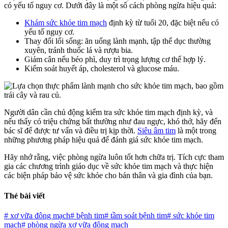
có yếu tố nguy cơ. Dưới đây là một số cách phòng ngừa hiệu quả:
Khám sức khỏe tim mạch
định kỳ từ tuổi 20, đặc biệt nếu có
yếu tố nguy cơ.
Thay đổi lối sống: ăn uống lành mạnh, tập thể dục thường
xuyên, tránh thuốc lá và rượu bia.
Giảm cân nếu béo phì, duy trì trọng lượng cơ thể hợp lý.
Kiểm soát huyết áp, cholesterol và glucose máu.
Người dân cần chủ động kiểm tra sức khỏe tim mạch định kỳ, và
nếu thấy có triệu chứng bất thường như đau ngực, khó thở, hãy đến
bác sĩ để được tư vấn và điều trị kịp thời.
Siêu âm tim
là một trong
những phương pháp hiệu quả để đánh giá sức khỏe tim mạch.
Hãy nhớ rằng, việc phòng ngừa luôn tốt hơn chữa trị. Tích cực tham
gia các chương trình giáo dục về sức khỏe tim mạch và thực hiện
các biện pháp bảo vệ sức khỏe cho bản thân và gia đình của bạn.
Thẻ bài viết
#
xơ vữa đông mạch
#
bệnh tim
#
tầm soát bệnh tim
#
sức khỏe tim
mạch
#
phòng ngừa xơ vữa động mạch