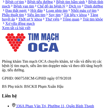
Bệnh cơ tim
Bệnh tiểu đường
Bệnh tim bẩm sinh
Bệnh tĩnh
mạch
Bệnh van tim
Chế độ ăn bệnh lý
Dịch vụ
Dinh dưỡng
Đau thắt ngực
Hỏi đáp
Loạn nhịp tim
Nhồi máu cơ tim
Phẫu thuật tim
Siêu âm tim
Suy tim
Tài liệu y khoa
Tăng
huyết áp
Thời sự Y khoa
Thư viện
Tổng quan
Trái tim khỏe
Xơ vữa động mạch
Xem tất cả bài viết
Phòng khám Tim mạch OCA chuyên khám, tư vấn và điều trị các
bệnh lý tim mạch, siêu âm tim doppler màu và theo dõi tăng huyết
áp, tiểu đường.
GPHĐ: 06075/HCM-GPHĐ ngày 07/9/2018
BS Phụ trách: BSCKII Phạm Xuân Hậu
Liên hệ
336A Phan Văn Trị, Phường 11, Quận Bình Thạnh