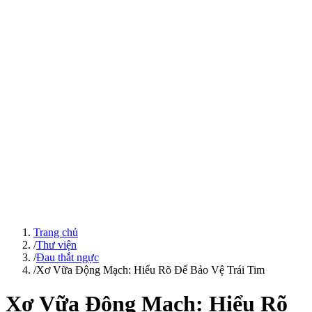
Trang chủ
/
Thư viện
/
Đau thắt ngực
/
Xơ Vữa Động Mạch: Hiểu Rõ Để Bảo Vệ Trái Tim
Xơ Vữa Động Mạch: Hiểu Rõ