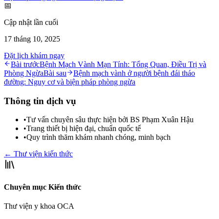
📅
Cập nhật lần cuối
17 tháng 10, 2025
Đặt lịch khám ngay
Bài trước
Bệnh Mạch Vành Mạn Tính: Tổng Quan, Điều Trị và
Phòng Ngừa
Bài sau
Bệnh mạch vành ở người bệnh đái tháo
đường: Nguy cơ và biện pháp phòng ngừa
Thông tin dịch vụ
•
Tư vấn chuyên sâu thực hiện bởi BS Phạm Xuân Hậu
•
Trang thiết bị hiện đại, chuẩn quốc tế
•
Quy trình thăm khám nhanh chóng, minh bạch
← Thư viện kiến thức
Chuyên mục Kiến thức
Thư viện y khoa OCA