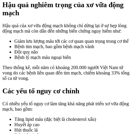
Hậu quả nghiêm trọng của xơ vữa động
mạch
Hậu quả của xơ vữa động mạch không chỉ dừng lại ở sự hẹp lòng
động mạch mà còn dẫn đến những biến chứng nguy hiểm như:
Giảm lưu lượng máu tới các cơ quan quan trọng trong cơ thể
Bệnh tim mạch, bao gồm bệnh mạch vành
Đột quỵ não
Bệnh lý mạch máu ngoại biên
Theo thống kê, mỗi năm có khoảng 200.000 người Việt Nam tử
vong do các bệnh liên quan đến tim mạch, chiếm khoảng 33% tổng
số ca tử vong.
Các yếu tố nguy cơ chính
Có nhiều yếu tố nguy cơ làm tăng khả năng phát triển xơ vữa động
mạch, bao gồm:
Tăng lipid máu (đặc biệt là cholesterol xấu)
Huyết áp cao
Hút thuốc lá