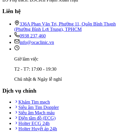
Liên hệ
336A Phan Văn Trị, Phường 11, Quận Bình Thạnh
(Phường Bình Lợi Trung), TPHCM
0938 237 460
info@ocaclinic.vn
Giờ làm việc
T2 - T7: 17:00 - 19:30
Chủ nhật & Ngày lễ nghỉ
Dịch vụ chính
Khám Tim mạch
Siêu âm Tim Doppler
Siêu âm Mạch máu
Điện tâm đồ (ECG)
Holter ECG 24h
Holter Huyết áp 24h