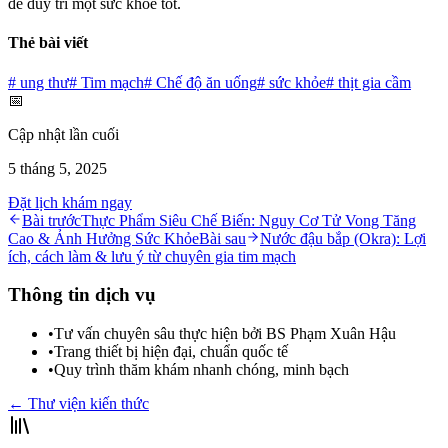
để duy trì một sức khỏe tốt.
Thẻ bài viết
#
ung thư
#
Tim mạch
#
Chế độ ăn uống
#
sức khỏe
#
thịt gia cầm
📅
Cập nhật lần cuối
5 tháng 5, 2025
Đặt lịch khám ngay
Bài trước
Thực Phẩm Siêu Chế Biến: Nguy Cơ Tử Vong Tăng
Cao & Ảnh Hưởng Sức Khỏe
Bài sau
Nước đậu bắp (Okra): Lợi
ích, cách làm & lưu ý từ chuyên gia tim mạch
Thông tin dịch vụ
•
Tư vấn chuyên sâu thực hiện bởi BS Phạm Xuân Hậu
•
Trang thiết bị hiện đại, chuẩn quốc tế
•
Quy trình thăm khám nhanh chóng, minh bạch
← Thư viện kiến thức