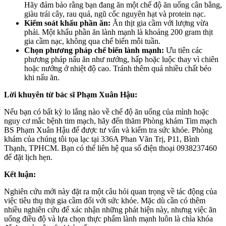
Hãy đảm bảo rằng bạn đang ăn một chế độ ăn uống cân bằng,
giàu trái cây, rau quả, ngũ cốc nguyên hạt và protein nạc.
Kiểm soát khẩu phần ăn:
Ăn thịt gia cầm với lượng vừa
phải. Một khẩu phần ăn lành mạnh là khoảng 200 gram thịt
gia cầm nạc, không qua chế biến mỗi tuần.
Chọn phương pháp chế biến lành mạnh:
Ưu tiên các
phương pháp nấu ăn như nướng, hấp hoặc luộc thay vì chiên
hoặc nướng ở nhiệt độ cao. Tránh thêm quá nhiều chất béo
khi nấu ăn.
Lời khuyên từ bác sĩ Phạm Xuân Hậu:
Nếu bạn có bất kỳ lo lắng nào về chế độ ăn uống của mình hoặc
nguy cơ mắc bệnh tim mạch, hãy đến thăm Phòng khám Tim mạch
BS Phạm Xuân Hậu để được tư vấn và kiểm tra sức khỏe. Phòng
khám của chúng tôi tọa lạc tại 336A Phan Văn Trị, P11, Bình
Thạnh, TPHCM. Bạn có thể liên hệ qua số điện thoại 0938237460
để đặt lịch hẹn.
Kết luận:
Nghiên cứu mới này đặt ra một câu hỏi quan trọng về tác động của
việc tiêu thụ thịt gia cầm đối với sức khỏe. Mặc dù cần có thêm
nhiều nghiên cứu để xác nhận những phát hiện này, nhưng việc ăn
uống điều độ và lựa chọn thực phẩm lành mạnh luôn là chìa khóa