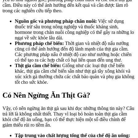
cầm. Điều này có thể ảnh hưởng đến kết quả và cần được làm rõ
trong các nghiên cứu tiếp theo.
Nguồn gốc và phương pháp chăn nuôi:
Việc sử dụng
thuốc trừ sâu trong nông nghiệp và thuốc kháng sinh,
hormone trong chăn nuôi công nghiệp có thể gây ra những lo
ngại về sức khỏe lâu dài.
Phương pháp chế biến:
Thời gian và nhiệt độ nấu nướng
cũng có thể ảnh hưởng đến độ lành mạnh của thịt gia cầm.
Các phương pháp nấu ở nhiệt độ cao như nướng hoặc chiên
có thể tạo ra các hợp chất có hại liên quan đến ung thư.
Thịt gia cầm chế biến:
Giống như các loại thịt chế biến
khác, thịt gia cầm chế biến sẵn như thịt gà tây xông khói và
xúc xích gà thường chứa các chất bảo quản và phụ gia không
tốt cho sức khỏe.
Có Nên Ngừng Ăn Thịt Gà?
Vậy, có nên ngừng ăn thịt gà sau khi đọc những thông tin này? Câu
trả lời là không nhất thiết. Thay vì loại bỏ hoàn toàn thịt gia cầm
khỏi chế độ ăn uống, bạn có thể thực hiện một số điều chỉnh để
giảm thiểu rủi ro tiềm ẩn.
Tập trung vào chất lượng tổng thể của chế độ ăn uống: