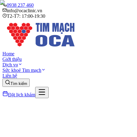
0938 237 460
info@ocaclinic.vn
T2-T7: 17:00-19:30
Home
Giới thiệu
Dịch vụ
Sức khoẻ Tim mạch
Liên hệ
Tìm kiếm
Đặt lịch khám