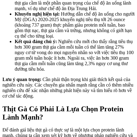
thịt gia cầm là một phần quan trọng của chế độ ăn uống lành
mạnh, ví dụ như chế độ ăn Địa Trung Hải.
Khuyến nghị hiện tại:
Hướng dẫn chế độ ăn uống cho người
Mỹ (DGA) 2020-2025 khuyến nghị tiêu thụ tới 26 ounce
(khoảng 737 gram) thực phẩm giàu protein mỗi tuần, bao
gồm thịt nạc, thịt gia cầm và trứng, nhưng không có giới hạn
cụ thể cho từng loại.
Kết quả đáng chú ý:
Nghiên cứu mới cho thấy rằng tiêu thụ
hơn 300 gram thịt gia cầm mỗi tuần có thể làm tăng 27%
nguy cơ tử vong do mọi nguyên nhân so với việc tiêu thụ 100
gram mỗi tuần hoặc ít hơn. Ngoài ra, việc ăn hơn 300 gram
thịt gia cầm mỗi tuần cũng làm tăng 2,3% nguy cơ ung thư
đường tiêu hóa.
Lưu ý quan trọng:
Cần phải thận trọng khi giải thích kết quả của
nghiên cứu này. Các chuyên gia nhấn mạnh rằng cần có thêm nhiều
nghiên cứu để xác nhận những phát hiện này và tìm hiểu rõ hơn về
cơ chế tác động.
Thịt Gà Có Phải Là Lựa Chọn Protein
Lành Mạnh?
Để đánh giá liệu thịt gà có thực sự là một lựa chọn protein lành
mạnh, chúng ta cần xem xét kỹ hơn về phương pháp nghiên cứu và