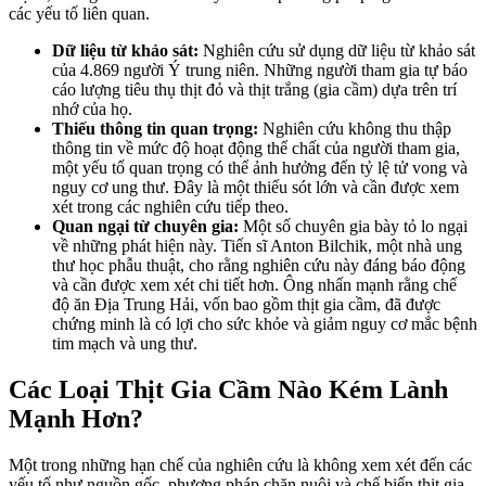
các yếu tố liên quan.
Dữ liệu từ khảo sát:
Nghiên cứu sử dụng dữ liệu từ khảo sát
của 4.869 người Ý trung niên. Những người tham gia tự báo
cáo lượng tiêu thụ thịt đỏ và thịt trắng (gia cầm) dựa trên trí
nhớ của họ.
Thiếu thông tin quan trọng:
Nghiên cứu không thu thập
thông tin về mức độ hoạt động thể chất của người tham gia,
một yếu tố quan trọng có thể ảnh hưởng đến tỷ lệ tử vong và
nguy cơ ung thư. Đây là một thiếu sót lớn và cần được xem
xét trong các nghiên cứu tiếp theo.
Quan ngại từ chuyên gia:
Một số chuyên gia bày tỏ lo ngại
về những phát hiện này. Tiến sĩ Anton Bilchik, một nhà ung
thư học phẫu thuật, cho rằng nghiên cứu này đáng báo động
và cần được xem xét chi tiết hơn. Ông nhấn mạnh rằng chế
độ ăn Địa Trung Hải, vốn bao gồm thịt gia cầm, đã được
chứng minh là có lợi cho sức khỏe và giảm nguy cơ mắc bệnh
tim mạch và ung thư.
Các Loại Thịt Gia Cầm Nào Kém Lành
Mạnh Hơn?
Một trong những hạn chế của nghiên cứu là không xem xét đến các
yếu tố như nguồn gốc, phương pháp chăn nuôi và chế biến thịt gia