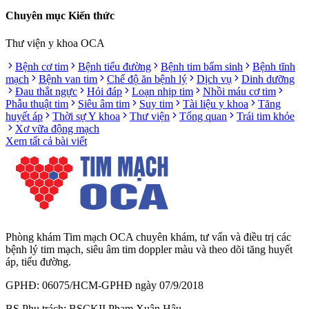
Chuyên mục Kiến thức
Thư viện y khoa OCA
Bệnh cơ tim
Bệnh tiểu đường
Bệnh tim bẩm sinh
Bệnh tĩnh
mạch
Bệnh van tim
Chế độ ăn bệnh lý
Dịch vụ
Dinh dưỡng
Đau thắt ngực
Hỏi đáp
Loạn nhịp tim
Nhồi máu cơ tim
Phẫu thuật tim
Siêu âm tim
Suy tim
Tài liệu y khoa
Tăng
huyết áp
Thời sự Y khoa
Thư viện
Tổng quan
Trái tim khỏe
Xơ vữa động mạch
Xem tất cả bài viết
Phòng khám Tim mạch OCA chuyên khám, tư vấn và điều trị các
bệnh lý tim mạch, siêu âm tim doppler màu và theo dõi tăng huyết
áp, tiểu đường.
GPHĐ: 06075/HCM-GPHĐ ngày 07/9/2018
BS Phụ trách: BSCKII Phạm Xuân Hậu