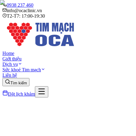
0938 237 460
info@ocaclinic.vn
T2-T7: 17:00-19:30
Home
Giới thiệu
Dịch vụ
Sức khoẻ Tim mạch
Liên hệ
Tìm kiếm
Đặt lịch khám