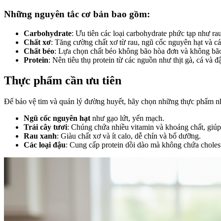
Những nguyên tắc cơ bản bao gồm:
Carbohydrate
: Ưu tiên các loại carbohydrate phức tạp như ra
Chất xơ
: Tăng cường chất xơ từ rau, ngũ cốc nguyên hạt và cá
Chất béo
: Lựa chọn chất béo không bão hòa đơn và không bão 
Protein
: Nên tiêu thụ protein từ các nguồn như thịt gà, cá và đ
Thực phẩm cần ưu tiên
Để bảo vệ tim và quản lý đường huyết, hãy chọn những thực phẩm n
Ngũ cốc nguyên hạt
như gạo lứt, yến mạch.
Trái cây tươi
: Chúng chứa nhiều vitamin và khoáng chất, giú
Rau xanh
: Giàu chất xơ và ít calo, dễ chín và bổ dưỡng.
Các loại đậu
: Cung cấp protein dồi dào mà không chứa cholest