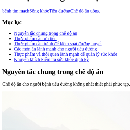
bệnh tim mạch
Sống khỏe
Tiểu đường
Chế độ ăn uống
Mục lục
Nguyên tắc chung trong chế độ ăn
Thực phẩm cần ưu tiên
Thực phẩm cần tránh để kiểm soát đường huyết
Các món ăn lành mạnh cho người tiểu đường
Thực phẩm và thói quen lành mạnh để quản lý sức khỏe
Khuyến khích kiểm tra sức khỏe định kỳ
Nguyên tắc chung trong chế độ ăn
Chế độ ăn cho người bệnh tiểu đường không nhất thiết phải phức tạp