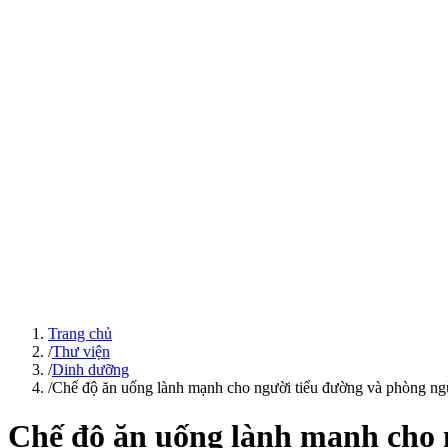
Trang chủ
/
Thư viện
/
Dinh dưỡng
/
Chế độ ăn uống lành mạnh cho người tiểu đường và phòng ng
Chế độ ăn uống lành mạnh cho 