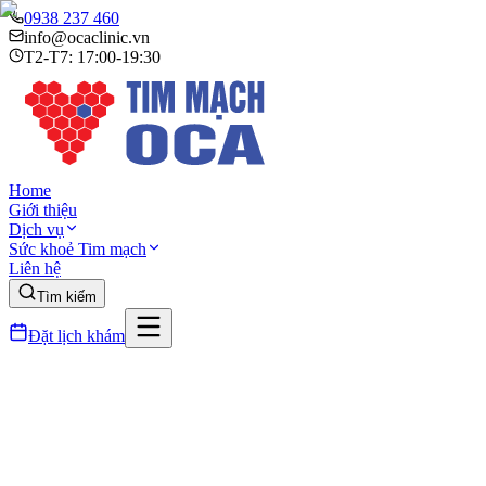
0938 237 460
info@ocaclinic.vn
T2-T7: 17:00-19:30
Home
Giới thiệu
Dịch vụ
Sức khoẻ Tim mạch
Liên hệ
Tìm kiếm
Đặt lịch khám