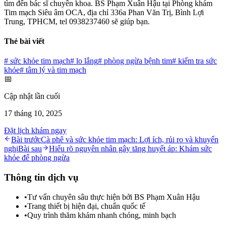
tìm đến bác sĩ chuyên khoa. BS Phạm Xuân Hậu tại Phòng khám
Tim mạch Siêu âm OCA, địa chỉ 336a Phan Văn Trị, Bình Lợi
Trung, TPHCM, tel 0938237460 sẽ giúp bạn.
Thẻ bài viết
#
sức khỏe tim mạch
#
lo lắng
#
phòng ngừa bệnh tim
#
kiểm tra sức
khỏe
#
tâm lý và tim mạch
📅
Cập nhật lần cuối
17 tháng 10, 2025
Đặt lịch khám ngay
Bài trước
Cà phê và sức khỏe tim mạch: Lợi ích, rủi ro và khuyến
nghị
Bài sau
Hiểu rõ nguyên nhân gây tăng huyết áp: Khám sức
khỏe để phòng ngừa
Thông tin dịch vụ
•
Tư vấn chuyên sâu thực hiện bởi BS Phạm Xuân Hậu
•
Trang thiết bị hiện đại, chuẩn quốc tế
•
Quy trình thăm khám nhanh chóng, minh bạch