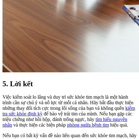
5. Lời kết
Việc kiểm soát lo lắng và duy trì sức khỏe tim mạch là một hành
trình cần sự chú ý và nỗ lực từ mỗi cá nhân. Hãy bắt đầu thực hiện
những thay đổi tích cực trong lối sống của bạn và không quên
kiểm
tra sức khỏe định kỳ
để bảo vệ trái tim của mình. Nếu bạn gặp các
triệu chứng như hồi hộp, đánh trống ngực, hãy
tìm hiểu nguyên
nhân
và thực hiện các biện pháp
phòng ngừa bệnh tim
hiệu quả.
Nếu bạn có bất kỳ vấn đề nào liên quan đến sức khỏe tim mạch, hãy