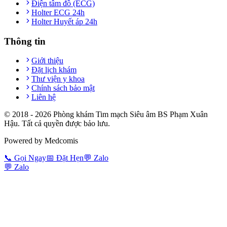
Điện tâm đồ (ECG)
Holter ECG 24h
Holter Huyết áp 24h
Thông tin
Giới thiệu
Đặt lịch khám
Thư viện y khoa
Chính sách bảo mật
Liên hệ
© 2018 -
2026
Phòng khám Tim mạch Siêu âm BS Phạm Xuân
Hậu. Tất cả quyền được bảo lưu.
Powered by Medcomis
📞
Gọi Ngay
📅
Đặt Hẹn
💬
Zalo
💬
Zalo