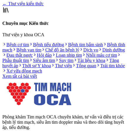
← Thư viện kiến thức
Chuyên mục Kiến thức
Thư viện y khoa OCA
Bệnh cơ tim
Bệnh tiểu đường
Bệnh tim bẩm sinh
Bệnh tĩnh
mạch
Bệnh van tim
Chế độ ăn bệnh lý
Dịch vụ
Dinh dưỡng
Đau thắt ngực
Hỏi đáp
Loạn nhịp tim
Nhồi máu cơ tim
Phẫu thuật tim
Siêu âm tim
Suy tim
Tài liệu y khoa
Tăng
huyết áp
Thời sự Y khoa
Thư viện
Tổng quan
Trái tim khỏe
Xơ vữa động mạch
Xem tất cả bài viết
Phòng khám Tim mạch OCA chuyên khám, tư vấn và điều trị các
bệnh lý tim mạch, siêu âm tim doppler màu và theo dõi tăng huyết
áp, tiểu đường.