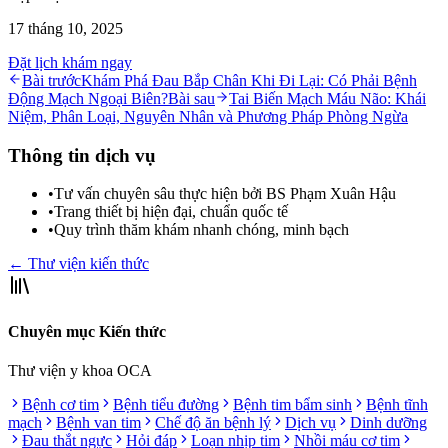
17 tháng 10, 2025
Đặt lịch khám ngay
Bài trước
Khám Phá Đau Bắp Chân Khi Đi Lại: Có Phải Bệnh
Động Mạch Ngoại Biên?
Bài sau
Tai Biến Mạch Máu Não: Khái
Niệm, Phân Loại, Nguyên Nhân và Phương Pháp Phòng Ngừa
Thông tin dịch vụ
•
Tư vấn chuyên sâu thực hiện bởi BS Phạm Xuân Hậu
•
Trang thiết bị hiện đại, chuẩn quốc tế
•
Quy trình thăm khám nhanh chóng, minh bạch
← Thư viện kiến thức
Chuyên mục Kiến thức
Thư viện y khoa OCA
Bệnh cơ tim
Bệnh tiểu đường
Bệnh tim bẩm sinh
Bệnh tĩnh
mạch
Bệnh van tim
Chế độ ăn bệnh lý
Dịch vụ
Dinh dưỡng
Đau thắt ngực
Hỏi đáp
Loạn nhịp tim
Nhồi máu cơ tim