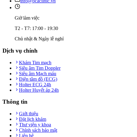
info@ocaclinic.vn
Giờ làm việc
T2 - T7: 17:00 - 19:30
Chủ nhật & Ngày lễ nghỉ
Dịch vụ chính
Khám Tim mạch
Siêu âm Tim Doppler
Siêu âm Mạch máu
Điện tâm đồ (ECG)
Holter ECG 24h
Holter Huyết áp 24h
Thông tin
Giới thiệu
Đặt lịch khám
Thư viện y khoa
Chính sách bảo mật
Liên hệ