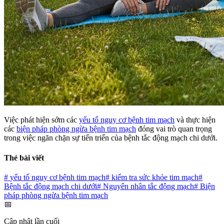
Việc phát hiện sớm các
yếu tố nguy cơ bệnh tim mạch
và thực hiện
các
biện pháp phòng ngừa bệnh tim mạch
đóng vai trò quan trọng
trong việc ngăn chặn sự tiến triển của bệnh tắc động mạch chi dưới.
Thẻ bài viết
#
yếu tố nguy cơ bệnh tim mạch
#
kiểm tra sức khỏe tim mạch
#
Bệnh tắc động mạch chi dưới
#
Nguyên nhân tắc động mạch
#
Biện
pháp phòng ngừa bệnh tim mạch
📅
Cập nhật lần cuối