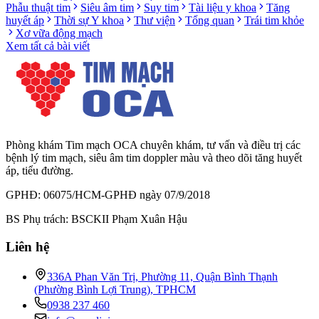
Phẫu thuật tim
Siêu âm tim
Suy tim
Tài liệu y khoa
Tăng
huyết áp
Thời sự Y khoa
Thư viện
Tổng quan
Trái tim khỏe
Xơ vữa động mạch
Xem tất cả bài viết
Phòng khám Tim mạch OCA chuyên khám, tư vấn và điều trị các
bệnh lý tim mạch, siêu âm tim doppler màu và theo dõi tăng huyết
áp, tiểu đường.
GPHĐ: 06075/HCM-GPHĐ ngày 07/9/2018
BS Phụ trách: BSCKII Phạm Xuân Hậu
Liên hệ
336A Phan Văn Trị, Phường 11, Quận Bình Thạnh
(Phường Bình Lợi Trung), TPHCM
0938 237 460