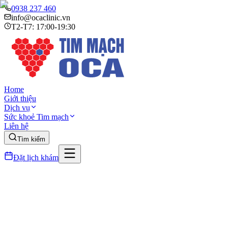
0938 237 460
info@ocaclinic.vn
T2-T7: 17:00-19:30
Home
Giới thiệu
Dịch vụ
Sức khoẻ Tim mạch
Liên hệ
Tìm kiếm
Đặt lịch khám