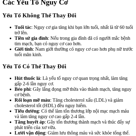
Các Yếu Tố Nguy Cơ
Yếu Tố Không Thể Thay Đổi
Tuổi tác
: Nguy cơ gia tăng khi bạn lớn tuổi, nhất là từ 60 tuổi
trở lên.
Tiền sử gia đình
: Nếu trong gia đình đã có người mắc bệnh
tim mạch, bạn có nguy cơ cao hơn.
Giới tính
: Nam giới thường có nguy cơ cao hơn phụ nữ trước
tuổi mãn kinh.
Yếu Tố Có Thể Thay Đổi
Hút thuốc lá
: Là yếu tố nguy cơ quan trọng nhất, làm tăng
gấp 2-6 lần nguy cơ.
Béo phì
: Gây lắng đọng mỡ thừa vào thành mạch, tăng nguy
cơ bệnh.
Rối loạn mỡ máu
: Tăng cholesterol xấu (LDL) và giảm
cholesterol tốt (HDL) đều nguy hiểm.
Tiểu đường
: Có thể làm tổn thương lớp nội mạc mạch máu
và làm tăng nguy cơ cao gấp 2-4 lần.
Tăng huyết áp
: Gây tổn thương thành mạch và thúc đẩy sự
phát triển của xơ vữa.
Lười vận động
: Giảm lưu thông máu và sức khỏe tổng thể.