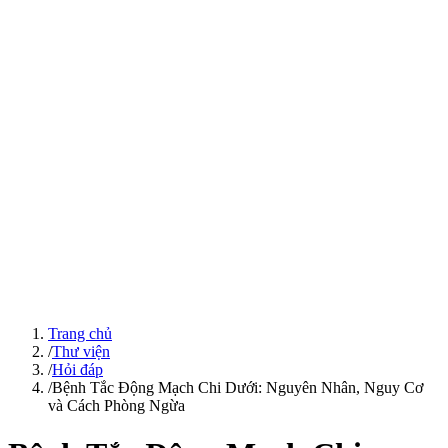
Trang chủ
/
Thư viện
/
Hỏi đáp
/
Bệnh Tắc Động Mạch Chi Dưới: Nguyên Nhân, Nguy Cơ
và Cách Phòng Ngừa