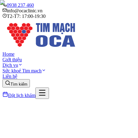
0938 237 460
info@ocaclinic.vn
T2-T7: 17:00-19:30
Home
Giới thiệu
Dịch vụ
Sức khoẻ Tim mạch
Liên hệ
Tìm kiếm
Đặt lịch khám