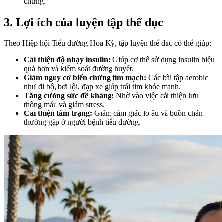
chứng.
3. Lợi ích của luyện tập thể dục
Theo Hiệp hội Tiểu đường Hoa Kỳ, tập luyện thể dục có thể giúp:
Cải thiện độ nhạy insulin:
Giúp cơ thể sử dụng insulin hiệu
quả hơn và kiểm soát đường huyết.
Giảm nguy cơ biến chứng tim mạch:
Các bài tập aerobic
như đi bộ, bơi lội, đạp xe giúp trái tim khỏe mạnh.
Tăng cường sức đề kháng:
Nhờ vào việc cải thiện lưu
thông máu và giảm stress.
Cải thiện tâm trạng:
Giảm cảm giác lo âu và buồn chán
thường gặp ở người bệnh tiểu đường.