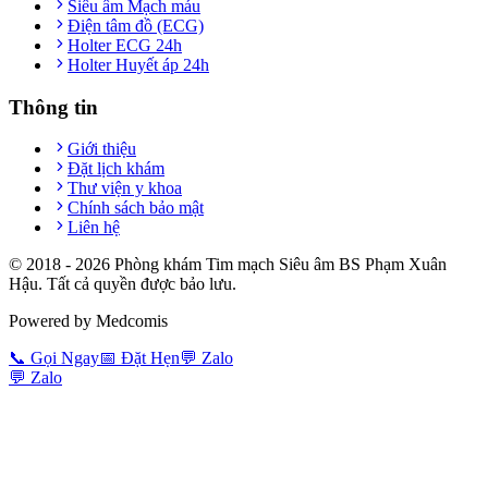
Siêu âm Mạch máu
Điện tâm đồ (ECG)
Holter ECG 24h
Holter Huyết áp 24h
Thông tin
Giới thiệu
Đặt lịch khám
Thư viện y khoa
Chính sách bảo mật
Liên hệ
© 2018 -
2026
Phòng khám Tim mạch Siêu âm BS Phạm Xuân
Hậu. Tất cả quyền được bảo lưu.
Powered by Medcomis
📞
Gọi Ngay
📅
Đặt Hẹn
💬
Zalo
💬
Zalo