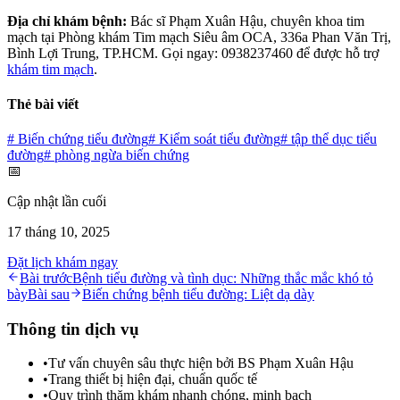
Địa chỉ khám bệnh:
Bác sĩ Phạm Xuân Hậu, chuyên khoa tim
mạch tại Phòng khám Tim mạch Siêu âm OCA, 336a Phan Văn Trị,
Bình Lợi Trung, TP.HCM. Gọi ngay: 0938237460 để được hỗ trợ
khám tim mạch
.
Thẻ bài viết
#
Biến chứng tiểu đường
#
Kiểm soát tiểu đường
#
tập thể dục tiểu
đường
#
phòng ngừa biến chứng
📅
Cập nhật lần cuối
17 tháng 10, 2025
Đặt lịch khám ngay
Bài trước
Bệnh tiểu đường và tình dục: Những thắc mắc khó tỏ
bày
Bài sau
Biến chứng bệnh tiểu đường: Liệt dạ dày
Thông tin dịch vụ
•
Tư vấn chuyên sâu thực hiện bởi BS Phạm Xuân Hậu
•
Trang thiết bị hiện đại, chuẩn quốc tế
•
Quy trình thăm khám nhanh chóng, minh bạch