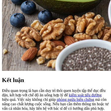
Kết luận
Điều quan trọng là bạn cần duy trì thói quen luyện tập thể dục đều
đặn, kết hợp với chế độ ăn uống hợp lý để
kiểm soát tiểu đường
hiệu quả. Việc này không chỉ giúp
phòng ngừa biến chứng
mà còn
nâng cao chất lượng cuộc sống. Nếu bạn cần thêm thông tin hoặc tư
vấn cá nhân hóa, hãy liên hệ với bác sĩ để có hướng dẫn phù hợp.