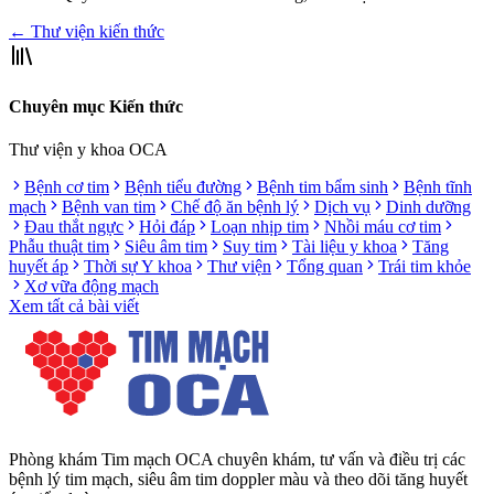
← Thư viện kiến thức
Chuyên mục Kiến thức
Thư viện y khoa OCA
Bệnh cơ tim
Bệnh tiểu đường
Bệnh tim bẩm sinh
Bệnh tĩnh
mạch
Bệnh van tim
Chế độ ăn bệnh lý
Dịch vụ
Dinh dưỡng
Đau thắt ngực
Hỏi đáp
Loạn nhịp tim
Nhồi máu cơ tim
Phẫu thuật tim
Siêu âm tim
Suy tim
Tài liệu y khoa
Tăng
huyết áp
Thời sự Y khoa
Thư viện
Tổng quan
Trái tim khỏe
Xơ vữa động mạch
Xem tất cả bài viết
Phòng khám Tim mạch OCA chuyên khám, tư vấn và điều trị các
bệnh lý tim mạch, siêu âm tim doppler màu và theo dõi tăng huyết