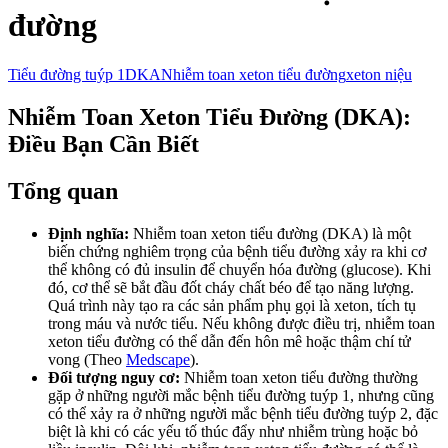
đường
Tiểu đường tuýp 1
DKA
Nhiễm toan xeton tiểu đường
xeton niệu
Nhiễm Toan Xeton Tiểu Đường (DKA):
Điều Bạn Cần Biết
Tổng quan
Định nghĩa:
Nhiễm toan xeton tiểu đường (DKA) là một
biến chứng nghiêm trọng của bệnh tiểu đường xảy ra khi cơ
thể không có đủ insulin để chuyển hóa đường (glucose). Khi
đó, cơ thể sẽ bắt đầu đốt cháy chất béo để tạo năng lượng.
Quá trình này tạo ra các sản phẩm phụ gọi là xeton, tích tụ
trong máu và nước tiểu. Nếu không được điều trị, nhiễm toan
xeton tiểu đường có thể dẫn đến hôn mê hoặc thậm chí tử
vong (Theo
Medscape
).
Đối tượng nguy cơ:
Nhiễm toan xeton tiểu đường thường
gặp ở những người mắc bệnh tiểu đường tuýp 1, nhưng cũng
có thể xảy ra ở những người mắc bệnh tiểu đường tuýp 2, đặc
biệt là khi có các yếu tố thúc đẩy như nhiễm trùng hoặc bỏ