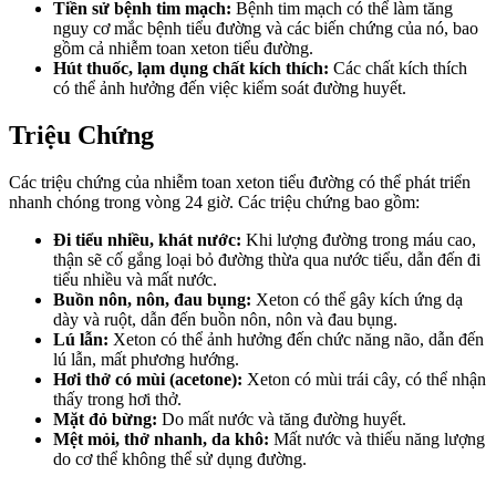
Tiền sử bệnh tim mạch:
Bệnh tim mạch có thể làm tăng
nguy cơ mắc bệnh tiểu đường và các biến chứng của nó, bao
gồm cả nhiễm toan xeton tiểu đường.
Hút thuốc, lạm dụng chất kích thích:
Các chất kích thích
có thể ảnh hưởng đến việc kiểm soát đường huyết.
Triệu Chứng
Các triệu chứng của nhiễm toan xeton tiểu đường có thể phát triển
nhanh chóng trong vòng 24 giờ. Các triệu chứng bao gồm:
Đi tiểu nhiều, khát nước:
Khi lượng đường trong máu cao,
thận sẽ cố gắng loại bỏ đường thừa qua nước tiểu, dẫn đến đi
tiểu nhiều và mất nước.
Buồn nôn, nôn, đau bụng:
Xeton có thể gây kích ứng dạ
dày và ruột, dẫn đến buồn nôn, nôn và đau bụng.
Lú lẫn:
Xeton có thể ảnh hưởng đến chức năng não, dẫn đến
lú lẫn, mất phương hướng.
Hơi thở có mùi (acetone):
Xeton có mùi trái cây, có thể nhận
thấy trong hơi thở.
Mặt đỏ bừng:
Do mất nước và tăng đường huyết.
Mệt mỏi, thở nhanh, da khô:
Mất nước và thiếu năng lượng
do cơ thể không thể sử dụng đường.