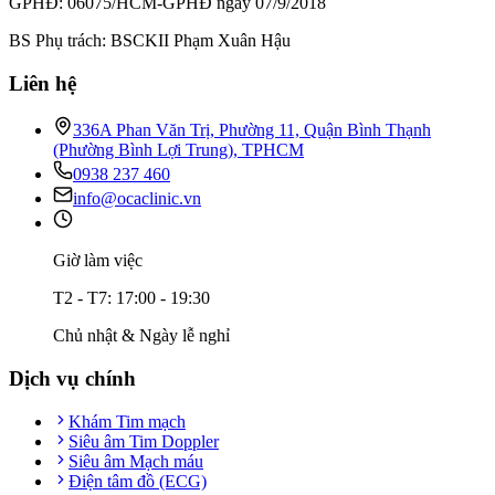
GPHĐ: 06075/HCM-GPHĐ ngày 07/9/2018
BS Phụ trách: BSCKII Phạm Xuân Hậu
Liên hệ
336A Phan Văn Trị, Phường 11, Quận Bình Thạnh
(Phường Bình Lợi Trung), TPHCM
0938 237 460
info@ocaclinic.vn
Giờ làm việc
T2 - T7: 17:00 - 19:30
Chủ nhật & Ngày lễ nghỉ
Dịch vụ chính
Khám Tim mạch
Siêu âm Tim Doppler
Siêu âm Mạch máu
Điện tâm đồ (ECG)