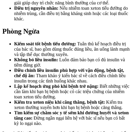
giải giúp duy trì chức năng bình thường của cơ thể.
Điều trị nguyên nhân:
Nếu nhiễm toan xeton tiểu đường do
nhiễm trùng, cần điều trị bằng kháng sinh hoặc các loại thuốc
khác.
Phòng Ngừa
Kiểm soát tốt bệnh tiểu đường:
Tuân thủ kế hoạch điều trị
của bác sĩ, bao gồm dùng thuốc đúng liều, ăn uống lành mạnh
và tập thể dục thường xuyên.
Không bỏ liều insulin:
Luôn đảm bảo bạn có đủ insulin và
tiêm đúng giờ.
Điều chỉnh liều insulin phù hợp với vận động, bệnh tật,
chế độ ăn:
Tham khảo ý kiến bác sĩ về cách điều chỉnh liều
insulin trong các tình huống khác nhau.
Lập kế hoạch ứng phó khi bệnh trở nặng:
Biết những việc
cần làm khi bạn bị bệnh hoặc có các triệu chứng của nhiễm
toan xeton tiểu đường.
Kiểm tra xeton niệu khi căng thẳng, bệnh tật:
Kiểm tra
xeton thường xuyên hơn khi bạn bị bệnh hoặc căng thẳng.
Tìm kiếm sự chăm sóc y tế sớm khi đường huyết và xeton
tăng cao:
Đừng ngần ngại liên hệ với bác sĩ nếu bạn có bất
kỳ lo ngại nào.