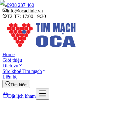
0938 237 460
info@ocaclinic.vn
T2-T7: 17:00-19:30
Home
Giới thiệu
Dịch vụ
Sức khoẻ Tim mạch
Liên hệ
Tìm kiếm
Đặt lịch khám