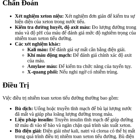
Chẩn Đoán
Xét nghiệm xeton niệu:
Xét nghiệm đơn giản để kiểm tra sự
hiện diện của xeton trong nước tiểu.
Kiểm tra đường huyết, độ axit máu:
Đo lượng đường trong
máu và độ pH của máu để đánh giá mức độ nghiêm trọng của
nhiễm toan xeton tiểu đường.
Các xét nghiệm khác:
Kali máu:
Để đánh giá sự mất cân bằng điện giải.
Khí máu động mạch:
Để đánh giá chính xác độ axit
của máu.
Amylase máu:
Để kiểm tra chức năng của tuyến tụy.
X-quang phổi:
Nếu nghi ngờ có nhiễm trùng.
Điều Trị
Việc điều trị nhiễm toan xeton tiểu đường thường bao gồm:
Bù dịch:
Uống hoặc truyền tĩnh mạch để bù lại lượng nước
đã mất và giúp pha loãng lượng đường trong máu.
Liệu pháp insulin:
Truyền insulin tĩnh mạch để giúp đường
từ máu đi vào tế bào và ngăn chặn quá trình sản xuất xeton.
Bù điện giải:
Điện giải như kali, natri và clorua có thể bị mất
trong quá trình điều trị nhiễm toan xeton tiểu đường. Bù điện