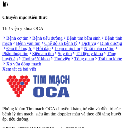
Chuyên mục Kiến thức
Thư viện y khoa OCA
Bệnh cơ tim
Bệnh tiểu đường
Bệnh tim bẩm sinh
Bệnh tĩnh
mạch
Bệnh van tim
Chế độ ăn bệnh lý
Dịch vụ
Dinh dưỡng
Đau thắt ngực
Hỏi đáp
Loạn nhịp tim
Nhồi máu cơ tim
Phẫu thuật tim
Siêu âm tim
Suy tim
Tài liệu y khoa
Tăng
huyết áp
Thời sự Y khoa
Thư viện
Tổng quan
Trái tim khỏe
Xơ vữa động mạch
Xem tất cả bài viết
Phòng khám Tim mạch OCA chuyên khám, tư vấn và điều trị các
bệnh lý tim mạch, siêu âm tim doppler màu và theo dõi tăng huyết
áp, tiểu đường.