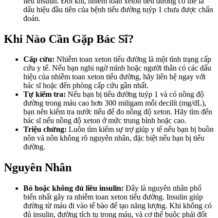
liều insulin. Đôi khi, nhiễm toan xeton tiểu đường có thể là
dấu hiệu đầu tiên của bệnh tiểu đường tuýp 1 chưa được chẩn
đoán.
Khi Nào Cần Gặp Bác Sĩ?
Cấp cứu:
Nhiễm toan xeton tiểu đường là một tình trạng cấp
cứu y tế. Nếu bạn nghi ngờ mình hoặc người thân có các dấu
hiệu của nhiễm toan xeton tiểu đường, hãy liên hệ ngay với
bác sĩ hoặc đến phòng cấp cứu gần nhất.
Tự kiểm tra:
Nếu bạn bị tiểu đường tuýp 1 và có nồng độ
đường trong máu cao hơn 300 miligam mỗi decilít (mg/dL),
bạn nên kiểm tra nước tiểu để đo nồng độ xeton. Hãy tìm đến
bác sĩ nếu nồng độ xeton ở mức trung bình hoặc cao.
Triệu chứng:
Luôn tìm kiếm sự trợ giúp y tế nếu bạn bị buồn
nôn và nôn không rõ nguyên nhân, đặc biệt nếu bạn bị tiểu
đường.
Nguyên Nhân
Bỏ hoặc không đủ liều insulin:
Đây là nguyên nhân phổ
biến nhất gây ra nhiễm toan xeton tiểu đường. Insulin giúp
đường từ máu đi vào tế bào để tạo năng lượng. Khi không có
đủ insulin, đường tích tụ trong máu, và cơ thể buộc phải đốt