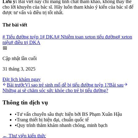
Lưu ý:
Bài viết này chỉ mang tính chất tham khảo, không thay thế
cho lời khuyên của bác sĩ. Hãy luôn tham khảo ý kiến của bác sĩ để
được tư vấn và điều trị tốt nhất.
Thẻ bài viết
#
Tiểu đường tuýp 1
#
DKA
#
Nhiễm toan xeton tiểu đường
#
xeton
niệu
#
điều trị DKA
📅
Cập nhật lần cuối
31 tháng 3, 2025
Đặt lịch khám ngay
Bài trước
Vì sao trẻ sinh mổ dễ bị tiểu đường tuýp 1?
Bài sau
Những ai sẽ chăm sóc sức khỏe cho trẻ bị tiểu đường?
Thông tin dịch vụ
•
Tư vấn chuyên sâu thực hiện bởi BS Phạm Xuân Hậu
•
Trang thiết bị hiện đại, chuẩn quốc tế
•
Quy trình thăm khám nhanh chóng, minh bạch
← Thư viện kiến thức