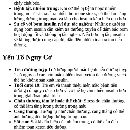
cháy chất béo.
Bệnh tật, nhiễm trùng:
Khi cơ thể bị bệnh hoặc nhiễm
trùng, nó sẽ sản xuất ra nhiều hormone stress, có thể làm tăng
lượng đường trong máu và làm cho insulin kém hiệu quả hơn.
Sự cố với bơm insulin (ví dụ: tắc nghẽn):
Những người sử
dụng bơm insulin cần kiểm tra thường xuyên để đảm bảo bơm
hoạt động tốt và không bị tắc nghẽn. Nếu bơm bị tắc, insulin
sẽ không được cung cấp đủ, dẫn đến nhiễm toan xeton tiểu
đường.
Yếu Tố Nguy Cơ
Tiểu đường tuýp 1:
Những người mắc bệnh tiểu đường tuýp
1 có nguy cơ cao hơn mắc nhiễm toan xeton tiểu đường vì cơ
thể họ không sản xuất insulin.
Tuổi dưới 19:
Trẻ em và thanh thiếu niên mắc bệnh tiểu
đường có nguy cơ cao hơn vì cơ thể họ cần nhiều insulin hơn
trong giai đoạn phát triển.
Chấn thương tâm lý hoặc thể chất:
Stress do chấn thương
có thể làm tăng lượng đường trong máu.
Căng thẳng:
Tương tự như chấn thương, căng thẳng có thể
ảnh hưởng đến lượng đường trong máu.
Sốt cao:
Sốt là dấu hiệu của nhiễm trùng, có thể dẫn đến
nhiễm toan xeton tiểu đường.