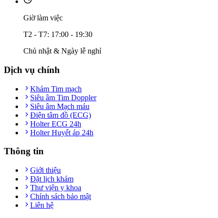
Giờ làm việc
T2 - T7: 17:00 - 19:30
Chủ nhật & Ngày lễ nghỉ
Dịch vụ chính
Khám Tim mạch
Siêu âm Tim Doppler
Siêu âm Mạch máu
Điện tâm đồ (ECG)
Holter ECG 24h
Holter Huyết áp 24h
Thông tin
Giới thiệu
Đặt lịch khám
Thư viện y khoa
Chính sách bảo mật
Liên hệ