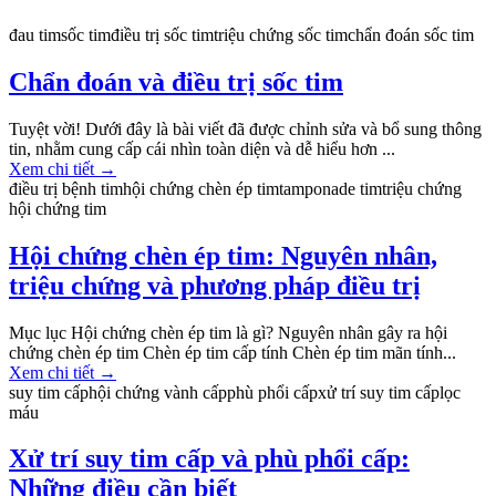
đau tim
sốc tim
điều trị sốc tim
triệu chứng sốc tim
chẩn đoán sốc tim
Chẩn đoán và điều trị sốc tim
Tuyệt vời! Dưới đây là bài viết đã được chỉnh sửa và bổ sung thông
tin, nhằm cung cấp cái nhìn toàn diện và dễ hiểu hơn ...
Xem chi tiết
→
điều trị bệnh tim
hội chứng chèn ép tim
tamponade tim
triệu chứng
hội chứng tim
Hội chứng chèn ép tim: Nguyên nhân,
triệu chứng và phương pháp điều trị
Mục lục Hội chứng chèn ép tim là gì? Nguyên nhân gây ra hội
chứng chèn ép tim Chèn ép tim cấp tính Chèn ép tim mãn tính...
Xem chi tiết
→
suy tim cấp
hội chứng vành cấp
phù phổi cấp
xử trí suy tim cấp
lọc
máu
Xử trí suy tim cấp và phù phổi cấp:
Những điều cần biết