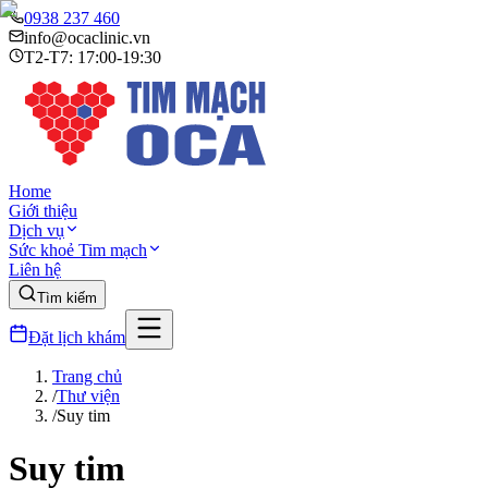
0938 237 460
info@ocaclinic.vn
T2-T7: 17:00-19:30
Home
Giới thiệu
Dịch vụ
Sức khoẻ Tim mạch
Liên hệ
Tìm kiếm
Đặt lịch khám
Trang chủ
/
Thư viện
/
Suy tim
Suy tim