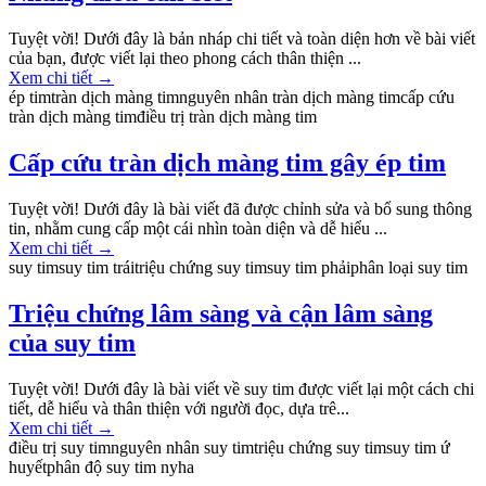
Tuyệt vời! Dưới đây là bản nháp chi tiết và toàn diện hơn về bài viết
của bạn, được viết lại theo phong cách thân thiện ...
Xem chi tiết
→
ép tim
tràn dịch màng tim
nguyên nhân tràn dịch màng tim
cấp cứu
tràn dịch màng tim
điều trị tràn dịch màng tim
Cấp cứu tràn dịch màng tim gây ép tim
Tuyệt vời! Dưới đây là bài viết đã được chỉnh sửa và bổ sung thông
tin, nhằm cung cấp một cái nhìn toàn diện và dễ hiểu ...
Xem chi tiết
→
suy tim
suy tim trái
triệu chứng suy tim
suy tim phải
phân loại suy tim
Triệu chứng lâm sàng và cận lâm sàng
của suy tim
Tuyệt vời! Dưới đây là bài viết về suy tim được viết lại một cách chi
tiết, dễ hiểu và thân thiện với người đọc, dựa trê...
Xem chi tiết
→
điều trị suy tim
nguyên nhân suy tim
triệu chứng suy tim
suy tim ứ
huyết
phân độ suy tim nyha