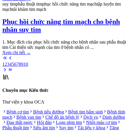
suy tim
phẫu thuật tim
phục hồi chức năng tim mạch
tập luyện tim
mạch
tái khám tim mạch
Phục hồi chức năng tim mạch cho bệnh
nhân suy tim
1. Mục đích của phục hồi chức năng cho bệnh nhân sau phẫu thuật
tim Cải thiện sức mạnh của tim ở bệnh nhân có ...
Xem chi tiết
→
1
2
3
4
5
6
7
8
9
10
Chuyên mục Kiến thức
Thư viện y khoa OCA
Bệnh cơ tim
Bệnh tiểu đường
Bệnh tim bẩm sinh
Bệnh tĩnh
mạch
Bệnh van tim
Chế độ ăn bệnh lý
Dịch vụ
Dinh dưỡng
Đau thắt ngực
Hỏi đáp
Loạn nhịp tim
Nhồi máu cơ tim
Phẫu thuật tim
Siêu âm tim
Suy tim
Tài liệu y khoa
Tăng