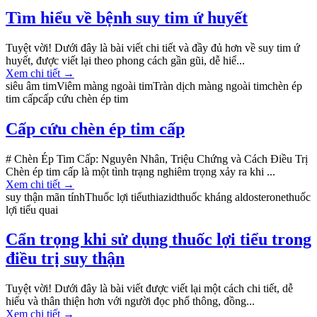
Tìm hiểu về bệnh suy tim ứ huyết
Tuyệt vời! Dưới đây là bài viết chi tiết và đầy đủ hơn về suy tim ứ
huyết, được viết lại theo phong cách gần gũi, dễ hiể...
Xem chi tiết
→
siêu âm tim
Viêm màng ngoài tim
Tràn dịch màng ngoài tim
chèn ép
tim cấp
cấp cứu chèn ép tim
Cấp cứu chèn ép tim cấp
# Chèn Ép Tim Cấp: Nguyên Nhân, Triệu Chứng và Cách Điều Trị
Chèn ép tim cấp là một tình trạng nghiêm trọng xảy ra khi ...
Xem chi tiết
→
suy thận mãn tính
Thuốc lợi tiểu
thiazid
thuốc kháng aldosterone
thuốc
lợi tiểu quai
Cẩn trọng khi sử dụng thuốc lợi tiểu trong
điều trị suy thận
Tuyệt vời! Dưới đây là bài viết được viết lại một cách chi tiết, dễ
hiểu và thân thiện hơn với người đọc phổ thông, đồng...
Xem chi tiết
→