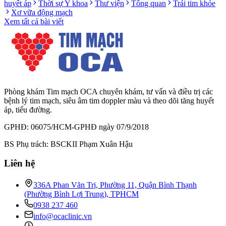
huyết áp
Thời sự Y khoa
Thư viện
Tổng quan
Trái tim khỏe
Xơ vữa động mạch
Xem tất cả bài viết
Phòng khám Tim mạch OCA chuyên khám, tư vấn và điều trị các
bệnh lý tim mạch, siêu âm tim doppler màu và theo dõi tăng huyết
áp, tiểu đường.
GPHĐ: 06075/HCM-GPHĐ ngày 07/9/2018
BS Phụ trách: BSCKII Phạm Xuân Hậu
Liên hệ
336A Phan Văn Trị, Phường 11, Quận Bình Thạnh
(Phường Bình Lợi Trung), TPHCM
0938 237 460
info@ocaclinic.vn