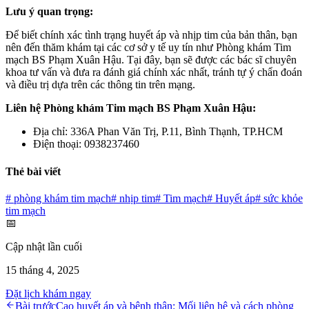
Lưu ý quan trọng:
Để biết chính xác tình trạng huyết áp và nhịp tim của bản thân, bạn
nên đến thăm khám tại các cơ sở y tế uy tín như Phòng khám Tim
mạch BS Phạm Xuân Hậu. Tại đây, bạn sẽ được các bác sĩ chuyên
khoa tư vấn và đưa ra đánh giá chính xác nhất, tránh tự ý chẩn đoán
và điều trị dựa trên các thông tin trên mạng.
Liên hệ Phòng khám Tim mạch BS Phạm Xuân Hậu:
Địa chỉ: 336A Phan Văn Trị, P.11, Bình Thạnh, TP.HCM
Điện thoại: 0938237460
Thẻ bài viết
#
phòng khám tim mạch
#
nhịp tim
#
Tim mạch
#
Huyết áp
#
sức khỏe
tim mạch
📅
Cập nhật lần cuối
15 tháng 4, 2025
Đặt lịch khám ngay
Bài trước
Cao huyết áp và bệnh thận: Mối liên hệ và cách phòng