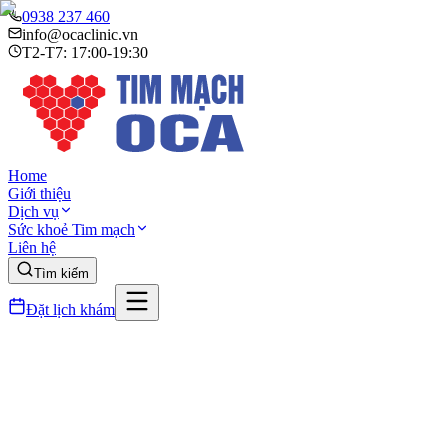
0938 237 460
info@ocaclinic.vn
T2-T7: 17:00-19:30
Home
Giới thiệu
Dịch vụ
Sức khoẻ Tim mạch
Liên hệ
Tìm kiếm
Đặt lịch khám