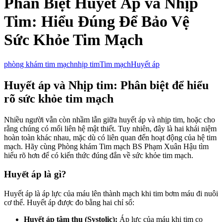
Phân Biệt Huyết Áp và Nhịp
Tim: Hiểu Đúng Để Bảo Vệ
Sức Khỏe Tim Mạch
phòng khám tim mạch
nhịp tim
Tim mạch
Huyết áp
Huyết áp và Nhịp tim: Phân biệt để hiểu
rõ sức khỏe tim mạch
Nhiều người vẫn còn nhầm lẫn giữa huyết áp và nhịp tim, hoặc cho
rằng chúng có mối liên hệ mật thiết. Tuy nhiên, đây là hai khái niệm
hoàn toàn khác nhau, mặc dù có liên quan đến hoạt động của hệ tim
mạch. Hãy cùng Phòng khám Tim mạch BS Phạm Xuân Hậu tìm
hiểu rõ hơn để có kiến thức đúng đắn về sức khỏe tim mạch.
Huyết áp là gì?
Huyết áp là áp lực của máu lên thành mạch khi tim bơm máu đi nuôi
cơ thể. Huyết áp được đo bằng hai chỉ số:
Huyết áp tâm thu (Systolic):
Áp lực của máu khi tim co