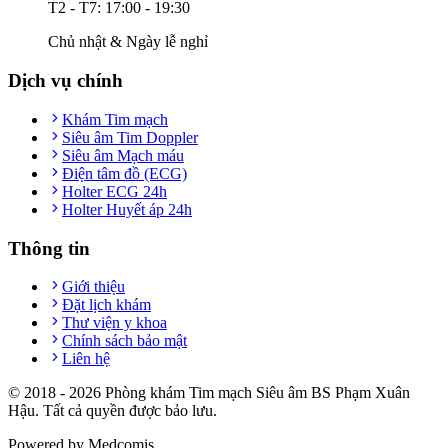
T2 - T7: 17:00 - 19:30
Chủ nhật & Ngày lễ nghỉ
Dịch vụ chính
Khám Tim mạch
Siêu âm Tim Doppler
Siêu âm Mạch máu
Điện tâm đồ (ECG)
Holter ECG 24h
Holter Huyết áp 24h
Thông tin
Giới thiệu
Đặt lịch khám
Thư viện y khoa
Chính sách bảo mật
Liên hệ
© 2018 -
2026
Phòng khám Tim mạch Siêu âm BS Phạm Xuân
Hậu. Tất cả quyền được bảo lưu.
Powered by Medcomis