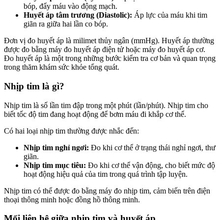
bóp, đẩy máu vào động mạch.
Huyết áp tâm trương (Diastolic):
Áp lực của máu khi tim
giãn ra giữa hai lần co bóp.
Đơn vị đo huyết áp là milimet thủy ngân (mmHg). Huyết áp thường
được đo bằng máy đo huyết áp điện tử hoặc máy đo huyết áp cơ.
Đo huyết áp là một trong những bước kiểm tra cơ bản và quan trọng
trong thăm khám sức khỏe tổng quát.
Nhịp tim là gì?
Nhịp tim là số lần tim đập trong một phút (lần/phút). Nhịp tim cho
biết tốc độ tim đang hoạt động để bơm máu đi khắp cơ thể.
Có hai loại nhịp tim thường được nhắc đến:
Nhịp tim nghỉ ngơi:
Đo khi cơ thể ở trạng thái nghỉ ngơi, thư
giãn.
Nhịp tim mục tiêu:
Đo khi cơ thể vận động, cho biết mức độ
hoạt động hiệu quả của tim trong quá trình tập luyện.
Nhịp tim có thể được đo bằng máy đo nhịp tim, cảm biến trên điện
thoại thông minh hoặc đồng hồ thông minh.
Mối liên hệ giữa nhịp tim và huyết áp