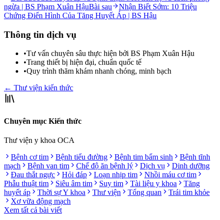
ngừa | BS Phạm Xuân Hậu
Bài sau
Nhận Biết Sớm: 10 Triệu
Chứng Điển Hình Của Tăng Huyết Áp | BS Hậu
Thông tin dịch vụ
•
Tư vấn chuyên sâu thực hiện bởi BS Phạm Xuân Hậu
•
Trang thiết bị hiện đại, chuẩn quốc tế
•
Quy trình thăm khám nhanh chóng, minh bạch
← Thư viện kiến thức
Chuyên mục Kiến thức
Thư viện y khoa OCA
Bệnh cơ tim
Bệnh tiểu đường
Bệnh tim bẩm sinh
Bệnh tĩnh
mạch
Bệnh van tim
Chế độ ăn bệnh lý
Dịch vụ
Dinh dưỡng
Đau thắt ngực
Hỏi đáp
Loạn nhịp tim
Nhồi máu cơ tim
Phẫu thuật tim
Siêu âm tim
Suy tim
Tài liệu y khoa
Tăng
huyết áp
Thời sự Y khoa
Thư viện
Tổng quan
Trái tim khỏe
Xơ vữa động mạch
Xem tất cả bài viết