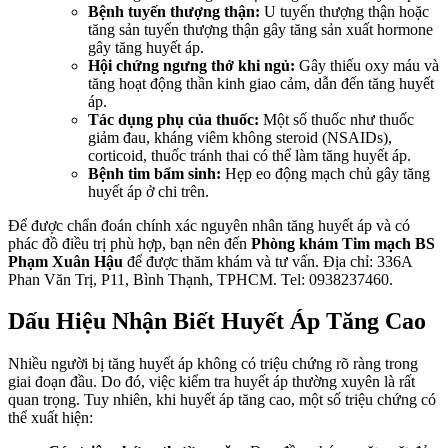
Bệnh tuyến thượng thận:
U tuyến thượng thận hoặc
tăng sản tuyến thượng thận gây tăng sản xuất hormone
gây tăng huyết áp.
Hội chứng ngưng thở khi ngủ:
Gây thiếu oxy máu và
tăng hoạt động thần kinh giao cảm, dẫn đến tăng huyết
áp.
Tác dụng phụ của thuốc:
Một số thuốc như thuốc
giảm đau, kháng viêm không steroid (NSAIDs),
corticoid, thuốc tránh thai có thể làm tăng huyết áp.
Bệnh tim bẩm sinh:
Hẹp eo động mạch chủ gây tăng
huyết áp ở chi trên.
Để được chẩn đoán chính xác nguyên nhân tăng huyết áp và có
phác đồ điều trị phù hợp, bạn nên đến
Phòng khám Tim mạch BS
Phạm Xuân Hậu
để được thăm khám và tư vấn. Địa chỉ: 336A
Phan Văn Trị, P11, Bình Thạnh, TPHCM. Tel: 0938237460.
Dấu Hiệu Nhận Biết Huyết Áp Tăng Cao
Nhiều người bị tăng huyết áp không có triệu chứng rõ ràng trong
giai đoạn đầu. Do đó, việc kiểm tra huyết áp thường xuyên là rất
quan trọng. Tuy nhiên, khi huyết áp tăng cao, một số triệu chứng có
thể xuất hiện: