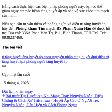
Bằng cách thực hiện các biện pháp phòng ngừa này, bạn có thể
giảm nguy cơ mắc bệnh tăng huyết áp và bảo vệ sức khỏe tim mạch
của mình.
Nếu bạn cần tư vấn thêm về phòng ngừa và điều trị tăng huyết áp,
hãy đến
Phòng khám Tim mạch BS Phạm Xuân Hậu
để được hỗ
trợ. Địa chỉ: 336A Phan Văn Trị, P11, Bình Thạnh, TPHCM. Tel:
0938237460.
Thẻ bài viết
#
tăng huyết áp
#
huyết áp cao
#
nguyên nhân tăng huyết áp
#
điều trị
tăng huyết áp
#
phòng ngừa tăng huyết áp
📅
Cập nhật lần cuối
15 tháng 4, 2025
Đặt lịch khám ngay
Bài trước
Tụt Huyết Áp Khi Mang Thai: Nguyên Nhân, Triệu
Chứng & Cách Xử Trí
Bài sau
Huyết Áp Cao Ở Người Trẻ:
Nguyên Nhân, Dấu Hiệu và Cách Phòng Ngừa