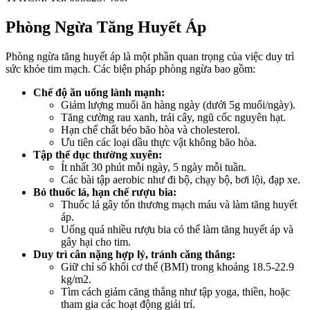
Phòng Ngừa Tăng Huyết Áp
Phòng ngừa tăng huyết áp là một phần quan trọng của việc duy trì
sức khỏe tim mạch. Các biện pháp phòng ngừa bao gồm:
Chế độ ăn uống lành mạnh:
Giảm lượng muối ăn hàng ngày (dưới 5g muối/ngày).
Tăng cường rau xanh, trái cây, ngũ cốc nguyên hạt.
Hạn chế chất béo bão hòa và cholesterol.
Ưu tiên các loại dầu thực vật không bão hòa.
Tập thể dục thường xuyên:
Ít nhất 30 phút mỗi ngày, 5 ngày mỗi tuần.
Các bài tập aerobic như đi bộ, chạy bộ, bơi lội, đạp xe.
Bỏ thuốc lá, hạn chế rượu bia:
Thuốc lá gây tổn thương mạch máu và làm tăng huyết
áp.
Uống quá nhiều rượu bia có thể làm tăng huyết áp và
gây hại cho tim.
Duy trì cân nặng hợp lý, tránh căng thẳng:
Giữ chỉ số khối cơ thể (BMI) trong khoảng 18.5-22.9
kg/m2.
Tìm cách giảm căng thẳng như tập yoga, thiền, hoặc
tham gia các hoạt động giải trí.