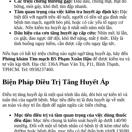
Các triệu chứng thường gặp:
Đau đầu, chóng mặt, mặt đỏ
bừng, mỏi gáy, khó thở, tim đập nhanh.
Tầm quan trọng của việc kiểm tra huyết áp định kỳ:
Đặc
biệt đối với người trên 40 tuổi, người có tiền sử gia đình mắc
bệnh tim mạch, người béo phì, hoặc có các yếu tố nguy cơ
khác. Nên kiểm tra huyết áp ít nhất mỗi năm một lần.
Dấu hiệu của cơn tăng huyết áp cấp cứu:
Nhìn mờ, lú lẫn,
co giật, đau ngực dữ dội, khó thở nặng, mất ý thức. Đây là
tình huống nguy hiểm, cần được cấp cứu ngay lập tức.
Nếu bạn có bất kỳ triệu chứng nào nghi ngờ tăng huyết áp, hãy đến
Phòng khám Tim mạch BS Phạm Xuân Hậu
để được kiểm tra và
tư vấn kịp thời. Địa chỉ: 336A Phan Văn Trị, P11, Bình Thạnh,
TPHCM. Tel: 0938237460.
Biện Pháp Điều Trị Tăng Huyết Áp
Điều trị tăng huyết áp là một quá trình lâu dài, đòi hỏi sự kiên trì và
tuân thủ của người bệnh. Mục tiêu điều trị là đưa huyết áp về mức
an toàn và duy trì ổn định để ngăn ngừa các biến chứng.
Mục tiêu điều trị và tầm quan trọng của việc dùng thuốc
đều đặn:
Mục tiêu chung là kiểm soát huyết áp dưới 140/90
mmHg. Đối với một số bệnh nhân có bệnh lý đi kèm như tiểu
đường hoặc bệnh thận, mục tiêu có thể thấp hơn (dưới 130/80