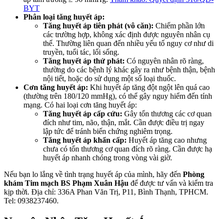
BYT
Phân loại tăng huyết áp:
Tăng huyết áp tiên phát (vô căn):
Chiếm phần lớn
các trường hợp, không xác định được nguyên nhân cụ
thể. Thường liên quan đến nhiều yếu tố nguy cơ như di
truyền, tuổi tác, lối sống.
Tăng huyết áp thứ phát:
Có nguyên nhân rõ ràng,
thường do các bệnh lý khác gây ra như bệnh thận, bệnh
nội tiết, hoặc do sử dụng một số loại thuốc.
Cơn tăng huyết áp:
Khi huyết áp tăng đột ngột lên quá cao
(thường trên 180/120 mmHg), có thể gây nguy hiểm đến tính
mạng. Có hai loại cơn tăng huyết áp:
Tăng huyết áp cấp cứu:
Gây tổn thương các cơ quan
đích như tim, não, thận, mắt. Cần được điều trị ngay
lập tức để tránh biến chứng nghiêm trọng.
Tăng huyết áp khẩn cấp:
Huyết áp tăng cao nhưng
chưa có tổn thương cơ quan đích rõ ràng. Cần được hạ
huyết áp nhanh chóng trong vòng vài giờ.
Nếu bạn lo lắng về tình trạng huyết áp của mình, hãy đến
Phòng
khám Tim mạch BS Phạm Xuân Hậu
để được tư vấn và kiểm tra
kịp thời. Địa chỉ: 336A Phan Văn Trị, P11, Bình Thạnh, TPHCM.
Tel: 0938237460.