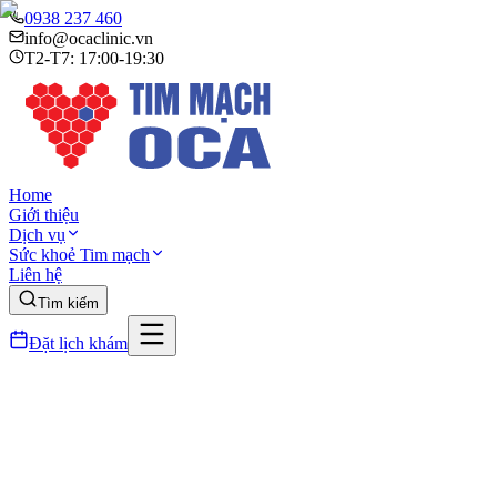
0938 237 460
info@ocaclinic.vn
T2-T7: 17:00-19:30
Home
Giới thiệu
Dịch vụ
Sức khoẻ Tim mạch
Liên hệ
Tìm kiếm
Đặt lịch khám