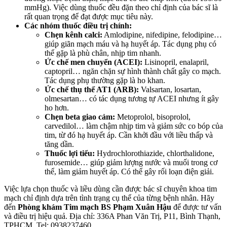
mmHg). Việc dùng thuốc đều đặn theo chỉ định của bác sĩ là
rất quan trọng để đạt được mục tiêu này.
Các nhóm thuốc điều trị chính:
Chẹn kênh calci:
Amlodipine, nifedipine, felodipine…
giúp giãn mạch máu và hạ huyết áp. Tác dụng phụ có
thể gặp là phù chân, nhịp tim nhanh.
Ức chế men chuyển (ACEI):
Lisinopril, enalapril,
captopril… ngăn chặn sự hình thành chất gây co mạch.
Tác dụng phụ thường gặp là ho khan.
Ức chế thụ thể AT1 (ARB):
Valsartan, losartan,
olmesartan… có tác dụng tương tự ACEI nhưng ít gây
ho hơn.
Chẹn beta giao cảm:
Metoprolol, bisoprolol,
carvedilol… làm chậm nhịp tim và giảm sức co bóp của
tim, từ đó hạ huyết áp. Cần khởi đầu với liều thấp và
tăng dần.
Thuốc lợi tiểu:
Hydrochlorothiazide, chlorthalidone,
furosemide… giúp giảm lượng nước và muối trong cơ
thể, làm giảm huyết áp. Có thể gây rối loạn điện giải.
Việc lựa chọn thuốc và liều dùng cần được bác sĩ chuyên khoa tim
mạch chỉ định dựa trên tình trạng cụ thể của từng bệnh nhân. Hãy
đến
Phòng khám Tim mạch BS Phạm Xuân Hậu
để được tư vấn
và điều trị hiệu quả. Địa chỉ: 336A Phan Văn Trị, P11, Bình Thạnh,
TPHCM. Tel: 0938237460.