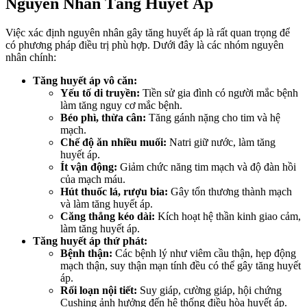
Nguyên Nhân Tăng Huyết Áp
Việc xác định nguyên nhân gây tăng huyết áp là rất quan trọng để
có phương pháp điều trị phù hợp. Dưới đây là các nhóm nguyên
nhân chính:
Tăng huyết áp vô căn:
Yếu tố di truyền:
Tiền sử gia đình có người mắc bệnh
làm tăng nguy cơ mắc bệnh.
Béo phì, thừa cân:
Tăng gánh nặng cho tim và hệ
mạch.
Chế độ ăn nhiều muối:
Natri giữ nước, làm tăng
huyết áp.
Ít vận động:
Giảm chức năng tim mạch và độ đàn hồi
của mạch máu.
Hút thuốc lá, rượu bia:
Gây tổn thương thành mạch
và làm tăng huyết áp.
Căng thẳng kéo dài:
Kích hoạt hệ thần kinh giao cảm,
làm tăng huyết áp.
Tăng huyết áp thứ phát:
Bệnh thận:
Các bệnh lý như viêm cầu thận, hẹp động
mạch thận, suy thận mạn tính đều có thể gây tăng huyết
áp.
Rối loạn nội tiết:
Suy giáp, cường giáp, hội chứng
Cushing ảnh hưởng đến hệ thống điều hòa huyết áp.