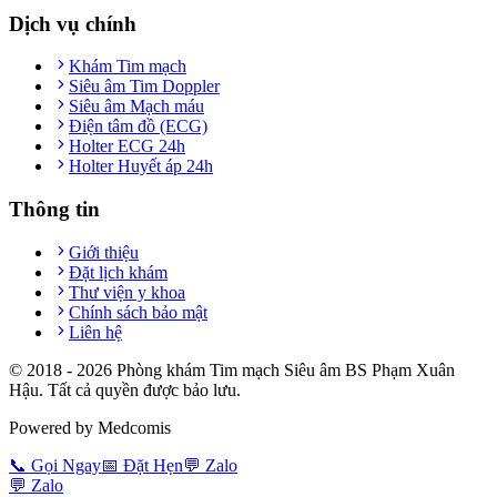
Dịch vụ chính
Khám Tim mạch
Siêu âm Tim Doppler
Siêu âm Mạch máu
Điện tâm đồ (ECG)
Holter ECG 24h
Holter Huyết áp 24h
Thông tin
Giới thiệu
Đặt lịch khám
Thư viện y khoa
Chính sách bảo mật
Liên hệ
© 2018 -
2026
Phòng khám Tim mạch Siêu âm BS Phạm Xuân
Hậu. Tất cả quyền được bảo lưu.
Powered by Medcomis
📞
Gọi Ngay
📅
Đặt Hẹn
💬
Zalo
💬
Zalo