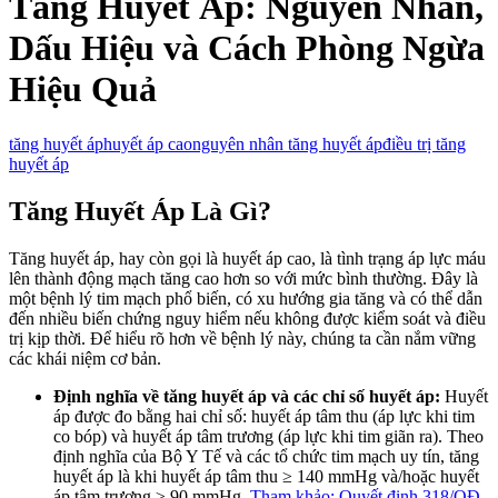
Tăng Huyết Áp: Nguyên Nhân,
Dấu Hiệu và Cách Phòng Ngừa
Hiệu Quả
tăng huyết áp
huyết áp cao
nguyên nhân tăng huyết áp
điều trị tăng
huyết áp
Tăng Huyết Áp Là Gì?
Tăng huyết áp, hay còn gọi là huyết áp cao, là tình trạng áp lực máu
lên thành động mạch tăng cao hơn so với mức bình thường. Đây là
một bệnh lý tim mạch phổ biến, có xu hướng gia tăng và có thể dẫn
đến nhiều biến chứng nguy hiểm nếu không được kiểm soát và điều
trị kịp thời. Để hiểu rõ hơn về bệnh lý này, chúng ta cần nắm vững
các khái niệm cơ bản.
Định nghĩa về tăng huyết áp và các chỉ số huyết áp:
Huyết
áp được đo bằng hai chỉ số: huyết áp tâm thu (áp lực khi tim
co bóp) và huyết áp tâm trương (áp lực khi tim giãn ra). Theo
định nghĩa của Bộ Y Tế và các tổ chức tim mạch uy tín, tăng
huyết áp là khi huyết áp tâm thu ≥ 140 mmHg và/hoặc huyết
áp tâm trương ≥ 90 mmHg.
Tham khảo: Quyết định 318/QĐ-