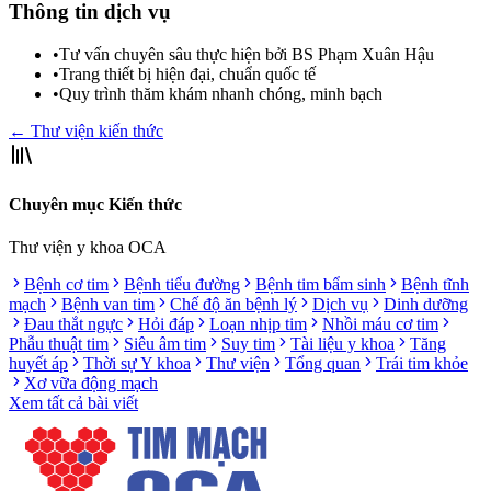
Thông tin dịch vụ
•
Tư vấn chuyên sâu thực hiện bởi BS Phạm Xuân Hậu
•
Trang thiết bị hiện đại, chuẩn quốc tế
•
Quy trình thăm khám nhanh chóng, minh bạch
← Thư viện kiến thức
Chuyên mục Kiến thức
Thư viện y khoa OCA
Bệnh cơ tim
Bệnh tiểu đường
Bệnh tim bẩm sinh
Bệnh tĩnh
mạch
Bệnh van tim
Chế độ ăn bệnh lý
Dịch vụ
Dinh dưỡng
Đau thắt ngực
Hỏi đáp
Loạn nhịp tim
Nhồi máu cơ tim
Phẫu thuật tim
Siêu âm tim
Suy tim
Tài liệu y khoa
Tăng
huyết áp
Thời sự Y khoa
Thư viện
Tổng quan
Trái tim khỏe
Xơ vữa động mạch
Xem tất cả bài viết