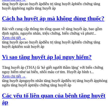
tăng huyết áp
cao huyết áp
điều trị tăng huyết áp
biến chứng tăng
huyết áp
phòng ngừa tăng huyết áp
Cách hạ huyết áp mà không dùng thuốc?
Bài viết cung cấp thông tin tổng quan về tăng huyết áp, bao gồm
định nghĩa, nguyên nhân, triệu chứng, biến chứng và phươ...
Xem chi tiết
→
tăng huyết áp
cao huyết áp
điều trị tăng huyết áp
biến chứng tăng
huyết áp
kiểm soát huyết áp
Vì sao tăng huyết áp lại nguy hiểm?
Tăng huyết áp (THA) là 'kẻ giết người thầm lặng' với biến chứng
nguy hiểm như tai biến, nhồi máu cơ tim. Huyết áp bình t...
Xem chi tiết
→
tăng huyết áp
nguyên nhân tăng huyết áp
điều trị tăng huyết áp
phòng
ngừa tăng huyết áp
triệu chứng tăng huyết áp
Các yếu tố liên quan của bệnh tăng huyết
áp