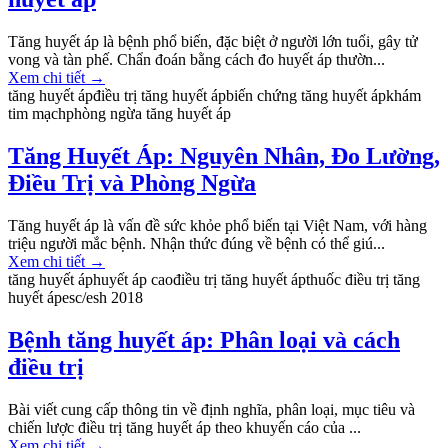
Tăng huyết áp là bệnh phổ biến, đặc biệt ở người lớn tuổi, gây tử
vong và tàn phế. Chẩn đoán bằng cách đo huyết áp thườn...
Xem chi tiết
→
tăng huyết áp
điều trị tăng huyết áp
biến chứng tăng huyết áp
khám
tim mạch
phòng ngừa tăng huyết áp
Tăng Huyết Áp: Nguyên Nhân, Đo Lường,
Điều Trị và Phòng Ngừa
Tăng huyết áp là vấn đề sức khỏe phổ biến tại Việt Nam, với hàng
triệu người mắc bệnh. Nhận thức đúng về bệnh có thể giú...
Xem chi tiết
→
tăng huyết áp
huyết áp cao
điều trị tăng huyết áp
thuốc điều trị tăng
huyết áp
esc/esh 2018
Bệnh tăng huyết áp: Phân loại và cách
điều trị
Bài viết cung cấp thông tin về định nghĩa, phân loại, mục tiêu và
chiến lược điều trị tăng huyết áp theo khuyến cáo của ...
Xem chi tiết
→