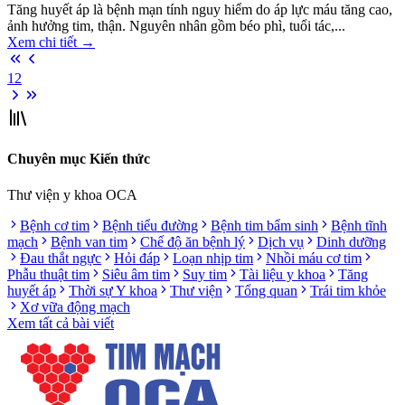
Tăng huyết áp là bệnh mạn tính nguy hiểm do áp lực máu tăng cao,
ảnh hưởng tim, thận. Nguyên nhân gồm béo phì, tuổi tác,...
Xem chi tiết
→
1
2
Chuyên mục Kiến thức
Thư viện y khoa OCA
Bệnh cơ tim
Bệnh tiểu đường
Bệnh tim bẩm sinh
Bệnh tĩnh
mạch
Bệnh van tim
Chế độ ăn bệnh lý
Dịch vụ
Dinh dưỡng
Đau thắt ngực
Hỏi đáp
Loạn nhịp tim
Nhồi máu cơ tim
Phẫu thuật tim
Siêu âm tim
Suy tim
Tài liệu y khoa
Tăng
huyết áp
Thời sự Y khoa
Thư viện
Tổng quan
Trái tim khỏe
Xơ vữa động mạch
Xem tất cả bài viết