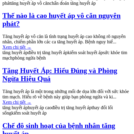
phát
tăng huyết áp vô căn
chẩn đoán tăng huyết áp
Thế nào là cao huyết áp vô căn nguyên
phát?
Tăng huyết áp vô căn là tình trạng huyết áp cao không rõ nguyên
nhân, chiếm phần lớn các ca tăng huyết áp. Bệnh nguy hiể...
Xem chi tiết
→
tăng huyết áp
điều trị tăng huyết áp
kiểm soát huyết áp
sức khỏe tim
mạch
phòng ngừa bệnh
Tăng Huyết Áp: Hiểu Đúng và Phòng
Ngừa Hiệu Quả
Tăng huyết áp là một trong những mối đe dọa lớn đối với sức khỏe
tim mạch. Hiểu rõ về bệnh này giúp bạn phòng ngừa và ki...
Xem chi tiết
→
tăng huyết áp
huyết áp cao
điều trị tăng huyết áp
thay đổi lối
sống
kiểm soát huyết áp
Chế độ sinh hoạt của bệnh nhân tăng
huyết áp