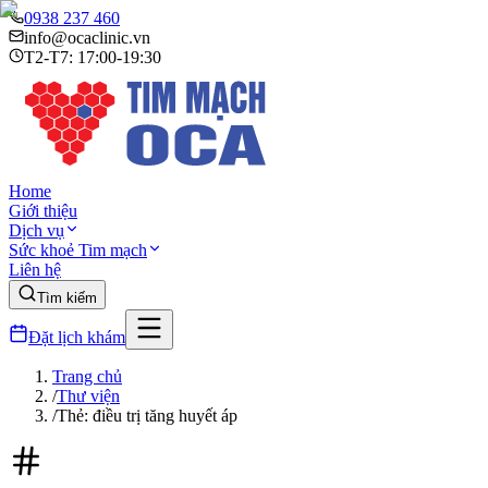
0938 237 460
info@ocaclinic.vn
T2-T7: 17:00-19:30
Home
Giới thiệu
Dịch vụ
Sức khoẻ Tim mạch
Liên hệ
Tìm kiếm
Đặt lịch khám
Trang chủ
/
Thư viện
/
Thẻ: điều trị tăng huyết áp