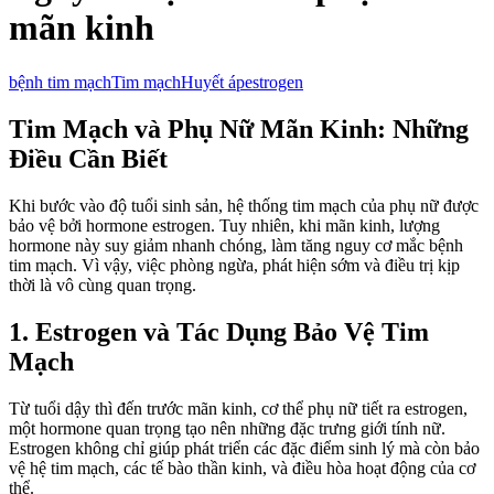
mãn kinh
bệnh tim mạch
Tim mạch
Huyết áp
estrogen
Tim Mạch và Phụ Nữ Mãn Kinh: Những
Điều Cần Biết
Khi bước vào độ tuổi sinh sản, hệ thống tim mạch của phụ nữ được
bảo vệ bởi hormone estrogen. Tuy nhiên, khi mãn kinh, lượng
hormone này suy giảm nhanh chóng, làm tăng nguy cơ mắc bệnh
tim mạch. Vì vậy, việc phòng ngừa, phát hiện sớm và điều trị kịp
thời là vô cùng quan trọng.
1. Estrogen và Tác Dụng Bảo Vệ Tim
Mạch
Từ tuổi dậy thì đến trước mãn kinh, cơ thể phụ nữ tiết ra estrogen,
một hormone quan trọng tạo nên những đặc trưng giới tính nữ.
Estrogen không chỉ giúp phát triển các đặc điểm sinh lý mà còn bảo
vệ hệ tim mạch, các tế bào thần kinh, và điều hòa hoạt động của cơ
thể.