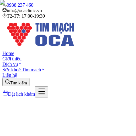
0938 237 460
info@ocaclinic.vn
T2-T7: 17:00-19:30
Home
Giới thiệu
Dịch vụ
Sức khoẻ Tim mạch
Liên hệ
Tìm kiếm
Đặt lịch khám