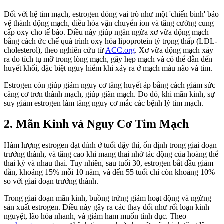
Đối với hệ tim mạch, estrogen đóng vai trò như một 'chiến binh' bảo
vệ thành động mạch, điều hòa vận chuyển ion và tăng cường cung
cấp oxy cho tế bào. Điều này giúp ngăn ngừa xơ vữa động mạch
bằng cách ức chế quá trình oxy hóa lipoprotein tỷ trọng thấp (LDL-
cholesterol), theo nghiên cứu từ
ACC.org
. Xơ vữa động mạch xảy
ra do tích tụ mỡ trong lòng mạch, gây hẹp mạch và có thể dẫn đến
huyết khối, đặc biệt nguy hiểm khi xảy ra ở mạch máu não và tim.
Estrogen còn giúp giảm nguy cơ tăng huyết áp bằng cách giảm sức
căng cơ trơn thành mạch, giúp giãn mạch. Do đó, khi mãn kinh, sự
suy giảm estrogen làm tăng nguy cơ mắc các bệnh lý tim mạch.
2. Mãn Kinh và Nguy Cơ Tim Mạch
Hàm lượng estrogen đạt đỉnh ở tuổi dậy thì, ổn định trong giai đoạn
trưởng thành, và tăng cao khi mang thai nhờ tác động của hoàng thể
thai kỳ và nhau thai. Tuy nhiên, sau tuổi 30, estrogen bắt đầu giảm
dần, khoảng 15% mỗi 10 năm, và đến 55 tuổi chỉ còn khoảng 10%
so với giai đoạn trưởng thành.
Trong giai đoạn mãn kinh, buồng trứng giảm hoạt động và ngừng
sản xuất estrogen. Điều này gây ra các thay đổi như rối loạn kinh
nguyệt, lão hóa nhanh, và giảm ham muốn tình dục. Theo