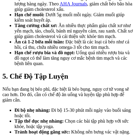
lượng hàng ngày. Theo
AHA Journals
, giảm chất béo bão hòa
giúp giảm cholesterol xấu.
Hạn chế muối:
Dưới 5g muối mỗi ngày. Giảm muối giúp
kiểm soát huyết áp.
Tăng cường chất xơ:
Ăn nhiều thực phẩm giàu chất xơ như
yến mạch, táo, chuối, bánh mì nguyên cám, rau xanh. Chất xơ
giúp giảm cholesterol và cải thiện sức khỏe tim mạch.
Ăn cá 1-2 bữa mỗi tuần:
Đặc biệt là các loại cá béo như cá
hồi, cá thu, chứa nhiều omega-3 tốt cho tim mạch.
Hạn chế rượu bia và đồ ngọt:
Uống quá nhiều rượu bia và
đồ ngọt có thể làm tăng nguy cơ mắc bệnh tim mạch và các
bệnh liên quan.
5. Chế Độ Tập Luyện
Nếu bạn đang bị béo phì, đặc biệt là béo bụng, nguy cơ tử vong sẽ
cao hơn. Do đó, cần có chế độ ăn uống và luyện tập phù hợp để
giảm cân.
Đi bộ nhẹ nhàng:
Đi bộ 15-30 phút mỗi ngày vào buổi sáng
hoặc tối.
Tập thể dục nhẹ nhàng:
Chọn các bài tập phù hợp với sức
khỏe, hoặc tập yoga.
Tránh hoạt động gắng sức:
Không nên bưng vác vật nặng.