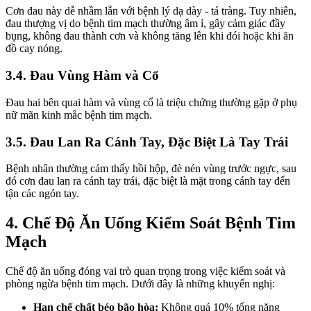
Cơn đau này dễ nhầm lẫn với bệnh lý dạ dày - tá tràng. Tuy nhiên,
đau thượng vị do bệnh tim mạch thường âm ỉ, gây cảm giác đầy
bụng, không đau thành cơn và không tăng lên khi đói hoặc khi ăn
đồ cay nóng.
3.4. Đau Vùng Hàm và Cổ
Đau hai bên quai hàm và vùng cổ là triệu chứng thường gặp ở phụ
nữ mãn kinh mắc bệnh tim mạch.
3.5. Đau Lan Ra Cánh Tay, Đặc Biệt Là Tay Trái
Bệnh nhân thường cảm thấy hồi hộp, đè nén vùng trước ngực, sau
đó cơn đau lan ra cánh tay trái, đặc biệt là mặt trong cánh tay đến
tận các ngón tay.
4. Chế Độ Ăn Uống Kiểm Soát Bệnh Tim
Mạch
Chế độ ăn uống đóng vai trò quan trọng trong việc kiểm soát và
phòng ngừa bệnh tim mạch. Dưới đây là những khuyến nghị:
Hạn chế chất béo bão hòa:
Không quá 10% tổng năng