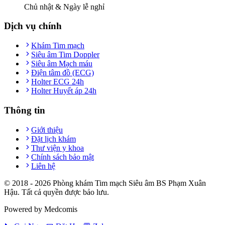
Chủ nhật & Ngày lễ nghỉ
Dịch vụ chính
Khám Tim mạch
Siêu âm Tim Doppler
Siêu âm Mạch máu
Điện tâm đồ (ECG)
Holter ECG 24h
Holter Huyết áp 24h
Thông tin
Giới thiệu
Đặt lịch khám
Thư viện y khoa
Chính sách bảo mật
Liên hệ
© 2018 -
2026
Phòng khám Tim mạch Siêu âm BS Phạm Xuân
Hậu. Tất cả quyền được bảo lưu.
Powered by Medcomis