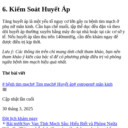
6. Kiểm Soát Huyết Áp
Tăng huyết áp là một yếu tố nguy cơ lớn gây ra bệnh tim mạch ở
phụ nữ mãn kinh. Cần hạn chế muối, tập thể dục đều đặn và theo
dõi huyết áp thường xuyên bằng máy đo tại nhà hoặc tại các cơ sở y
tế. Nếu huyết áp tâm thu trên 140mmHg, cần đến khám ngay để
được điều trị kịp thời.
Lưu ý: Các thông tin trên chỉ mang tính chất tham khảo, bạn nên
tham khảo ý kiến của bác sĩ để có phương pháp điều trị và phòng
ngừa bệnh tim mạch hiệu quả nhất.
Thẻ bài viết
#
bệnh tim mạch
#
Tim mạch
#
Huyết áp
#
estrogen
#
mãn kinh
📅
Cập nhật lần cuối
30 tháng 3, 2025
Đặt lịch khám ngay
Bài trước
Suy Van Tĩnh Mạch Sâu: Hiểu Biết và Phòng Ngừa