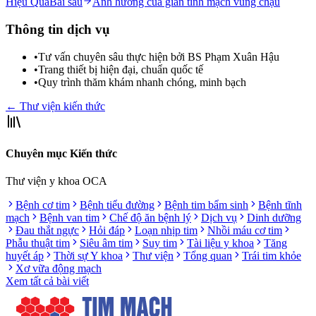
Hiệu Quả
Bài sau
Ảnh hưởng của giãn tĩnh mạch vùng chậu
Thông tin dịch vụ
•
Tư vấn chuyên sâu thực hiện bởi BS Phạm Xuân Hậu
•
Trang thiết bị hiện đại, chuẩn quốc tế
•
Quy trình thăm khám nhanh chóng, minh bạch
← Thư viện kiến thức
Chuyên mục Kiến thức
Thư viện y khoa OCA
Bệnh cơ tim
Bệnh tiểu đường
Bệnh tim bẩm sinh
Bệnh tĩnh
mạch
Bệnh van tim
Chế độ ăn bệnh lý
Dịch vụ
Dinh dưỡng
Đau thắt ngực
Hỏi đáp
Loạn nhịp tim
Nhồi máu cơ tim
Phẫu thuật tim
Siêu âm tim
Suy tim
Tài liệu y khoa
Tăng
huyết áp
Thời sự Y khoa
Thư viện
Tổng quan
Trái tim khỏe
Xơ vữa động mạch
Xem tất cả bài viết