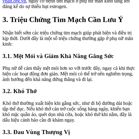
vnah.org.vn
, nguy cơ bệnh tim mạch ở phụ nữ mãn kinh tăng lên
đáng kể do sự thiếu hụt estrogen.
3. Triệu Chứng Tim Mạch Cần Lưu Ý
Nhận biết sớm các triệu chứng tim mạch giúp phát hiện và điều trị
kịp thời. Dưới đây là một số triệu chứng thường gặp ở phụ nữ mãn
kinh:
3.1. Mệt Mỏi và Giảm Khả Năng Gắng Sức
Phụ nữ dễ cảm thấy mệt mỏi hơn so với trước đây, ngay cả khi thực
hiện các hoạt động đơn giản. Mệt mỏi có thể trở nên nghiêm trọng,
ảnh hưởng đến khả năng đứng thẳng và đi lại.
3.2. Khó Thở
Khó thở thường xuất hiện khi gắng sức, như đi bộ đường dài hoặc
tập thể dục. Nếu khó thở cản trở cuộc sống hàng ngày, khiến bạn
khó mặc quần áo, quét dọn nhà cửa, hoặc khó thở khi nằm, đây là
dấu hiệu cảnh báo cần đi khám ngay.
3.3. Đau Vùng Thượng Vị