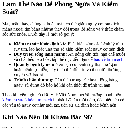
Làm Thế Nào Để Phòng Ngừa Và Kiểm
Soát?
May mắn thay, chúng ta hoàn toàn có thể giảm nguy cơ tràn dịch
màng ngoài tim bằng những thay đổi trong lối sống và ý thức chăm
sóc sức khỏe. Dưới đây là một số gợi ý:
Kiểm tra sức khỏe định kỳ:
Phát hiện sớm các bệnh lý như
suy tim, lao hoặc ung thư sẽ giúp kiểm soát nguy cơ tràn dịch.
Duy trì lối sống lành mạnh:
Ăn uống cân đối, hạn chế muối
và chất béo bão hòa, tập thể dục đều đặn để
bảo vệ tim mạch
.
Quản lý bệnh lý nền:
Nếu bạn có bệnh suy thận, xơ gan
hoặc bệnh tự miễn, hãy tuân thủ điều trị và theo dõi thường
xuyên với bác sĩ.
Tránh chấn thương:
Cẩn thận trong các hoạt động hàng
ngày, sử dụng đồ bảo hộ khi cần thiết để tránh tai nạn.
Theo khuyến nghị của Bộ Y tế Việt Nam, người trưởng thành nên
kiểm tra sức khỏe tim mạch
ít nhất 1-2 lần mỗi năm, đặc biệt nếu có
các yếu tố nguy cơ như tuổi tác, tiền sử gia đình hoặc bệnh nền.
Khi Nào Nên Đi Khám Bác Sĩ?