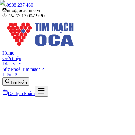
0938 237 460
info@ocaclinic.vn
T2-T7: 17:00-19:30
Home
Giới thiệu
Dịch vụ
Sức khoẻ Tim mạch
Liên hệ
Tìm kiếm
Đặt lịch khám