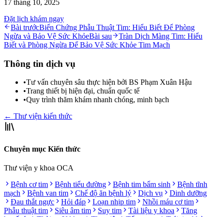
17 tháng 10, 2025
Đặt lịch khám ngay
Bài trước
Biến Chứng Phẫu Thuật Tim: Hiểu Biết Để Phòng
Ngừa và Bảo Vệ Sức Khỏe
Bài sau
Tràn Dịch Màng Tim: Hiểu
Biết và Phòng Ngừa Để Bảo Vệ Sức Khỏe Tim Mạch
Thông tin dịch vụ
•
Tư vấn chuyên sâu thực hiện bởi BS Phạm Xuân Hậu
•
Trang thiết bị hiện đại, chuẩn quốc tế
•
Quy trình thăm khám nhanh chóng, minh bạch
← Thư viện kiến thức
Chuyên mục Kiến thức
Thư viện y khoa OCA
Bệnh cơ tim
Bệnh tiểu đường
Bệnh tim bẩm sinh
Bệnh tĩnh
mạch
Bệnh van tim
Chế độ ăn bệnh lý
Dịch vụ
Dinh dưỡng
Đau thắt ngực
Hỏi đáp
Loạn nhịp tim
Nhồi máu cơ tim
Phẫu thuật tim
Siêu âm tim
Suy tim
Tài liệu y khoa
Tăng