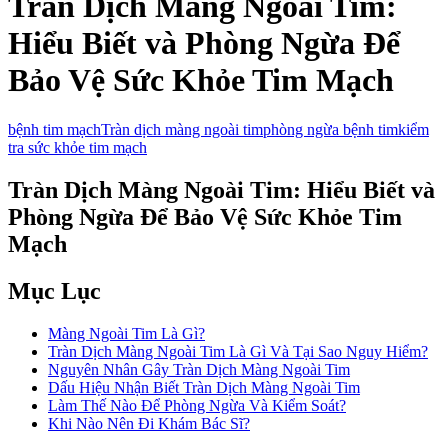
Tràn Dịch Màng Ngoài Tim:
Hiểu Biết và Phòng Ngừa Để
Bảo Vệ Sức Khỏe Tim Mạch
bệnh tim mạch
Tràn dịch màng ngoài tim
phòng ngừa bệnh tim
kiểm
tra sức khỏe tim mạch
Tràn Dịch Màng Ngoài Tim: Hiểu Biết và
Phòng Ngừa Để Bảo Vệ Sức Khỏe Tim
Mạch
Mục Lục
Màng Ngoài Tim Là Gì?
Tràn Dịch Màng Ngoài Tim Là Gì Và Tại Sao Nguy Hiểm?
Nguyên Nhân Gây Tràn Dịch Màng Ngoài Tim
Dấu Hiệu Nhận Biết Tràn Dịch Màng Ngoài Tim
Làm Thế Nào Để Phòng Ngừa Và Kiểm Soát?
Khi Nào Nên Đi Khám Bác Sĩ?