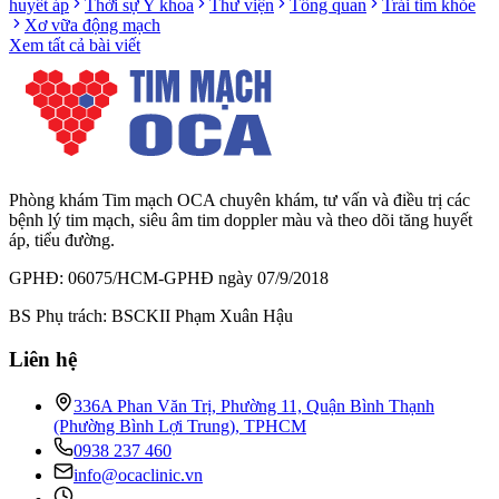
huyết áp
Thời sự Y khoa
Thư viện
Tổng quan
Trái tim khỏe
Xơ vữa động mạch
Xem tất cả bài viết
Phòng khám Tim mạch OCA chuyên khám, tư vấn và điều trị các
bệnh lý tim mạch, siêu âm tim doppler màu và theo dõi tăng huyết
áp, tiểu đường.
GPHĐ: 06075/HCM-GPHĐ ngày 07/9/2018
BS Phụ trách: BSCKII Phạm Xuân Hậu
Liên hệ
336A Phan Văn Trị, Phường 11, Quận Bình Thạnh
(Phường Bình Lợi Trung), TPHCM
0938 237 460
info@ocaclinic.vn