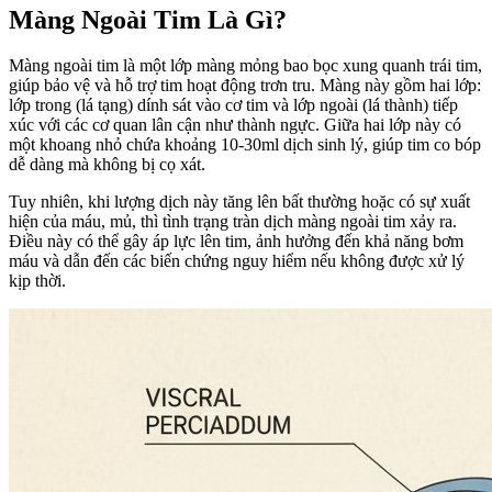
Màng Ngoài Tim Là Gì?
Màng ngoài tim là một lớp màng mỏng bao bọc xung quanh trái tim,
giúp bảo vệ và hỗ trợ tim hoạt động trơn tru. Màng này gồm hai lớp:
lớp trong (lá tạng) dính sát vào cơ tim và lớp ngoài (lá thành) tiếp
xúc với các cơ quan lân cận như thành ngực. Giữa hai lớp này có
một khoang nhỏ chứa khoảng 10-30ml dịch sinh lý, giúp tim co bóp
dễ dàng mà không bị cọ xát.
Tuy nhiên, khi lượng dịch này tăng lên bất thường hoặc có sự xuất
hiện của máu, mủ, thì tình trạng tràn dịch màng ngoài tim xảy ra.
Điều này có thể gây áp lực lên tim, ảnh hưởng đến khả năng bơm
máu và dẫn đến các biến chứng nguy hiểm nếu không được xử lý
kịp thời.