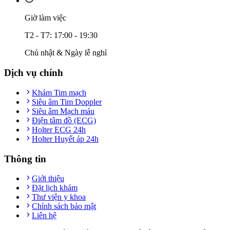
Giờ làm việc
T2 - T7: 17:00 - 19:30
Chủ nhật & Ngày lễ nghỉ
Dịch vụ chính
Khám Tim mạch
Siêu âm Tim Doppler
Siêu âm Mạch máu
Điện tâm đồ (ECG)
Holter ECG 24h
Holter Huyết áp 24h
Thông tin
Giới thiệu
Đặt lịch khám
Thư viện y khoa
Chính sách bảo mật
Liên hệ