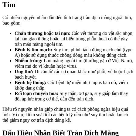
Tim
Có nhiều nguyên nhân dẫn đến tình trạng tràn dịch màng ngoài tim,
bao gồm:
Chấn thương hoặc tai nạn:
Các vết thương do vật sắc nhọn,
tai nạn giao thông hoặc tai biến trong phẫu thuật có thể gây
tràn máu màng ngoài tim.
Bệnh lý tim mạch:
Suy tim, phình tách động mạch chủ (type
A) hoặc sử dụng thuốc chống đông máu không đúng cách.
Nhiễm trùng:
Lao màng ngoài tim (thường gặp ở Việt Nam),
viêm mủ do vi khuẩn hoặc virus.
Ung thư:
Di căn từ các cơ quan khác như phổi, vú hoặc hạch
bạch huyết.
Bệnh hệ thống:
Các bệnh tự miễn như lupus ban đỏ, viêm
khớp dạng thấp.
Rối loạn chuyển hóa:
Suy thận, xơ gan, suy giáp làm thay
đổi áp lực trong cơ thể, dẫn đến tràn dịch.
Hiểu rõ nguyên nhân giúp chúng ta có cách phòng ngừa hiệu quả
hơn. Ví dụ, kiểm soát tốt các bệnh lý nền như suy tim hoặc lao có
thể giảm nguy cơ tràn dịch đáng kể.
Dấu Hiệu Nhận Biết Tràn Dịch Màng