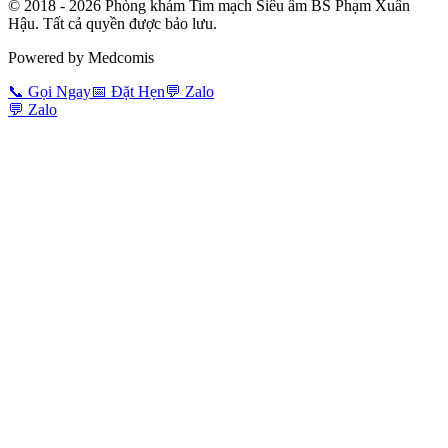
© 2018 -
2026
Phòng khám Tim mạch Siêu âm BS Phạm Xuân
Hậu. Tất cả quyền được bảo lưu.
Powered by Medcomis
📞
Gọi Ngay
📅
Đặt Hẹn
💬
Zalo
💬
Zalo