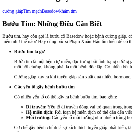
cường giáp
Tim mạch
Basedow
khám tim
Bướu Tim: Những Điều Cần Biết
Bướu tim, hay còn gọi là bướu cổ Basedow hoặc bệnh cường giáp, có t
hiểm như thế nào? Hãy cùng bác sĩ Phạm Xuân Hậu tìm hiểu để có t
Bướu tim là gì?
Bướu tim là một bệnh tự miễn, đặc trưng bởi tình trạng cường g
một hội chứng, không phải là một bệnh độc lập. Có nhiều bệnh 
Cường giáp xảy ra khi tuyến giáp sản xuất quá nhiều hormone,
Các yếu tố gây bệnh bướu tim
Có nhiều yếu tố có thể gây ra bệnh bướu tim, bao gồm:
Di truyền:
Yếu tố di truyền đóng vai trò quan trọng tro
Hệ miễn dịch:
Rối loạn hệ miễn dịch có thể dẫn đến việc
Môi trường:
Các yếu tố môi trường như nhiễm trùng hoặc
Cơ chế gây bệnh chính là sự kích thích tuyến giáp phát triển,