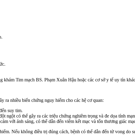
p.
ức.
òng khám Tim mạch BS. Phạm Xuân Hậu hoặc các cơ sở y tế uy tín khác 
gây ra nhiều biến chứng nguy hiểm cho các hệ cơ quan:
đến suy tim.
ột ngột có thể gây ra các triệu chứng nghiêm trọng và đe dọa tính mạn
cảm với ánh sáng, có thể dẫn đến viêm kết mạc và tổn thương giác mạ
hiểm. Nếu không điều trị đúng cách, bệnh có thể dẫn đến tử vong do su