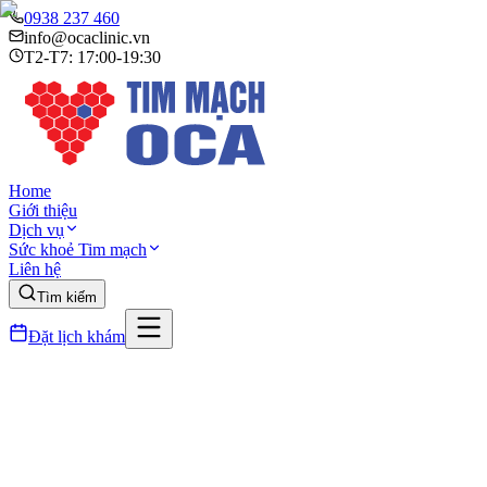
0938 237 460
info@ocaclinic.vn
T2-T7: 17:00-19:30
Home
Giới thiệu
Dịch vụ
Sức khoẻ Tim mạch
Liên hệ
Tìm kiếm
Đặt lịch khám