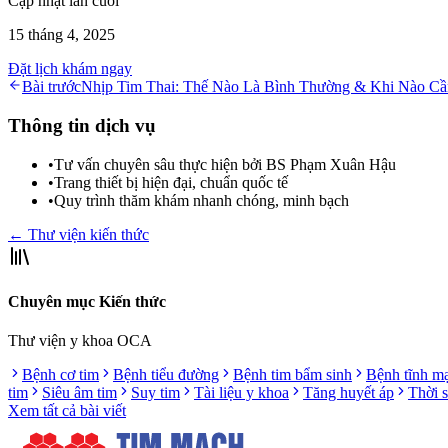
Cập nhật lần cuối
15 tháng 4, 2025
Đặt lịch khám ngay
Bài trước
Nhịp Tim Thai: Thế Nào Là Bình Thường & Khi Nào Cầ
Thông tin dịch vụ
•
Tư vấn chuyên sâu thực hiện bởi BS Phạm Xuân Hậu
•
Trang thiết bị hiện đại, chuẩn quốc tế
•
Quy trình thăm khám nhanh chóng, minh bạch
← Thư viện kiến thức
Chuyên mục Kiến thức
Thư viện y khoa OCA
Bệnh cơ tim
Bệnh tiểu đường
Bệnh tim bẩm sinh
Bệnh tĩnh m
tim
Siêu âm tim
Suy tim
Tài liệu y khoa
Tăng huyết áp
Thời 
Xem tất cả bài viết