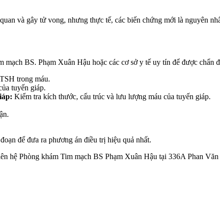
uan và gây tử vong, nhưng thực tế, các biến chứng mới là nguyên nhâ
m mạch BS. Phạm Xuân Hậu hoặc các cơ sở y tế uy tín để được chẩn đo
 TSH trong máu.
ủa tuyến giáp.
iáp:
Kiểm tra kích thước, cấu trúc và lưu lượng máu của tuyến giáp.
ận.
 đoạn để đưa ra phương án điều trị hiệu quả nhất.
ể liên hệ Phòng khám Tim mạch BS Phạm Xuân Hậu tại 336A Phan Văn 