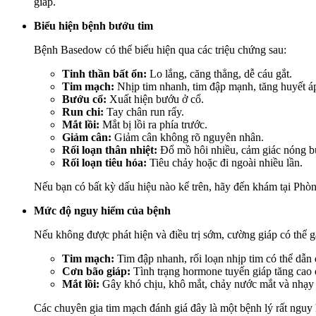
giáp.
Biểu hiện bệnh bướu tim
Bệnh Basedow có thể biểu hiện qua các triệu chứng sau:
Tinh thần bất ổn:
Lo lắng, căng thẳng, dễ cáu gắt.
Tim mạch:
Nhịp tim nhanh, tim đập mạnh, tăng huyết á
Bướu cổ:
Xuất hiện bướu ở cổ.
Run chi:
Tay chân run rẩy.
Mắt lồi:
Mắt bị lồi ra phía trước.
Giảm cân:
Giảm cân không rõ nguyên nhân.
Rối loạn thân nhiệt:
Đổ mồ hôi nhiều, cảm giác nóng b
Rối loạn tiêu hóa:
Tiêu chảy hoặc đi ngoài nhiều lần.
Nếu bạn có bất kỳ dấu hiệu nào kể trên, hãy đến khám tại Ph
Mức độ nguy hiểm của bệnh
Nếu không được phát hiện và điều trị sớm, cường giáp có thể 
Tim mạch:
Tim đập nhanh, rối loạn nhịp tim có thể dẫn 
Cơn bão giáp:
Tình trạng hormone tuyến giáp tăng cao đ
Mắt lồi:
Gây khó chịu, khô mắt, chảy nước mắt và nhạy 
Các chuyên gia tim mạch đánh giá đây là một bệnh lý rất nguy 