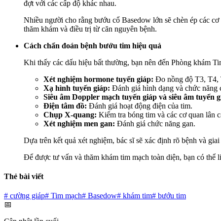
đợt với các cấp độ khác nhau.
Nhiều người cho rằng bướu cổ Basedow lớn sẽ chèn ép các cơ q
thăm khám và điều trị từ căn nguyên bệnh.
Cách chẩn đoán bệnh bướu tim hiệu quả
Khi thấy các dấu hiệu bất thường, bạn nên đến Phòng khám Ti
Xét nghiệm hormone tuyến giáp:
Đo nồng độ T3, T4,
Xạ hình tuyến giáp:
Đánh giá hình dạng và chức năng c
Siêu âm Doppler mạch tuyến giáp và siêu âm tuyến g
Điện tâm đồ:
Đánh giá hoạt động điện của tim.
Chụp X-quang:
Kiểm tra bóng tim và các cơ quan lân c
Xét nghiệm men gan:
Đánh giá chức năng gan.
Dựa trên kết quả xét nghiệm, bác sĩ sẽ xác định rõ bệnh và giai
Để được tư vấn và thăm khám tim mạch toàn diện, bạn có th
Thẻ bài viết
#
cường giáp
#
Tim mạch
#
Basedow
#
khám tim
#
bướu tim
📅