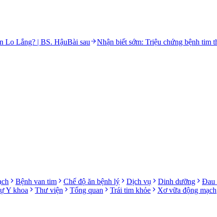
n Lo Lắng? | BS. Hậu
Bài sau
Nhận biết sớm: Triệu chứng bệnh tim
ạch
Bệnh van tim
Chế độ ăn bệnh lý
Dịch vụ
Dinh dưỡng
Đau 
sự Y khoa
Thư viện
Tổng quan
Trái tim khỏe
Xơ vữa động mạch