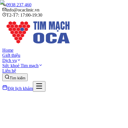
0938 237 460
info@ocaclinic.vn
T2-T7: 17:00-19:30
Home
Giới thiệu
Dịch vụ
Sức khoẻ Tim mạch
Liên hệ
Tìm kiếm
Đặt lịch khám