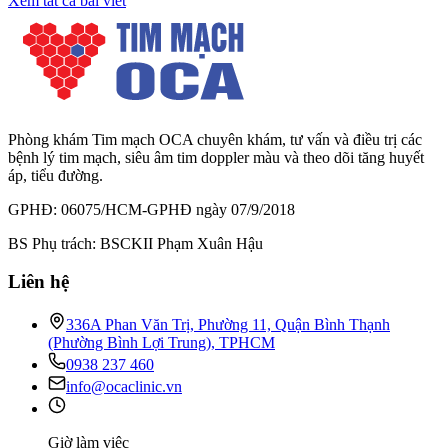
Xem tất cả bài viết
Phòng khám Tim mạch OCA chuyên khám, tư vấn và điều trị các
bệnh lý tim mạch, siêu âm tim doppler màu và theo dõi tăng huyết
áp, tiểu đường.
GPHĐ: 06075/HCM-GPHĐ ngày 07/9/2018
BS Phụ trách: BSCKII Phạm Xuân Hậu
Liên hệ
336A Phan Văn Trị, Phường 11, Quận Bình Thạnh
(Phường Bình Lợi Trung), TPHCM
0938 237 460
info@ocaclinic.vn
Giờ làm việc