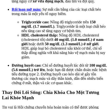
tăng nguy cơ
xơ vữa động mạch
, đau tim và đột quỵ.
Rối loạn mỡ máu:
Sự mất cân bằng của các loại chất béo
trong máu là một yếu tố nguy hiểm.
Triglyceride cao:
Nồng độ triglyceride trên
150
mg/dL (1.7 mmol/L)
. Triglyceride là một loại chất béo
nếu tăng cao sẽ tăng nguy cơ bệnh tim.
HDL cholesterol thấp:
Nồng độ HDL cholesterol
(cholesterol tốt) dưới
40 mg/dL (1.0 mmol/L) ở nam
giới
hoặc dưới
50 mg/dL (1.3 mmol/L) ở nữ giới
.
HDL giúp loại bỏ cholesterol xấu khỏi cơ thể, chỉ số
thấp đồng nghĩa với khả năng bảo vệ mạch máu bị suy
giảm.
Đường huyết cao:
Chỉ số đường huyết lúc đói từ
100 mg/dL
(5.6 mmol/L) trở lên
, hoặc bạn đã được chẩn đoán mắc bệnh
tiểu đường type 2. Đường huyết cao kéo dài sẽ gây tổn
thương các mạch máu và dây thần kinh, dẫn đến nhiều biến
chứng ở mắt, thận và các cơ quan khác.
Thay Đổi Lối Sống: Chìa Khóa Cho Một Tương
Lai Khỏe Mạnh
Tin vui là Hội chứng chuyển hóa hoàn toàn có thể được phòng