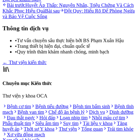
Bài trước
Huyết Áp Thấp: Nguyên Nhân, Triệu Chứng Và Cách
Khắc Phục Hiệu Quả
Bài sau
Đột Quỵ: Hiểu Rõ Để Phòng Ngừa
và Bảo Vệ Cuộc Sống
Thông tin dịch vụ
•
Tư vấn chuyên sâu thực hiện bởi BS Phạm Xuân Hậu
•
Trang thiết bị hiện đại, chuẩn quốc tế
•
Quy trình thăm khám nhanh chóng, minh bạch
← Thư viện kiến thức
Chuyên mục Kiến thức
Thư viện y khoa OCA
Bệnh cơ tim
Bệnh tiểu đường
Bệnh tim bẩm sinh
Bệnh tĩnh
mạch
Bệnh van tim
Chế độ ăn bệnh lý
Dịch vụ
Dinh dưỡng
Đau thắt ngực
Hỏi đáp
Loạn nhịp tim
Nhồi máu cơ tim
Phẫu thuật tim
Siêu âm tim
Suy tim
Tài liệu y khoa
Tăng
huyết áp
Thời sự Y khoa
Thư viện
Tổng quan
Trái tim khỏe
Xơ vữa động mạch