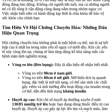
đồng đáng báo động. Không chỉ người lớn tuổi, mà cả những người
trẻ có lối sống ít vận động cũng đang nằm trong nhóm nguy cơ.
Việc nhận biết sớm và hành động kịp thời là chìa khóa để bảo vệ
sức khỏe của chính bạn.
Tìm Hiểu Về Hội Chứng Chuyển Hóa: Những Dấu
Hiệu Quan Trọng
Hội chứng chuyển hóa không phải là một bệnh cụ thể, mà là sự kết
hợp của ít nhất ba trong năm yếu tố nguy cơ dưới đây. Khi các yếu
tố này cùng tồn tại, chúng sẽ làm tăng đáng kể khả năng mắc các
bệnh mãn tính nghiêm trọng.
Vòng eo lớn (Béo bụng):
Đây là dấu hiệu dễ nhận biết nhất.
Vòng eo trên
90cm ở nam giới
.
Vòng eo trên
80cm ở nữ giới
. Mỡ thừa tích tụ quanh
bụng, đặc biệt là mỡ nội tạng, có thể sản sinh các chất
gây viêm và ảnh hưởng đến hoạt động của insulin trong
cơ thể, dẫn đến tình trạng
kháng insulin
.
Huyết áp cao:
Khi chỉ số huyết áp thường xuyên ở mức
130/85 mmHg trở lên
hoặc bạn đang dùng thuốc điều trị cao
huyết áp. Huyết áp cao gây áp lực lên tim và mạch máu, làm