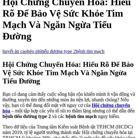
Hội Chứng Chuyển Hóa: Hiểu
Rõ Để Bảo Vệ Sức Khỏe Tim
Mạch Và Ngăn Ngừa Tiểu
Đường
huyết áp cao
béo phì
tiểu đương type 2
bệnh tim mạch
Hội Chứng Chuyển Hóa: Hiểu Rõ Để Bảo
Vệ Sức Khỏe Tim Mạch Và Ngăn Ngừa
Tiểu Đường
Bạn có đang cảm thấy cuộc sống bận rộn khiến mình ít vận động và
thường xuyên tìm đến những món ăn tiện lợi, nhanh chóng? Nếu
vậy, bạn có thể đang đối mặt với nguy cơ của
Hội chứng chuyển
hóa
– một tập hợp các yếu tố rủi ro thầm lặng nhưng có thể dẫn đến
bệnh tiểu đường type 2
và các
bệnh tim mạch
nguy hiểm.
Theo dữ liệu của Trung tâm Kiểm soát Bệnh tật TP.HCM (HCDC)
năm 2019, tỷ lệ người trưởng thành mắc Hội chứng chuyển hóa tại
TP.HCM là khoảng 36%, cho thấy đây là một vấn đề sức khỏe cộng