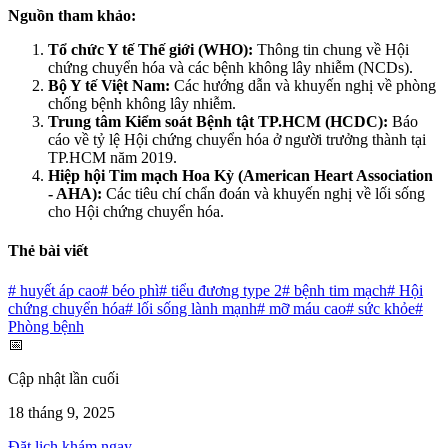
Nguồn tham khảo:
Tổ chức Y tế Thế giới (WHO):
Thông tin chung về Hội
chứng chuyển hóa và các bệnh không lây nhiễm (NCDs).
Bộ Y tế Việt Nam:
Các hướng dẫn và khuyến nghị về phòng
chống bệnh không lây nhiễm.
Trung tâm Kiểm soát Bệnh tật TP.HCM (HCDC):
Báo
cáo về tỷ lệ Hội chứng chuyển hóa ở người trưởng thành tại
TP.HCM năm 2019.
Hiệp hội Tim mạch Hoa Kỳ (American Heart Association
- AHA):
Các tiêu chí chẩn đoán và khuyến nghị về lối sống
cho Hội chứng chuyển hóa.
Thẻ bài viết
#
huyết áp cao
#
béo phì
#
tiểu đương type 2
#
bệnh tim mạch
#
Hội
chứng chuyển hóa
#
lối sống lành mạnh
#
mỡ máu cao
#
sức khỏe
#
Phòng bệnh
📅
Cập nhật lần cuối
18 tháng 9, 2025
Đặt lịch khám ngay