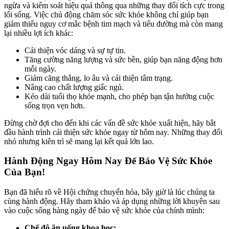
ngừa và kiểm soát hiệu quả thông qua những thay đổi tích cực trong
lối sống. Việc chủ động chăm sóc sức khỏe không chỉ giúp bạn
giảm thiểu nguy cơ mắc bệnh tim mạch và tiểu đường mà còn mang
lại nhiều lợi ích khác:
Cải thiện vóc dáng và sự tự tin.
Tăng cường năng lượng và sức bền, giúp bạn năng động hơn
mỗi ngày.
Giảm căng thẳng, lo âu và cải thiện tâm trạng.
Nâng cao chất lượng giấc ngủ.
Kéo dài tuổi thọ khỏe mạnh, cho phép bạn tận hưởng cuộc
sống trọn vẹn hơn.
Đừng chờ đợi cho đến khi các vấn đề sức khỏe xuất hiện, hãy bắt
đầu hành trình cải thiện sức khỏe ngay từ hôm nay. Những thay đổi
nhỏ nhưng kiên trì sẽ mang lại kết quả lớn lao.
Hành Động Ngay Hôm Nay Để Bảo Vệ Sức Khỏe
Của Bạn!
Bạn đã hiểu rõ về Hội chứng chuyển hóa, bây giờ là lúc chúng ta
cùng hành động. Hãy tham khảo và áp dụng những lời khuyên sau
vào cuộc sống hàng ngày để bảo vệ sức khỏe của chính mình:
Chế độ ăn uống khoa học: