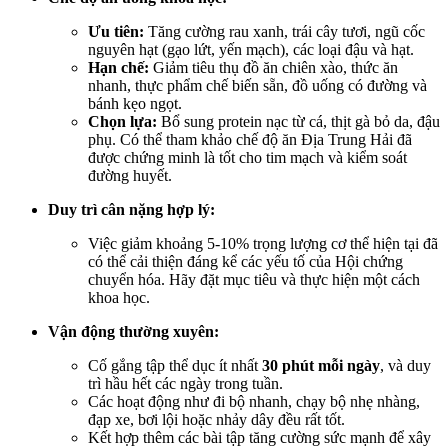
Ưu tiên:
Tăng cường rau xanh, trái cây tươi, ngũ cốc
nguyên hạt (gạo lứt, yến mạch), các loại đậu và hạt.
Hạn chế:
Giảm tiêu thụ đồ ăn chiên xào, thức ăn
nhanh, thực phẩm chế biến sẵn, đồ uống có đường và
bánh kẹo ngọt.
Chọn lựa:
Bổ sung protein nạc từ cá, thịt gà bỏ da, đậu
phụ. Có thể tham khảo chế độ ăn Địa Trung Hải đã
được chứng minh là tốt cho tim mạch và kiểm soát
đường huyết.
Duy trì cân nặng hợp lý:
Việc giảm khoảng 5-10% trọng lượng cơ thể hiện tại đã
có thể cải thiện đáng kể các yếu tố của Hội chứng
chuyển hóa. Hãy đặt mục tiêu và thực hiện một cách
khoa học.
Vận động thường xuyên:
Cố gắng tập thể dục ít nhất
30 phút mỗi ngày
, và duy
trì hầu hết các ngày trong tuần.
Các hoạt động như đi bộ nhanh, chạy bộ nhẹ nhàng,
đạp xe, bơi lội hoặc nhảy dây đều rất tốt.
Kết hợp thêm các bài tập tăng cường sức mạnh để xây