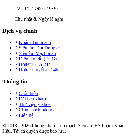
T2 - T7: 17:00 - 19:30
Chủ nhật & Ngày lễ nghỉ
Dịch vụ chính
Khám Tim mạch
Siêu âm Tim Doppler
Siêu âm Mạch máu
Điện tâm đồ (ECG)
Holter ECG 24h
Holter Huyết áp 24h
Thông tin
Giới thiệu
Đặt lịch khám
Thư viện y khoa
Chính sách bảo mật
Liên hệ
© 2018 -
2026
Phòng khám Tim mạch Siêu âm BS Phạm Xuân
Hậu. Tất cả quyền được bảo lưu.