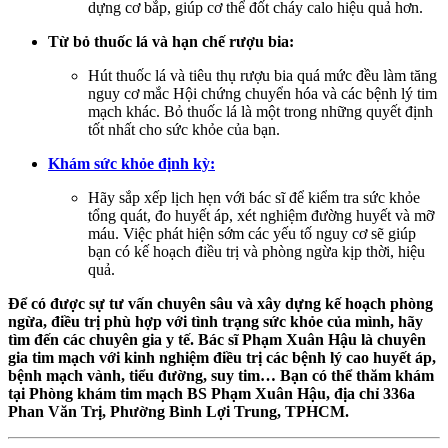
dựng cơ bắp, giúp cơ thể đốt cháy calo hiệu quả hơn.
Từ bỏ thuốc lá và hạn chế rượu bia:
Hút thuốc lá và tiêu thụ rượu bia quá mức đều làm tăng
nguy cơ mắc Hội chứng chuyển hóa và các bệnh lý tim
mạch khác. Bỏ thuốc lá là một trong những quyết định
tốt nhất cho sức khỏe của bạn.
Khám sức khỏe định kỳ:
Hãy sắp xếp lịch hẹn với bác sĩ để kiểm tra sức khỏe
tổng quát, đo huyết áp, xét nghiệm đường huyết và mỡ
máu. Việc phát hiện sớm các yếu tố nguy cơ sẽ giúp
bạn có kế hoạch điều trị và phòng ngừa kịp thời, hiệu
quả.
Để có được sự tư vấn chuyên sâu và xây dựng kế hoạch phòng
ngừa, điều trị phù hợp với tình trạng sức khỏe của mình, hãy
tìm đến các chuyên gia y tế. Bác sĩ Phạm Xuân Hậu là chuyên
gia tim mạch với kinh nghiệm điều trị các bệnh lý cao huyết áp,
bệnh mạch vành, tiểu đường, suy tim… Bạn có thể thăm khám
tại Phòng khám tim mạch BS Phạm Xuân Hậu, địa chỉ 336a
Phan Văn Trị, Phường Bình Lợi Trung, TPHCM.