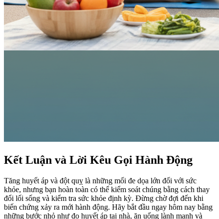
Kết Luận và Lời Kêu Gọi Hành Động
Tăng huyết áp và đột quỵ là những mối đe dọa lớn đối với sức
khỏe, nhưng bạn hoàn toàn có thể kiểm soát chúng bằng cách thay
đổi lối sống và kiểm tra sức khỏe định kỳ. Đừng chờ đợi đến khi
biến chứng xảy ra mới hành động. Hãy bắt đầu ngay hôm nay bằng
những bước nhỏ như đo huyết áp tại nhà, ăn uống lành mạnh và