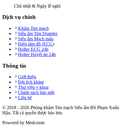
Chủ nhật & Ngày lễ nghỉ
Dịch vụ chính
Khám Tim mạch
Siêu âm Tim Doppler
Siêu âm Mạch máu
Điện tâm đồ (ECG)
Holter ECG 24h
Holter Huyết áp 24h
Thông tin
Giới thiệu
Đặt lịch khám
Thư viện y khoa
Chính sách bảo mật
Liên hệ
© 2018 -
2026
Phòng khám Tim mạch Siêu âm BS Phạm Xuân
Hậu. Tất cả quyền được bảo lưu.
Powered by Medcomis