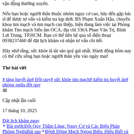
vận động thường xuyên.
Nếu bạn hoặc người thân thuộc nhóm nguy cơ cao, hãy đến gặp bác
sĩ để được tư vấn và kiểm tra kịp thời. BS Phạm Xuân Hậu, chuyên
khoa tim mạch và tim mạch can thiệp, hiện đang làm việc tại Phòng
khám Tim mạch Siêu âm OCA, địa chỉ 336A Phan Văn Trị, Bình
Lợi Trung, TP.HCM. Bạn có thể liên hệ qua số điện thoại
0938237460 để đặt lịch khám và nhận tư vấn chi tiết.
Hãy nhớ rằng, sức khỏe là tài sản quý giá nhất. Hành động hôm nay
có thể cứu sống bạn hoặc người thân yêu vào ngày mai!
Thẻ bài viết
#
tăng huyết áp
#
Đột quỵ
#
sức khỏe tim mạch
#
kiểm tra huyết áp
#
phòng ngừa đột quỵ
📅
Cập nhật lần cuối
17 tháng 10, 2025
Đặt lịch khám ngay
Bài trước
Đột Quỵ Thầm Lặng: Nguy Cơ và Các Biện Pháp
Phòng Ngừa
Bài sau
Bệnh Động Mạch Ngoại Biên: Hiểu Biết và