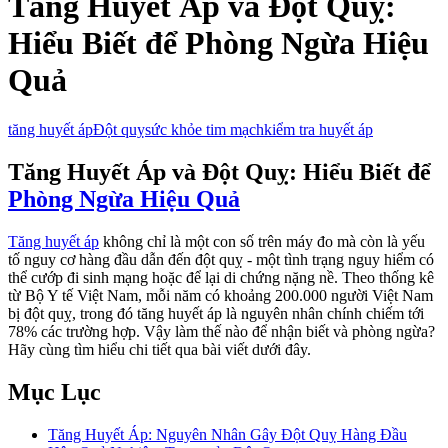
Tăng Huyết Áp và Đột Quỵ:
Hiểu Biết để Phòng Ngừa Hiệu
Quả
tăng huyết áp
Đột quỵ
sức khỏe tim mạch
kiểm tra huyết áp
Tăng Huyết Áp và Đột Quỵ: Hiểu Biết để
Phòng Ngừa Hiệu Quả
Tăng huyết áp
không chỉ là một con số trên máy đo mà còn là yếu
tố nguy cơ hàng đầu dẫn đến đột quỵ - một tình trạng nguy hiểm có
thể cướp đi sinh mạng hoặc để lại di chứng nặng nề. Theo thống kê
từ Bộ Y tế Việt Nam, mỗi năm có khoảng 200.000 người Việt Nam
bị đột quỵ, trong đó tăng huyết áp là nguyên nhân chính chiếm tới
78% các trường hợp. Vậy làm thế nào để nhận biết và phòng ngừa?
Hãy cùng tìm hiểu chi tiết qua bài viết dưới đây.
Mục Lục
Tăng Huyết Áp: Nguyên Nhân Gây Đột Quỵ Hàng Đầu