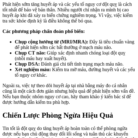
Phát hiện sớm tăng huyết áp và các yếu tố nguy cơ đột quỵ là cách
tốt nhất để bảo vệ bản thân. Nhiều người chỉ nhận ra mình bị cao
huyết áp khi đã xảy ra biến chứng nghiêm trọng. Vì vậy, việc kiểm
tra sức khỏe định kỳ là điều không thể bỏ qua.
Các phương pháp chẩn đoán phổ biến:
Chụp cộng hưởng từ (MRI/MRA):
Đây là tiêu chuẩn vàng
để phát hiện sớm các bất thường ở mạch máu não.
Chụp CT não:
Giúp xác định nhanh chóng loại đột quỵ
(nhồi máu hay xuất huyết).
Chụp DSA:
Đánh giá chi tiết tình trạng mạch máu não.
Xét nghiệm máu:
Kiểm tra mỡ máu, đường huyết và các yếu
tố nguy cơ khác.
Ngoài ra, việc tự theo dõi huyết áp tại nhà bằng máy đo cá nhân
cũng là một cách đơn giản nhưng hiệu quả để phát hiện sớm vấn đề.
Nếu bạn thuộc nhóm nguy cơ cao, hãy tham khảo ý kiến bác sĩ để
được hướng dẫn kiểm tra phù hợp.
Chiến Lược Phòng Ngừa Hiệu Quả
Tin tốt là đột quỵ do tăng huyết áp hoàn toàn có thể phòng ngừa
được nếu bạn chủ động thay đổi lối sống và tuân thủ các khuyến