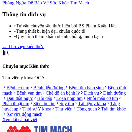
Phòng Ngừa Để Bảo Vệ Sức Khỏe Tim Mạch
Thông tin dịch vụ
•
Tư vấn chuyên sâu thực hiện bởi BS Phạm Xuân Hậu
•
Trang thiết bị hiện đại, chuẩn quốc tế
•
Quy trình thăm khám nhanh chóng, minh bạch
← Thư viện kiến thức
Chuyên mục Kiến thức
Thư viện y khoa OCA
Bệnh cơ tim
Bệnh tiểu đường
Bệnh tim bẩm sinh
Bệnh tĩnh
mạch
Bệnh van tim
Chế độ ăn bệnh lý
Dịch vụ
Dinh dưỡng
Đau thắt ngực
Hỏi đáp
Loạn nhịp tim
Nhồi máu cơ tim
Phẫu thuật tim
Siêu âm tim
Suy tim
Tài liệu y khoa
Tăng
huyết áp
Thời sự Y khoa
Thư viện
Tổng quan
Trái tim khỏe
Xơ vữa động mạch
Xem tất cả bài viết