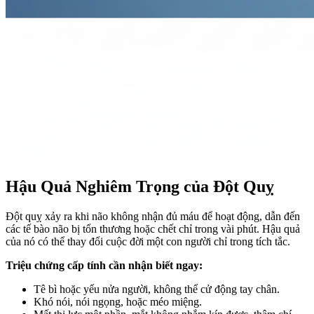
Hậu Quả Nghiêm Trọng của Đột Quỵ
Đột quỵ xảy ra khi não không nhận đủ máu để hoạt động, dẫn đến
các tế bào não bị tổn thương hoặc chết chỉ trong vài phút. Hậu quả
của nó có thể thay đổi cuộc đời một con người chỉ trong tích tắc.
Triệu chứng cấp tính cần nhận biết ngay:
Tê bì hoặc yếu nửa người, không thể cử động tay chân.
Khó nói, nói ngọng, hoặc méo miệng.