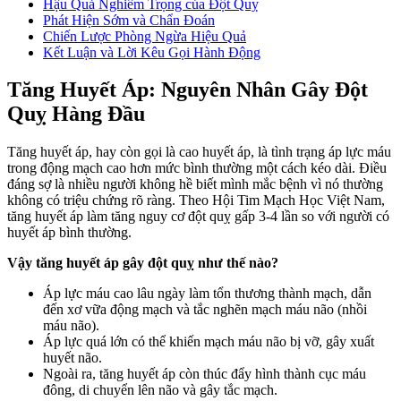
Hậu Quả Nghiêm Trọng của Đột Quỵ
Phát Hiện Sớm và Chẩn Đoán
Chiến Lược Phòng Ngừa Hiệu Quả
Kết Luận và Lời Kêu Gọi Hành Động
Tăng Huyết Áp: Nguyên Nhân Gây Đột
Quỵ Hàng Đầu
Tăng huyết áp, hay còn gọi là cao huyết áp, là tình trạng áp lực máu
trong động mạch cao hơn mức bình thường một cách kéo dài. Điều
đáng sợ là nhiều người không hề biết mình mắc bệnh vì nó thường
không có triệu chứng rõ ràng. Theo Hội Tim Mạch Học Việt Nam,
tăng huyết áp làm tăng nguy cơ đột quỵ gấp 3-4 lần so với người có
huyết áp bình thường.
Vậy tăng huyết áp gây đột quỵ như thế nào?
Áp lực máu cao lâu ngày làm tổn thương thành mạch, dẫn
đến xơ vữa động mạch và tắc nghẽn mạch máu não (nhồi
máu não).
Áp lực quá lớn có thể khiến mạch máu não bị vỡ, gây xuất
huyết não.
Ngoài ra, tăng huyết áp còn thúc đẩy hình thành cục máu
đông, di chuyển lên não và gây tắc mạch.