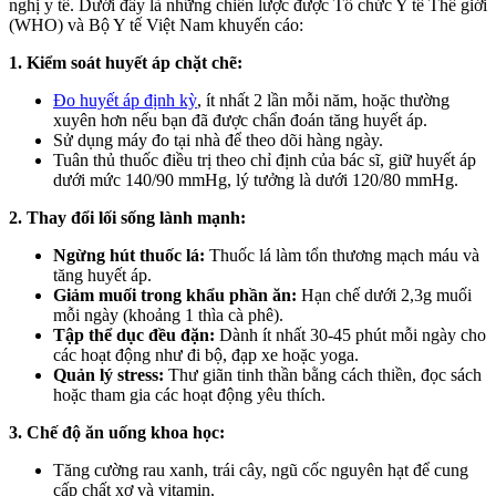
nghị y tế. Dưới đây là những chiến lược được Tổ chức Y tế Thế giới
(WHO) và Bộ Y tế Việt Nam khuyến cáo:
1. Kiểm soát huyết áp chặt chẽ:
Đo huyết áp định kỳ
, ít nhất 2 lần mỗi năm, hoặc thường
xuyên hơn nếu bạn đã được chẩn đoán tăng huyết áp.
Sử dụng máy đo tại nhà để theo dõi hàng ngày.
Tuân thủ thuốc điều trị theo chỉ định của bác sĩ, giữ huyết áp
dưới mức 140/90 mmHg, lý tưởng là dưới 120/80 mmHg.
2. Thay đổi lối sống lành mạnh:
Ngừng hút thuốc lá:
Thuốc lá làm tổn thương mạch máu và
tăng huyết áp.
Giảm muối trong khẩu phần ăn:
Hạn chế dưới 2,3g muối
mỗi ngày (khoảng 1 thìa cà phê).
Tập thể dục đều đặn:
Dành ít nhất 30-45 phút mỗi ngày cho
các hoạt động như đi bộ, đạp xe hoặc yoga.
Quản lý stress:
Thư giãn tinh thần bằng cách thiền, đọc sách
hoặc tham gia các hoạt động yêu thích.
3. Chế độ ăn uống khoa học:
Tăng cường rau xanh, trái cây, ngũ cốc nguyên hạt để cung
cấp chất xơ và vitamin.