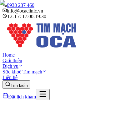
0938 237 460
info@ocaclinic.vn
T2-T7: 17:00-19:30
Home
Giới thiệu
Dịch vụ
Sức khoẻ Tim mạch
Liên hệ
Tìm kiếm
Đặt lịch khám