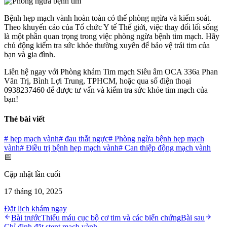
Bệnh hẹp mạch vành hoàn toàn có thể phòng ngừa và kiểm soát.
Theo khuyến cáo của Tổ chức Y tế Thế giới, việc thay đổi lối sống
là một phần quan trọng trong việc phòng ngừa bệnh tim mạch. Hãy
chủ động kiểm tra sức khỏe thường xuyên để bảo vệ trái tim của
bạn và gia đình.
Liên hệ ngay với Phòng khám Tim mạch Siêu âm OCA 336a Phan
Văn Trị, Bình Lợi Trung, TPHCM, hoặc qua số điện thoại
0938237460 để được tư vấn và kiểm tra sức khỏe tim mạch của
bạn!
Thẻ bài viết
#
hẹp mạch vành
#
đau thắt ngực
#
Phòng ngừa bệnh hẹp mạch
vành
#
Điều trị bệnh hẹp mạch vành
#
Can thiệp động mạch vành
📅
Cập nhật lần cuối
17 tháng 10, 2025
Đặt lịch khám ngay
Bài trước
Thiếu máu cục bộ cơ tim và các biến chứng
Bài sau
Chỉ định đặt stent mạch vành