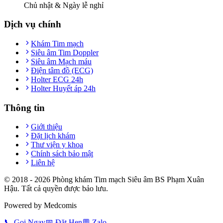
Chủ nhật & Ngày lễ nghỉ
Dịch vụ chính
Khám Tim mạch
Siêu âm Tim Doppler
Siêu âm Mạch máu
Điện tâm đồ (ECG)
Holter ECG 24h
Holter Huyết áp 24h
Thông tin
Giới thiệu
Đặt lịch khám
Thư viện y khoa
Chính sách bảo mật
Liên hệ
© 2018 -
2026
Phòng khám Tim mạch Siêu âm BS Phạm Xuân
Hậu. Tất cả quyền được bảo lưu.
Powered by Medcomis
📞
Gọi Ngay
📅
Đặt Hẹn
💬
Zalo