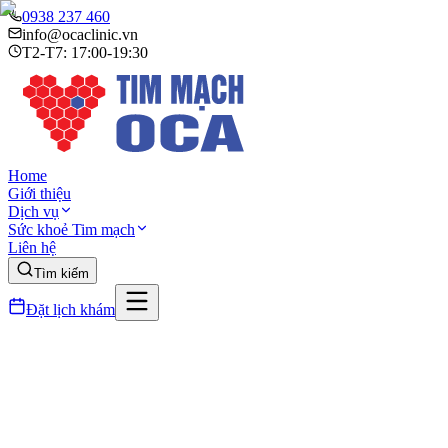
0938 237 460
info@ocaclinic.vn
T2-T7: 17:00-19:30
Home
Giới thiệu
Dịch vụ
Sức khoẻ Tim mạch
Liên hệ
Tìm kiếm
Đặt lịch khám