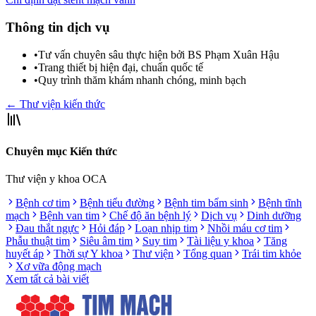
Thông tin dịch vụ
•
Tư vấn chuyên sâu thực hiện bởi BS Phạm Xuân Hậu
•
Trang thiết bị hiện đại, chuẩn quốc tế
•
Quy trình thăm khám nhanh chóng, minh bạch
← Thư viện kiến thức
Chuyên mục Kiến thức
Thư viện y khoa OCA
Bệnh cơ tim
Bệnh tiểu đường
Bệnh tim bẩm sinh
Bệnh tĩnh
mạch
Bệnh van tim
Chế độ ăn bệnh lý
Dịch vụ
Dinh dưỡng
Đau thắt ngực
Hỏi đáp
Loạn nhịp tim
Nhồi máu cơ tim
Phẫu thuật tim
Siêu âm tim
Suy tim
Tài liệu y khoa
Tăng
huyết áp
Thời sự Y khoa
Thư viện
Tổng quan
Trái tim khỏe
Xơ vữa động mạch
Xem tất cả bài viết