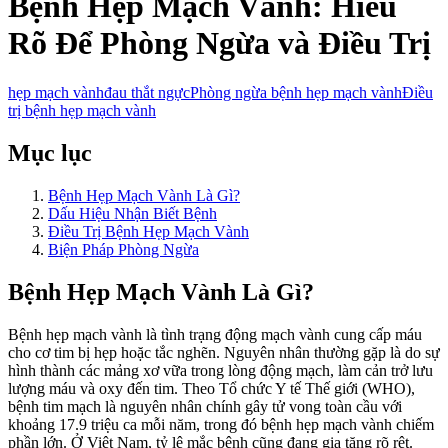
Bệnh Hẹp Mạch Vành: Hiểu
Rõ Để Phòng Ngừa và Điều Trị
hẹp mạch vành
đau thắt ngực
Phòng ngừa bệnh hẹp mạch vành
Điều
trị bệnh hẹp mạch vành
Mục lục
Bệnh Hẹp Mạch Vành Là Gì?
Dấu Hiệu Nhận Biết Bệnh
Điều Trị Bệnh Hẹp Mạch Vành
Biện Pháp Phòng Ngừa
Bệnh Hẹp Mạch Vành Là Gì?
Bệnh hẹp mạch vành là tình trạng động mạch vành cung cấp máu
cho cơ tim bị hẹp hoặc tắc nghẽn. Nguyên nhân thường gặp là do sự
hình thành các mảng xơ vữa trong lòng động mạch, làm cản trở lưu
lượng máu và oxy đến tim. Theo Tổ chức Y tế Thế giới (WHO),
bệnh tim mạch là nguyên nhân chính gây tử vong toàn cầu với
khoảng 17.9 triệu ca mỗi năm, trong đó bệnh hẹp mạch vành chiếm
phần lớn. Ở Việt Nam, tỷ lệ mắc bệnh cũng đang gia tăng rõ rệt.