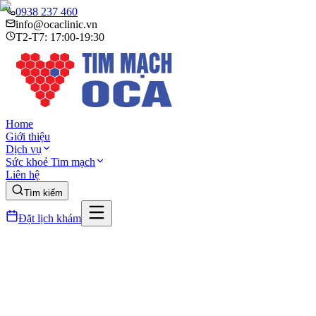
0938 237 460
info@ocaclinic.vn
T2-T7: 17:00-19:30
Home
Giới thiệu
Dịch vụ
Sức khoẻ Tim mạch
Liên hệ
Tìm kiếm
Đặt lịch khám