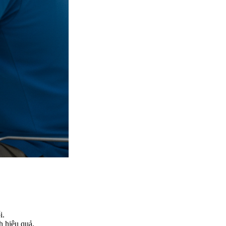
i.
h hiệu quả.