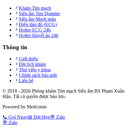
Khám Tim mạch
Siêu âm Tim Doppler
Siêu âm Mạch máu
Điện tâm đồ (ECG)
Holter ECG 24h
Holter Huyết áp 24h
Thông tin
Giới thiệu
Đặt lịch khám
Thư viện y khoa
Chính sách bảo mật
Liên hệ
© 2018 -
2026
Phòng khám Tim mạch Siêu âm BS Phạm Xuân
Hậu. Tất cả quyền được bảo lưu.
Powered by Medcomis
📞
Gọi Ngay
📅
Đặt Hẹn
💬
Zalo
💬
Zalo