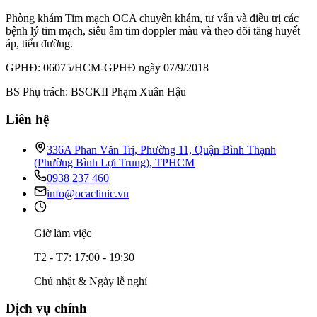
Phòng khám Tim mạch OCA chuyên khám, tư vấn và điều trị các
bệnh lý tim mạch, siêu âm tim doppler màu và theo dõi tăng huyết
áp, tiểu đường.
GPHĐ: 06075/HCM-GPHĐ ngày 07/9/2018
BS Phụ trách: BSCKII Phạm Xuân Hậu
Liên hệ
336A Phan Văn Trị, Phường 11, Quận Bình Thạnh
(Phường Bình Lợi Trung), TPHCM
0938 237 460
info@ocaclinic.vn
Giờ làm việc
T2 - T7: 17:00 - 19:30
Chủ nhật & Ngày lễ nghỉ
Dịch vụ chính