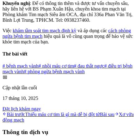
Khuyến nghị
: Để có thông tin thêm và được tư vấn chuyên sâu,
hãy liên hệ với BS Phạm Xuân Hậu, chuyên khoa tim mạch tại
Phòng khám Tim mạch Siêu âm OCA, địa chỉ 336a Phan Văn Trị,
Bình Lợi Trung, TPHCM. Tel: 0938237460.
Việc
khám tầm soát tim mạch định kỳ
và áp dụng các
cách phòng
ngừa bệnh tim mạch
hiệu quả là vô cùng quan trọng để bảo vệ sức
khỏe tim mạch của bạn.
Thẻ bài viết
#
bệnh mạch vành
#
nhồi máu cơ tim
#
đau thắt ngực
#
điều trị bệnh
mạch vành
#
phòng ngừa bệnh mạch vành
📅
Cập nhật lần cuối
17 tháng 10, 2025
Đặt lịch khám ngay
Bài trước
Thiếu máu cơ tim là gì mà dễ bị đột tử
Bài sau
Xơ vữa
động mạch
Thông tin dịch vụ