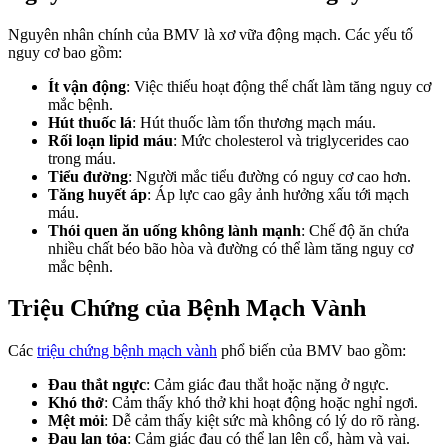
Nguyên nhân chính của BMV là xơ vữa động mạch. Các yếu tố
nguy cơ bao gồm:
Ít vận động
: Việc thiếu hoạt động thể chất làm tăng nguy cơ
mắc bệnh.
Hút thuốc lá
: Hút thuốc làm tổn thương mạch máu.
Rối loạn lipid máu
: Mức cholesterol và triglycerides cao
trong máu.
Tiểu đường
: Người mắc tiểu đường có nguy cơ cao hơn.
Tăng huyết áp
: Áp lực cao gây ảnh hưởng xấu tới mạch
máu.
Thói quen ăn uống không lành mạnh
: Chế độ ăn chứa
nhiều chất béo bão hòa và đường có thể làm tăng nguy cơ
mắc bệnh.
Triệu Chứng của Bệnh Mạch Vành
Các
triệu chứng bệnh mạch vành
phổ biến của BMV bao gồm:
Đau thắt ngực
: Cảm giác đau thắt hoặc nặng ở ngực.
Khó thở
: Cảm thấy khó thở khi hoạt động hoặc nghỉ ngơi.
Mệt mỏi
: Dễ cảm thấy kiệt sức mà không có lý do rõ ràng.
Đau lan tỏa
: Cảm giác đau có thể lan lên cổ, hàm và vai.