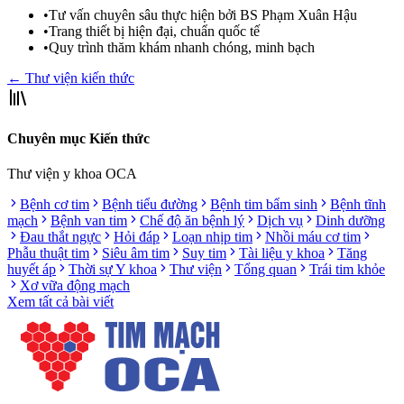
•
Tư vấn chuyên sâu thực hiện bởi BS Phạm Xuân Hậu
•
Trang thiết bị hiện đại, chuẩn quốc tế
•
Quy trình thăm khám nhanh chóng, minh bạch
← Thư viện kiến thức
Chuyên mục Kiến thức
Thư viện y khoa OCA
Bệnh cơ tim
Bệnh tiểu đường
Bệnh tim bẩm sinh
Bệnh tĩnh
mạch
Bệnh van tim
Chế độ ăn bệnh lý
Dịch vụ
Dinh dưỡng
Đau thắt ngực
Hỏi đáp
Loạn nhịp tim
Nhồi máu cơ tim
Phẫu thuật tim
Siêu âm tim
Suy tim
Tài liệu y khoa
Tăng
huyết áp
Thời sự Y khoa
Thư viện
Tổng quan
Trái tim khỏe
Xơ vữa động mạch
Xem tất cả bài viết