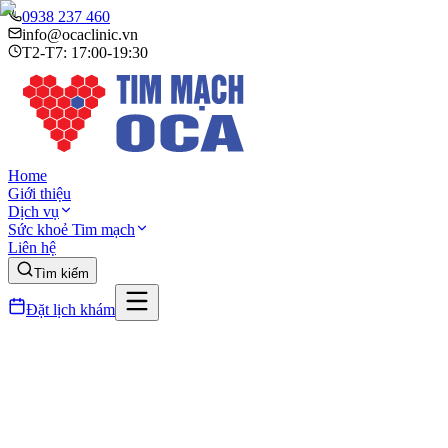
0938 237 460
info@ocaclinic.vn
T2-T7: 17:00-19:30
Home
Giới thiệu
Dịch vụ
Sức khoẻ Tim mạch
Liên hệ
Tìm kiếm
Đặt lịch khám