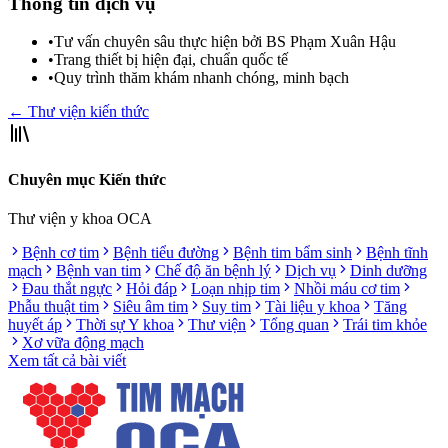
Thông tin dịch vụ
•
Tư vấn chuyên sâu thực hiện bởi BS Phạm Xuân Hậu
•
Trang thiết bị hiện đại, chuẩn quốc tế
•
Quy trình thăm khám nhanh chóng, minh bạch
← Thư viện kiến thức
Chuyên mục Kiến thức
Thư viện y khoa OCA
Bệnh cơ tim
Bệnh tiểu đường
Bệnh tim bẩm sinh
Bệnh tĩnh
mạch
Bệnh van tim
Chế độ ăn bệnh lý
Dịch vụ
Dinh dưỡng
Đau thắt ngực
Hỏi đáp
Loạn nhịp tim
Nhồi máu cơ tim
Phẫu thuật tim
Siêu âm tim
Suy tim
Tài liệu y khoa
Tăng
huyết áp
Thời sự Y khoa
Thư viện
Tổng quan
Trái tim khỏe
Xơ vữa động mạch
Xem tất cả bài viết