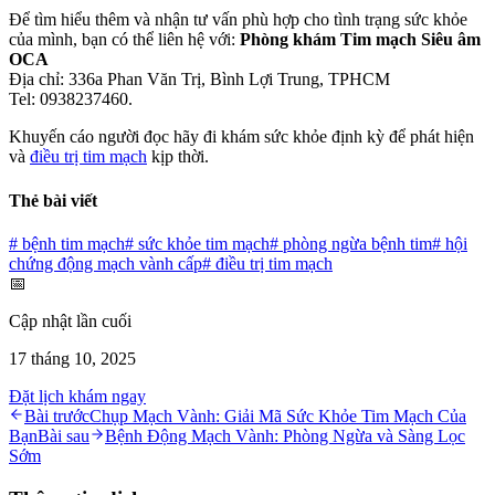
Để tìm hiểu thêm và nhận tư vấn phù hợp cho tình trạng sức khỏe
của mình, bạn có thể liên hệ với:
Phòng khám Tim mạch Siêu âm
OCA
Địa chỉ: 336a Phan Văn Trị, Bình Lợi Trung, TPHCM
Tel: 0938237460.
Khuyến cáo người đọc hãy đi khám sức khỏe định kỳ để phát hiện
và
điều trị tim mạch
kịp thời.
Thẻ bài viết
#
bệnh tim mạch
#
sức khỏe tim mạch
#
phòng ngừa bệnh tim
#
hội
chứng động mạch vành cấp
#
điều trị tim mạch
📅
Cập nhật lần cuối
17 tháng 10, 2025
Đặt lịch khám ngay
Bài trước
Chụp Mạch Vành: Giải Mã Sức Khỏe Tim Mạch Của
Bạn
Bài sau
Bệnh Động Mạch Vành: Phòng Ngừa và Sàng Lọc
Sớm