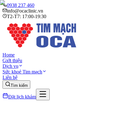
0938 237 460
info@ocaclinic.vn
T2-T7: 17:00-19:30
Home
Giới thiệu
Dịch vụ
Sức khoẻ Tim mạch
Liên hệ
Tìm kiếm
Đặt lịch khám