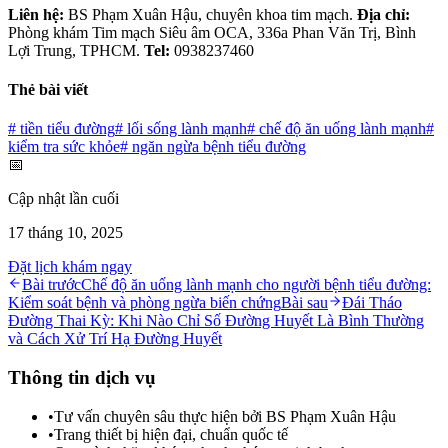
Liên hệ:
BS Phạm Xuân Hậu, chuyên khoa tim mạch.
Địa chỉ:
Phòng khám Tim mạch Siêu âm OCA, 336a Phan Văn Trị, Bình
Lợi Trung, TPHCM.
Tel:
0938237460
Thẻ bài viết
#
tiền tiểu đường
#
lối sống lành mạnh
#
chế độ ăn uống lành mạnh
#
kiểm tra sức khỏe
#
ngăn ngừa bệnh tiểu đường
📅
Cập nhật lần cuối
17 tháng 10, 2025
Đặt lịch khám ngay
Bài trước
Chế độ ăn uống lành mạnh cho người bệnh tiểu đường:
Kiểm soát bệnh và phòng ngừa biến chứng
Bài sau
Đái Tháo
Đường Thai Kỳ: Khi Nào Chỉ Số Đường Huyết Là Bình Thường
và Cách Xử Trí Hạ Đường Huyết
Thông tin dịch vụ
•
Tư vấn chuyên sâu thực hiện bởi BS Phạm Xuân Hậu
•
Trang thiết bị hiện đại, chuẩn quốc tế