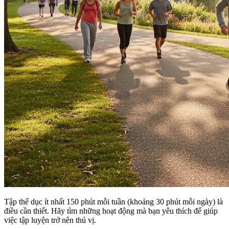
Tập thể dục ít nhất 150 phút mỗi tuần (khoảng 30 phút mỗi ngày) là
điều cần thiết. Hãy tìm những hoạt động mà bạn yêu thích để giúp
việc tập luyện trở nên thú vị.