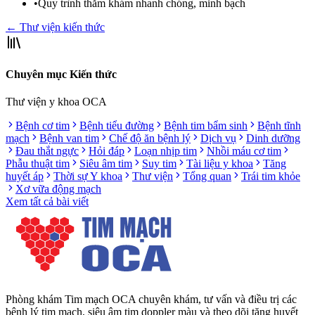
•
Quy trình thăm khám nhanh chóng, minh bạch
← Thư viện kiến thức
Chuyên mục Kiến thức
Thư viện y khoa OCA
Bệnh cơ tim
Bệnh tiểu đường
Bệnh tim bẩm sinh
Bệnh tĩnh
mạch
Bệnh van tim
Chế độ ăn bệnh lý
Dịch vụ
Dinh dưỡng
Đau thắt ngực
Hỏi đáp
Loạn nhịp tim
Nhồi máu cơ tim
Phẫu thuật tim
Siêu âm tim
Suy tim
Tài liệu y khoa
Tăng
huyết áp
Thời sự Y khoa
Thư viện
Tổng quan
Trái tim khỏe
Xơ vữa động mạch
Xem tất cả bài viết
Phòng khám Tim mạch OCA chuyên khám, tư vấn và điều trị các
bệnh lý tim mạch, siêu âm tim doppler màu và theo dõi tăng huyết