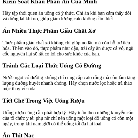
Kiểm Soát Khẩu Phần Ăn Của Mình
Hãy tập thói quen ăn uống có ý thức. Chỉ ăn khi bạn cảm thấy đói
và dừng lại khi no, giúp giảm lượng calo không cần thiết.
Ăn Nhiều Thực Phẩm Giàu Chất Xơ
Thực phẩm giàu chất xơ không chỉ giúp no lâu mà còn hỗ trợ tiêu
hóa. Thêm vào đó, thực phẩm như đậu, trái cây ăn được cả vỏ, ngũ
cốc nguyên hạt sẽ rất có lợi cho sức khỏe của bạn.
Tránh Các Loại Thức Uống Có Đường
Nước ngọt có đường không chỉ cung cấp calo rỗng mà còn làm tăng
lượng đường huyết nhanh chóng. Hãy chọn nước lọc hoặc trà thảo
mộc thay vì soda.
Tiết Chế Trong Việc Uống Rượu
Uống rượu cũng cần phải hợp lý. Hãy tuân theo những khuyến cáo
của tổ chức y tế: phụ nữ chỉ nên uống một loại đồ uống có cồn một
ngày, trong khi nam giới có thể uống tối đa hai loại.
Ăn Thịt Nạc