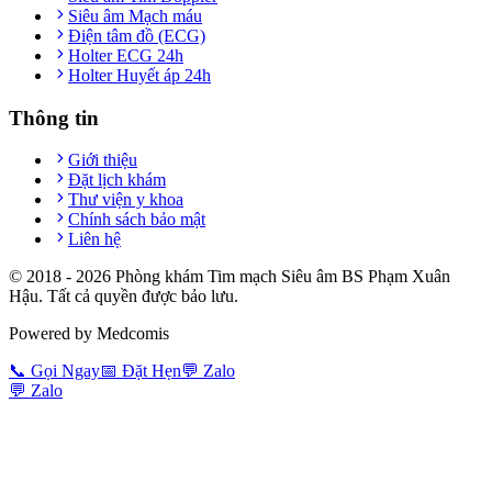
Siêu âm Mạch máu
Điện tâm đồ (ECG)
Holter ECG 24h
Holter Huyết áp 24h
Thông tin
Giới thiệu
Đặt lịch khám
Thư viện y khoa
Chính sách bảo mật
Liên hệ
© 2018 -
2026
Phòng khám Tim mạch Siêu âm BS Phạm Xuân
Hậu. Tất cả quyền được bảo lưu.
Powered by Medcomis
📞
Gọi Ngay
📅
Đặt Hẹn
💬
Zalo
💬
Zalo