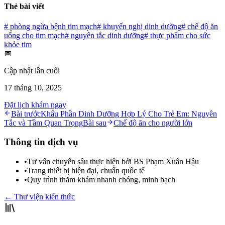
Thẻ bài viết
#
phòng ngừa bệnh tim mạch
#
khuyến nghị dinh dưỡng
#
chế độ ăn
uống cho tim mạch
#
nguyên tắc dinh dưỡng
#
thực phẩm cho sức
khỏe tim
📅
Cập nhật lần cuối
17 tháng 10, 2025
Đặt lịch khám ngay
Bài trước
Khẩu Phần Dinh Dưỡng Hợp Lý Cho Trẻ Em: Nguyên
Tắc và Tầm Quan Trọng
Bài sau
Chế độ ăn cho người lớn
Thông tin dịch vụ
•
Tư vấn chuyên sâu thực hiện bởi BS Phạm Xuân Hậu
•
Trang thiết bị hiện đại, chuẩn quốc tế
•
Quy trình thăm khám nhanh chóng, minh bạch
← Thư viện kiến thức