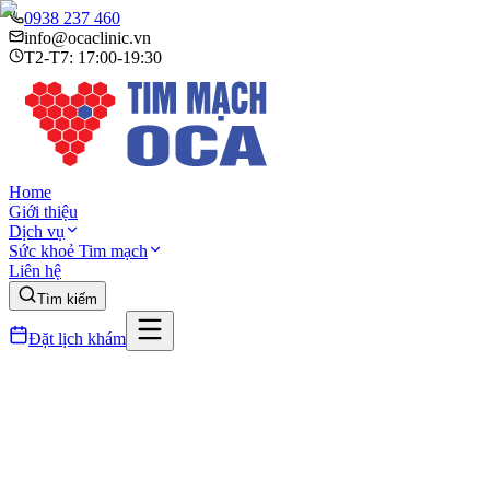
0938 237 460
info@ocaclinic.vn
T2-T7: 17:00-19:30
Home
Giới thiệu
Dịch vụ
Sức khoẻ Tim mạch
Liên hệ
Tìm kiếm
Đặt lịch khám