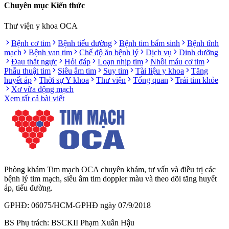
Chuyên mục Kiến thức
Thư viện y khoa OCA
Bệnh cơ tim
Bệnh tiểu đường
Bệnh tim bẩm sinh
Bệnh tĩnh
mạch
Bệnh van tim
Chế độ ăn bệnh lý
Dịch vụ
Dinh dưỡng
Đau thắt ngực
Hỏi đáp
Loạn nhịp tim
Nhồi máu cơ tim
Phẫu thuật tim
Siêu âm tim
Suy tim
Tài liệu y khoa
Tăng
huyết áp
Thời sự Y khoa
Thư viện
Tổng quan
Trái tim khỏe
Xơ vữa động mạch
Xem tất cả bài viết
Phòng khám Tim mạch OCA chuyên khám, tư vấn và điều trị các
bệnh lý tim mạch, siêu âm tim doppler màu và theo dõi tăng huyết
áp, tiểu đường.
GPHĐ: 06075/HCM-GPHĐ ngày 07/9/2018
BS Phụ trách: BSCKII Phạm Xuân Hậu