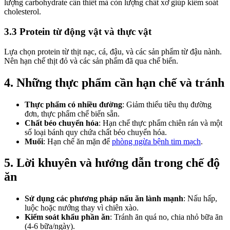
lượng carbohydrate cần thiết mà còn lượng chất xơ giúp kiểm soát
cholesterol.
3.3 Protein từ động vật và thực vật
Lựa chọn protein từ thịt nạc, cá, đậu, và các sản phẩm từ đậu nành.
Nên hạn chế thịt đỏ và các sản phẩm đã qua chế biến.
4. Những thực phẩm cần hạn chế và tránh
Thực phẩm có nhiều đường
: Giảm thiểu tiêu thụ đường
đơn, thực phẩm chế biến sẵn.
Chất béo chuyển hóa
: Hạn chế thực phẩm chiên rán và một
số loại bánh quy chứa chất béo chuyển hóa.
Muối
: Hạn chế ăn mặn để
phòng ngừa bệnh tim mạch
.
5. Lời khuyên và hướng dẫn trong chế độ
ăn
Sử dụng các phương pháp nấu ăn lành mạnh
: Nấu hấp,
luộc hoặc nướng thay vì chiên xào.
Kiểm soát khẩu phần ăn
: Tránh ăn quá no, chia nhỏ bữa ăn
(4-6 bữa/ngày).