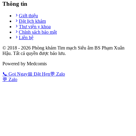
Thông tin
Giới thiệu
Đặt lịch khám
Thư viện y khoa
Chính sách bảo mật
Liên hệ
© 2018 -
2026
Phòng khám Tim mạch Siêu âm BS Phạm Xuân
Hậu. Tất cả quyền được bảo lưu.
Powered by Medcomis
📞
Gọi Ngay
📅
Đặt Hẹn
💬
Zalo
💬
Zalo