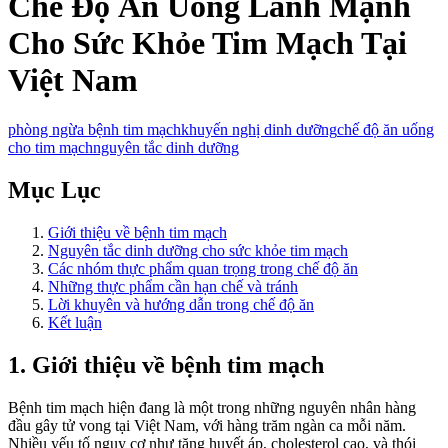
Chế Độ Ăn Uống Lành Mạnh
Cho Sức Khỏe Tim Mạch Tại
Việt Nam
phòng ngừa bệnh tim mạch
khuyến nghị dinh dưỡng
chế độ ăn uống
cho tim mạch
nguyên tắc dinh dưỡng
Mục Lục
Giới thiệu về bệnh tim mạch
Nguyên tắc dinh dưỡng cho sức khỏe tim mạch
Các nhóm thực phẩm quan trọng trong chế độ ăn
Những thực phẩm cần hạn chế và tránh
Lời khuyên và hướng dẫn trong chế độ ăn
Kết luận
1. Giới thiệu về bệnh tim mạch
Bệnh tim mạch hiện đang là một trong những nguyên nhân hàng
đầu gây tử vong tại Việt Nam, với hàng trăm ngàn ca mỗi năm.
Nhiều yếu tố nguy cơ như tăng huyết áp, cholesterol cao, và thói