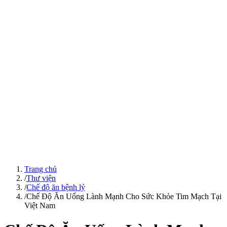
Trang chủ
/
Thư viện
/
Chế độ ăn bệnh lý
/
Chế Độ Ăn Uống Lành Mạnh Cho Sức Khỏe Tim Mạch Tại
Việt Nam