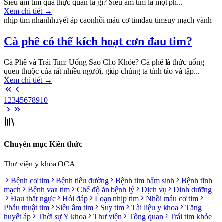
Siêu âm tim qua thực quản là gì? Siêu âm tim là một ph...
Xem chi tiết
→
nhịp tim nhanh
huyết áp cao
nhồi máu cơ tim
đau tim
suy mạch vành
Cà phê có thể kích hoạt cơn đau tim?
Cà Phê và Trái Tim: Uống Sao Cho Khỏe? Cà phê là thức uống
quen thuộc của rất nhiều người, giúp chúng ta tỉnh táo và tập...
Xem chi tiết
→
1
2
3
4
5
6
7
8
9
10
Chuyên mục Kiến thức
Thư viện y khoa OCA
Bệnh cơ tim
Bệnh tiểu đường
Bệnh tim bẩm sinh
Bệnh tĩnh
mạch
Bệnh van tim
Chế độ ăn bệnh lý
Dịch vụ
Dinh dưỡng
Đau thắt ngực
Hỏi đáp
Loạn nhịp tim
Nhồi máu cơ tim
Phẫu thuật tim
Siêu âm tim
Suy tim
Tài liệu y khoa
Tăng
huyết áp
Thời sự Y khoa
Thư viện
Tổng quan
Trái tim khỏe