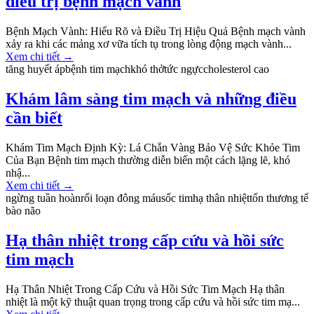
điều trị bệnh mạch vành
Bệnh Mạch Vành: Hiểu Rõ và Điều Trị Hiệu Quả Bệnh mạch vành
xảy ra khi các mảng xơ vữa tích tụ trong lòng động mạch vành...
Xem chi tiết
→
tăng huyết áp
bệnh tim mạch
khó thở
tức ngực
cholesterol cao
Khám lâm sàng tim mạch và những điều
cần biết
Khám Tim Mạch Định Kỳ: Lá Chắn Vàng Bảo Vệ Sức Khỏe Tim
Của Bạn Bệnh tim mạch thường diễn biến một cách lặng lẽ, khó
nhậ...
Xem chi tiết
→
ngừng tuần hoàn
rối loạn đông máu
sốc tim
hạ thân nhiệt
tổn thương tế
bào não
Hạ thân nhiệt trong cấp cứu và hồi sức
tim mạch
Hạ Thân Nhiệt Trong Cấp Cứu và Hồi Sức Tim Mạch Hạ thân
nhiệt là một kỹ thuật quan trọng trong cấp cứu và hồi sức tim mạ...