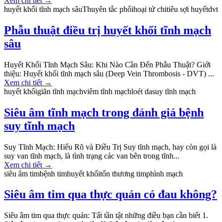
Xem chi tiết
→
huyết khối tĩnh mạch sâu
Thuyên tắc phổi
hoại tử chi
tiêu sợi huyết
dvt
Phẫu thuật điều trị huyết khối tĩnh mạch
sâu
Huyết Khối Tĩnh Mạch Sâu: Khi Nào Cần Đến Phẫu Thuật? Giới
thiệu: Huyết khối tĩnh mạch sâu (Deep Vein Thrombosis - DVT) ...
Xem chi tiết
→
huyết khối
giãn tĩnh mạch
viêm tĩnh mạch
loét da
suy tĩnh mạch
Siêu âm tĩnh mạch trong đánh giá bệnh
suy tĩnh mạch
Suy Tĩnh Mạch: Hiểu Rõ và Điều Trị Suy tĩnh mạch, hay còn gọi là
suy van tĩnh mạch, là tình trạng các van bên trong tĩnh...
Xem chi tiết
→
siêu âm tim
bệnh tim
huyết khối
tổn thương tim
phình mạch
Siêu âm tim qua thực quản có đau không?
Siêu âm tim qua thực quản: Tất tần tật những điều bạn cần biết 1.