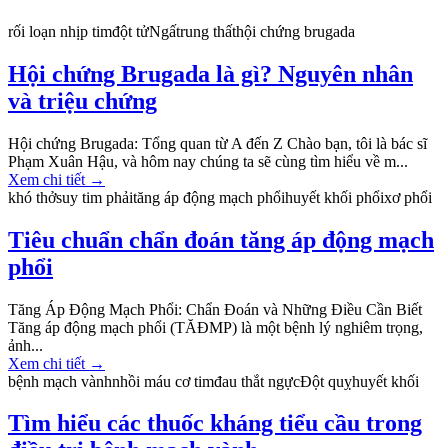
rối loạn nhịp tim
đột tử
Ngất
rung thất
hội chứng brugada
Hội chứng Brugada là gì? Nguyên nhân
và triệu chứng
Hội chứng Brugada: Tổng quan từ A đến Z Chào bạn, tôi là bác sĩ
Phạm Xuân Hậu, và hôm nay chúng ta sẽ cùng tìm hiểu về m...
Xem chi tiết
→
khó thở
suy tim phải
tăng áp động mạch phổi
huyết khối phổi
xơ phổi
Tiêu chuẩn chẩn đoán tăng áp động mạch
phổi
Tăng Áp Động Mạch Phổi: Chẩn Đoán và Những Điều Cần Biết
Tăng áp động mạch phổi (TĂĐMP) là một bệnh lý nghiêm trọng,
ảnh...
Xem chi tiết
→
bệnh mạch vành
nhồi máu cơ tim
đau thắt ngực
Đột quỵ
huyết khối
Tìm hiểu các thuốc kháng tiểu cầu trong