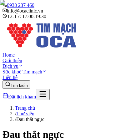
0938 237 460
info@ocaclinic.vn
T2-T7: 17:00-19:30
Home
Giới thiệu
Dịch vụ
Sức khoẻ Tim mạch
Liên hệ
Tìm kiếm
Đặt lịch khám
Trang chủ
/
Thư viện
/
Đau thắt ngực
Đau thắt ngực