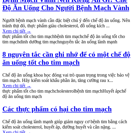
Độ Ăn Uống Cho Người Bệnh Mạch Vành
Người bệnh mạch vành cần đặc biệt chú ý đến chế độ ăn uống. Nên
tránh thịt đỏ, thực phẩm giàu cholesterol, đồ uống kích ...
Xem chi tiết
→
thực phẩm tốt cho tim mạch
bệnh tim mạch
chế độ ăn uống tốt cho
tim mạch
dinh dưỡng tim mạch
nguyên tắc ăn uống lành mạnh
8 nguyên tắc cần ghi nhớ để có một chế độ
ăn uống tốt cho tim mạch
Chế độ ăn uống khoa học đóng vai trò quan trọng trong việc bảo vệ
tim mạch. Hãy kiểm soát khẩu phần ăn, tăng cường rau x...
Xem chi tiết
→
thực phẩm tốt cho tim mạch
cholesterol
bệnh tim mạch
Huyết áp
chế
độ ăn uống tim mạch
Các thực phẩm có hại cho tim mạch
Chế độ ăn uống lành mạnh giúp giảm nguy cơ bệnh tim bằng cách
kiểm soát cholesterol, huyết áp, đường huyết và cân nặng. ...
Xem chi tiết
→