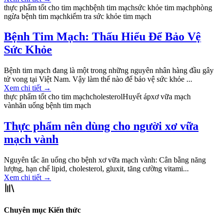
thực phẩm tốt cho tim mạch
bệnh tim mạch
sức khỏe tim mạch
phòng
ngừa bệnh tim mạch
kiểm tra sức khỏe tim mạch
Bệnh Tim Mạch: Thấu Hiểu Để Bảo Vệ
Sức Khỏe
Bệnh tim mạch đang là một trong những nguyên nhân hàng đầu gây
tử vong tại Việt Nam. Vậy làm thế nào để bảo vệ sức khỏe ...
Xem chi tiết
→
thực phẩm tốt cho tim mạch
cholesterol
Huyết áp
xơ vữa mạch
vành
ăn uống bệnh tim mạch
Thực phẩm nên dùng cho người xơ vữa
mạch vành
Nguyên tắc ăn uống cho bệnh xơ vữa mạch vành: Cân bằng năng
lượng, hạn chế lipid, cholesterol, gluxit, tăng cường vitami...
Xem chi tiết
→
Chuyên mục Kiến thức