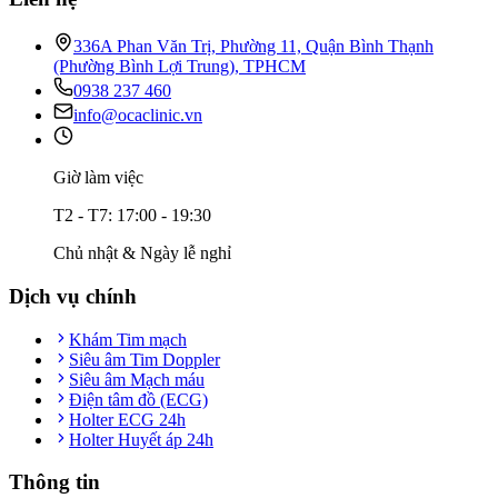
336A Phan Văn Trị, Phường 11, Quận Bình Thạnh
(Phường Bình Lợi Trung), TPHCM
0938 237 460
info@ocaclinic.vn
Giờ làm việc
T2 - T7: 17:00 - 19:30
Chủ nhật & Ngày lễ nghỉ
Dịch vụ chính
Khám Tim mạch
Siêu âm Tim Doppler
Siêu âm Mạch máu
Điện tâm đồ (ECG)
Holter ECG 24h
Holter Huyết áp 24h
Thông tin