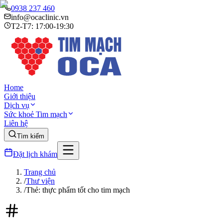
0938 237 460
info@ocaclinic.vn
T2-T7: 17:00-19:30
Home
Giới thiệu
Dịch vụ
Sức khoẻ Tim mạch
Liên hệ
Tìm kiếm
Đặt lịch khám
Trang chủ
/
Thư viện
/
Thẻ: thực phẩm tốt cho tim mạch