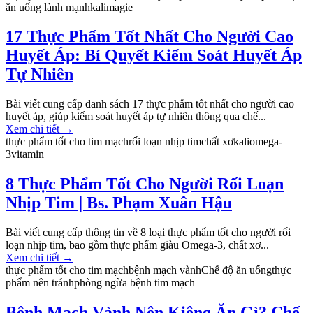
ăn uống lành mạnh
kali
magie
17 Thực Phẩm Tốt Nhất Cho Người Cao
Huyết Áp: Bí Quyết Kiểm Soát Huyết Áp
Tự Nhiên
Bài viết cung cấp danh sách 17 thực phẩm tốt nhất cho người cao
huyết áp, giúp kiểm soát huyết áp tự nhiên thông qua chế...
Xem chi tiết
→
thực phẩm tốt cho tim mạch
rối loạn nhịp tim
chất xơ
kali
omega-
3
vitamin
8 Thực Phẩm Tốt Cho Người Rối Loạn
Nhịp Tim | Bs. Phạm Xuân Hậu
Bài viết cung cấp thông tin về 8 loại thực phẩm tốt cho người rối
loạn nhịp tim, bao gồm thực phẩm giàu Omega-3, chất xơ...
Xem chi tiết
→
thực phẩm tốt cho tim mạch
bệnh mạch vành
Chế độ ăn uống
thực
phẩm nên tránh
phòng ngừa bệnh tim mạch
Bệnh Mạch Vành Nên Kiêng Ăn Gì? Chế