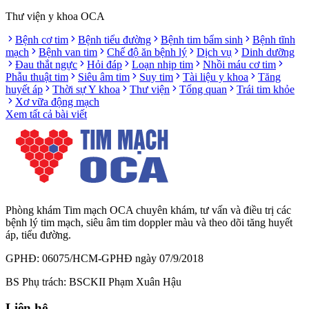
Thư viện y khoa OCA
Bệnh cơ tim
Bệnh tiểu đường
Bệnh tim bẩm sinh
Bệnh tĩnh
mạch
Bệnh van tim
Chế độ ăn bệnh lý
Dịch vụ
Dinh dưỡng
Đau thắt ngực
Hỏi đáp
Loạn nhịp tim
Nhồi máu cơ tim
Phẫu thuật tim
Siêu âm tim
Suy tim
Tài liệu y khoa
Tăng
huyết áp
Thời sự Y khoa
Thư viện
Tổng quan
Trái tim khỏe
Xơ vữa động mạch
Xem tất cả bài viết
Phòng khám Tim mạch OCA chuyên khám, tư vấn và điều trị các
bệnh lý tim mạch, siêu âm tim doppler màu và theo dõi tăng huyết
áp, tiểu đường.
GPHĐ: 06075/HCM-GPHĐ ngày 07/9/2018
BS Phụ trách: BSCKII Phạm Xuân Hậu
Liên hệ