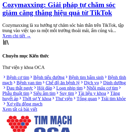
Cozymaxxing: Giải pháp tự chăm sóc
giảm căng thẳng hiệu quả từ TikTok
Cozymaxxing là xu hướng tự chăm sóc bản thân trên TikTok, tập
trung vào việc tạo ra một môi trường thoải mái, ấm cúng và...
Xem chi tiết
→
Chuyên mục Kiến thức
Thư viện y khoa OCA
Bệnh cơ tim
Bệnh tiểu đường
Bệnh tim bẩm sinh
Bệnh tĩnh
mạch
Bệnh van tim
Chế độ ăn bệnh lý
Dịch vụ
Dinh dưỡng
Đau thắt ngực
Hỏi đáp
Loạn nhịp tim
Nhồi máu cơ tim
Phẫu thuật tim
Siêu âm tim
Suy tim
Tài liệu y khoa
Tăng
huyết áp
Thời sự Y khoa
Thư viện
Tổng quan
Trái tim khỏe
Xơ vữa động mạch
Xem tất cả bài viết