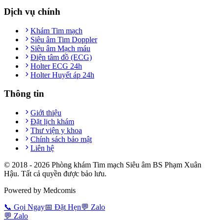
Dịch vụ chính
Khám Tim mạch
Siêu âm Tim Doppler
Siêu âm Mạch máu
Điện tâm đồ (ECG)
Holter ECG 24h
Holter Huyết áp 24h
Thông tin
Giới thiệu
Đặt lịch khám
Thư viện y khoa
Chính sách bảo mật
Liên hệ
© 2018 -
2026
Phòng khám Tim mạch Siêu âm BS Phạm Xuân
Hậu. Tất cả quyền được bảo lưu.
Powered by Medcomis
📞
Gọi Ngay
📅
Đặt Hẹn
💬
Zalo
💬
Zalo