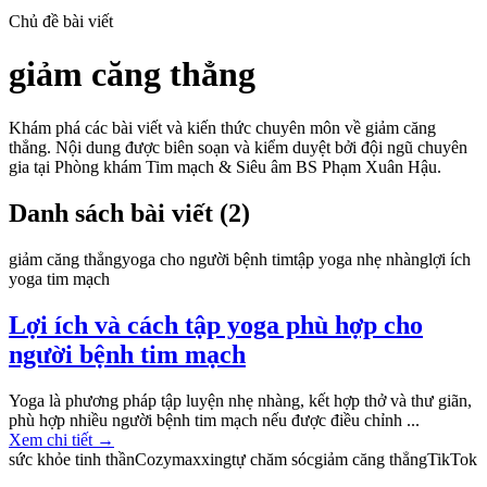
Chủ đề bài viết
giảm căng thẳng
Khám phá các bài viết và kiến thức chuyên môn về
giảm căng
thẳng
. Nội dung được biên soạn và kiểm duyệt bởi đội ngũ chuyên
gia tại Phòng khám Tim mạch & Siêu âm BS Phạm Xuân Hậu.
Danh sách bài viết (
2
)
giảm căng thẳng
yoga cho người bệnh tim
tập yoga nhẹ nhàng
lợi ích
yoga tim mạch
Lợi ích và cách tập yoga phù hợp cho
người bệnh tim mạch
Yoga là phương pháp tập luyện nhẹ nhàng, kết hợp thở và thư giãn,
phù hợp nhiều người bệnh tim mạch nếu được điều chỉnh ...
Xem chi tiết
→
sức khỏe tinh thần
Cozymaxxing
tự chăm sóc
giảm căng thẳng
TikTok