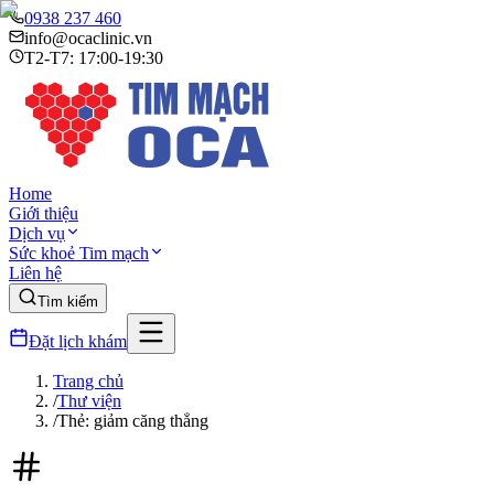
0938 237 460
info@ocaclinic.vn
T2-T7: 17:00-19:30
Home
Giới thiệu
Dịch vụ
Sức khoẻ Tim mạch
Liên hệ
Tìm kiếm
Đặt lịch khám
Trang chủ
/
Thư viện
/
Thẻ: giảm căng thẳng