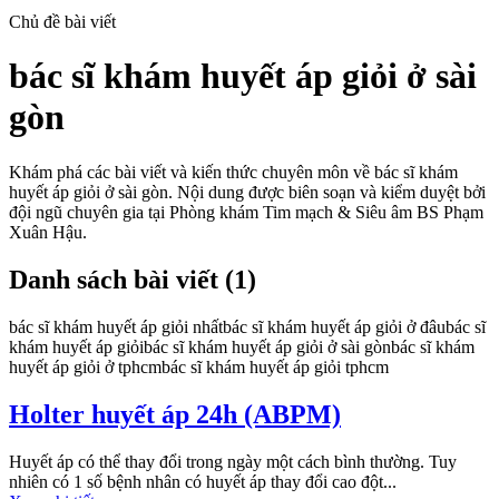
Chủ đề bài viết
bác sĩ khám huyết áp giỏi ở sài
gòn
Khám phá các bài viết và kiến thức chuyên môn về
bác sĩ khám
huyết áp giỏi ở sài gòn
. Nội dung được biên soạn và kiểm duyệt bởi
đội ngũ chuyên gia tại Phòng khám Tim mạch & Siêu âm BS Phạm
Xuân Hậu.
Danh sách bài viết (
1
)
bác sĩ khám huyết áp giỏi nhất
bác sĩ khám huyết áp giỏi ở đâu
bác sĩ
khám huyết áp giỏi
bác sĩ khám huyết áp giỏi ở sài gòn
bác sĩ khám
huyết áp giỏi ở tphcm
bác sĩ khám huyết áp giỏi tphcm
Holter huyết áp 24h (ABPM)
Huyết áp có thể thay đổi trong ngày một cách bình thường. Tuy
nhiên có 1 số bệnh nhân có huyết áp thay đổi cao đột...