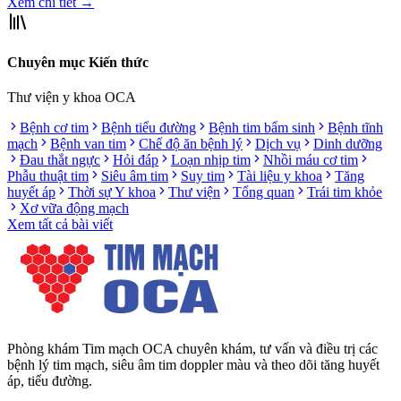
Xem chi tiết
→
Chuyên mục Kiến thức
Thư viện y khoa OCA
Bệnh cơ tim
Bệnh tiểu đường
Bệnh tim bẩm sinh
Bệnh tĩnh
mạch
Bệnh van tim
Chế độ ăn bệnh lý
Dịch vụ
Dinh dưỡng
Đau thắt ngực
Hỏi đáp
Loạn nhịp tim
Nhồi máu cơ tim
Phẫu thuật tim
Siêu âm tim
Suy tim
Tài liệu y khoa
Tăng
huyết áp
Thời sự Y khoa
Thư viện
Tổng quan
Trái tim khỏe
Xơ vữa động mạch
Xem tất cả bài viết
Phòng khám Tim mạch OCA chuyên khám, tư vấn và điều trị các
bệnh lý tim mạch, siêu âm tim doppler màu và theo dõi tăng huyết
áp, tiểu đường.