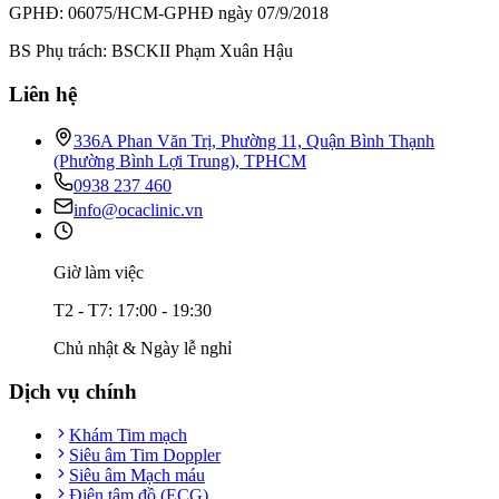
GPHĐ: 06075/HCM-GPHĐ ngày 07/9/2018
BS Phụ trách: BSCKII Phạm Xuân Hậu
Liên hệ
336A Phan Văn Trị, Phường 11, Quận Bình Thạnh
(Phường Bình Lợi Trung), TPHCM
0938 237 460
info@ocaclinic.vn
Giờ làm việc
T2 - T7: 17:00 - 19:30
Chủ nhật & Ngày lễ nghỉ
Dịch vụ chính
Khám Tim mạch
Siêu âm Tim Doppler
Siêu âm Mạch máu
Điện tâm đồ (ECG)