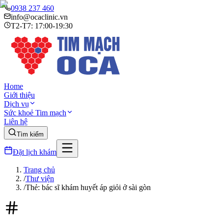
0938 237 460
info@ocaclinic.vn
T2-T7: 17:00-19:30
Home
Giới thiệu
Dịch vụ
Sức khoẻ Tim mạch
Liên hệ
Tìm kiếm
Đặt lịch khám
Trang chủ
/
Thư viện
/
Thẻ: bác sĩ khám huyết áp giỏi ở sài gòn