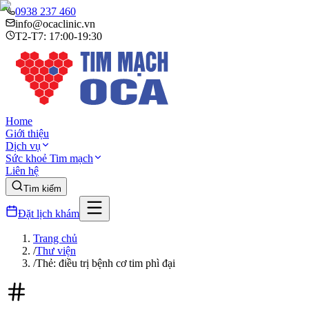
0938 237 460
info@ocaclinic.vn
T2-T7: 17:00-19:30
Home
Giới thiệu
Dịch vụ
Sức khoẻ Tim mạch
Liên hệ
Tìm kiếm
Đặt lịch khám
Trang chủ
/
Thư viện
/
Thẻ: điều trị bệnh cơ tim phì đại