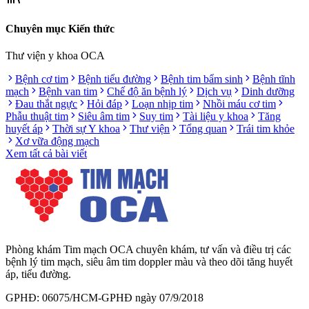
Chuyên mục Kiến thức
Thư viện y khoa OCA
Bệnh cơ tim
Bệnh tiểu đường
Bệnh tim bẩm sinh
Bệnh tĩnh
mạch
Bệnh van tim
Chế độ ăn bệnh lý
Dịch vụ
Dinh dưỡng
Đau thắt ngực
Hỏi đáp
Loạn nhịp tim
Nhồi máu cơ tim
Phẫu thuật tim
Siêu âm tim
Suy tim
Tài liệu y khoa
Tăng
huyết áp
Thời sự Y khoa
Thư viện
Tổng quan
Trái tim khỏe
Xơ vữa động mạch
Xem tất cả bài viết
Phòng khám Tim mạch OCA chuyên khám, tư vấn và điều trị các
bệnh lý tim mạch, siêu âm tim doppler màu và theo dõi tăng huyết
áp, tiểu đường.
GPHĐ: 06075/HCM-GPHĐ ngày 07/9/2018