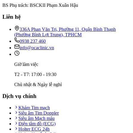
BS Phụ trách: BSCKII Phạm Xuân Hậu
Liên hệ
336A Phan Văn Trị, Phường 11, Quận Bình Thạnh
(Phường Bình Lợi Trung), TPHCM
0938 237 460
info@ocaclinic.vn
Giờ làm việc
T2 - T7: 17:00 - 19:30
Chủ nhật & Ngày lễ nghỉ
Dịch vụ chính
Khám Tim mạch
Siêu âm Tim Doppler
Siêu âm Mạch máu
Điện tâm đồ (ECG)
Holter ECG 24h