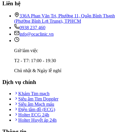
Liên hệ
336A Phan Văn Trị, Phường 11, Quận Bình Thạnh
(Phường Bình Lợi Trung), TPHCM
0938 237 460
info@ocaclinic.vn
Giờ làm việc
T2 - T7: 17:00 - 19:30
Chủ nhật & Ngày lễ nghỉ
Dịch vụ chính
Khám Tim mạch
Siêu âm Tim Doppler
Siêu âm Mạch máu
Điện tâm đồ (ECG)
Holter ECG 24h
Holter Huyết áp 24h
Thông tin