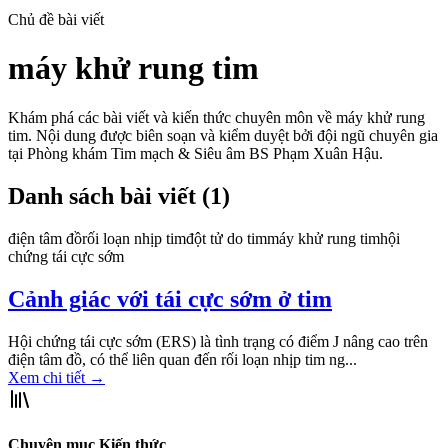
Chủ đề bài viết
máy khử rung tim
Khám phá các bài viết và kiến thức chuyên môn về
máy khử rung
tim
. Nội dung được biên soạn và kiểm duyệt bởi đội ngũ chuyên gia
tại Phòng khám Tim mạch & Siêu âm BS Phạm Xuân Hậu.
Danh sách bài viết (
1
)
điện tâm đồ
rối loạn nhịp tim
đột tử do tim
máy khử rung tim
hội
chứng tái cực sớm
Cảnh giác với tái cực sớm ở tim
Hội chứng tái cực sớm (ERS) là tình trạng có điểm J nâng cao trên
điện tâm đồ, có thể liên quan đến rối loạn nhịp tim ng...
Xem chi tiết
→
Chuyên mục Kiến thức