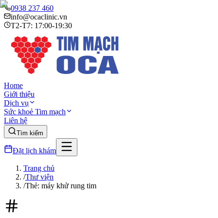
0938 237 460
info@ocaclinic.vn
T2-T7: 17:00-19:30
Home
Giới thiệu
Dịch vụ
Sức khoẻ Tim mạch
Liên hệ
Tìm kiếm
Đặt lịch khám
Trang chủ
/
Thư viện
/
Thẻ: máy khử rung tim