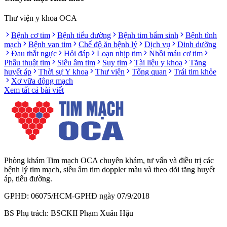
Thư viện y khoa OCA
Bệnh cơ tim
Bệnh tiểu đường
Bệnh tim bẩm sinh
Bệnh tĩnh
mạch
Bệnh van tim
Chế độ ăn bệnh lý
Dịch vụ
Dinh dưỡng
Đau thắt ngực
Hỏi đáp
Loạn nhịp tim
Nhồi máu cơ tim
Phẫu thuật tim
Siêu âm tim
Suy tim
Tài liệu y khoa
Tăng
huyết áp
Thời sự Y khoa
Thư viện
Tổng quan
Trái tim khỏe
Xơ vữa động mạch
Xem tất cả bài viết
Phòng khám Tim mạch OCA chuyên khám, tư vấn và điều trị các
bệnh lý tim mạch, siêu âm tim doppler màu và theo dõi tăng huyết
áp, tiểu đường.
GPHĐ: 06075/HCM-GPHĐ ngày 07/9/2018
BS Phụ trách: BSCKII Phạm Xuân Hậu