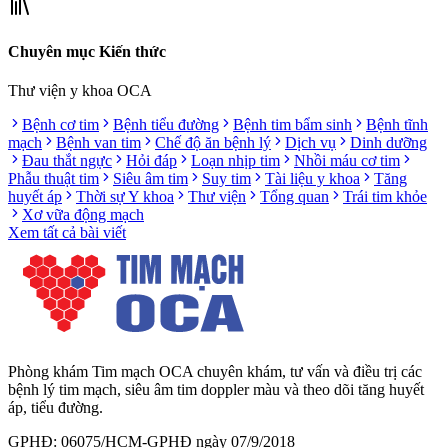
Chuyên mục Kiến thức
Thư viện y khoa OCA
Bệnh cơ tim
Bệnh tiểu đường
Bệnh tim bẩm sinh
Bệnh tĩnh
mạch
Bệnh van tim
Chế độ ăn bệnh lý
Dịch vụ
Dinh dưỡng
Đau thắt ngực
Hỏi đáp
Loạn nhịp tim
Nhồi máu cơ tim
Phẫu thuật tim
Siêu âm tim
Suy tim
Tài liệu y khoa
Tăng
huyết áp
Thời sự Y khoa
Thư viện
Tổng quan
Trái tim khỏe
Xơ vữa động mạch
Xem tất cả bài viết
Phòng khám Tim mạch OCA chuyên khám, tư vấn và điều trị các
bệnh lý tim mạch, siêu âm tim doppler màu và theo dõi tăng huyết
áp, tiểu đường.
GPHĐ: 06075/HCM-GPHĐ ngày 07/9/2018