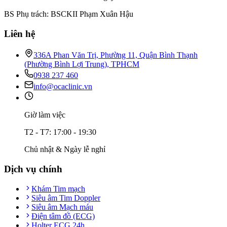
BS Phụ trách: BSCKII Phạm Xuân Hậu
Liên hệ
336A Phan Văn Trị, Phường 11, Quận Bình Thạnh
(Phường Bình Lợi Trung), TPHCM
0938 237 460
info@ocaclinic.vn
Giờ làm việc
T2 - T7: 17:00 - 19:30
Chủ nhật & Ngày lễ nghỉ
Dịch vụ chính
Khám Tim mạch
Siêu âm Tim Doppler
Siêu âm Mạch máu
Điện tâm đồ (ECG)
Holter ECG 24h