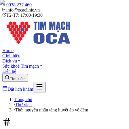
0938 237 460
info@ocaclinic.vn
T2-T7: 17:00-19:30
Home
Giới thiệu
Dịch vụ
Sức khoẻ Tim mạch
Liên hệ
Tìm kiếm
Đặt lịch khám
Trang chủ
/
Thư viện
/
Thẻ: nguyên nhân tăng huyết áp về đêm