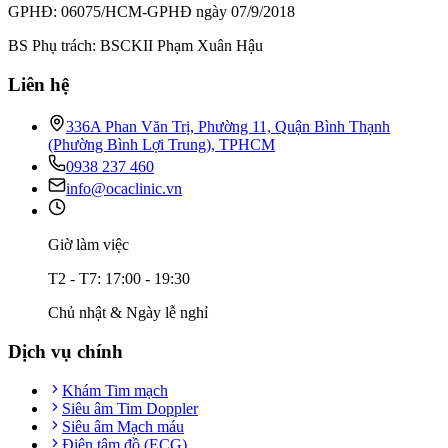
GPHĐ: 06075/HCM-GPHĐ ngày 07/9/2018
BS Phụ trách: BSCKII Phạm Xuân Hậu
Liên hệ
336A Phan Văn Trị, Phường 11, Quận Bình Thạnh
(Phường Bình Lợi Trung), TPHCM
0938 237 460
info@ocaclinic.vn
Giờ làm việc
T2 - T7: 17:00 - 19:30
Chủ nhật & Ngày lễ nghỉ
Dịch vụ chính
Khám Tim mạch
Siêu âm Tim Doppler
Siêu âm Mạch máu
Điện tâm đồ (ECG)