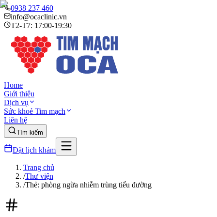
0938 237 460
info@ocaclinic.vn
T2-T7: 17:00-19:30
Home
Giới thiệu
Dịch vụ
Sức khoẻ Tim mạch
Liên hệ
Tìm kiếm
Đặt lịch khám
Trang chủ
/
Thư viện
/
Thẻ: phòng ngừa nhiễm trùng tiểu đường