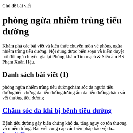
Chủ đề bài viết
phòng ngừa nhiễm trùng tiểu
đường
Khám phá các bài viết và kiến thức chuyên môn về
phòng ngừa
nhiễm trùng tiểu đường
. Nội dung được biên soạn và kiểm duyệt
bởi đội ngũ chuyên gia tại Phòng khám Tim mạch & Siêu âm BS
Phạm Xuân Hậu.
Danh sách bài viết (
1
)
phòng ngừa nhiễm trùng tiểu đường
chăm sóc da người tiểu
đường
biến chứng da tiểu đường
dưỡng ẩm da tiểu đường
chăm sóc
vết thương tiểu đường
Chăm sóc da khi bị bệnh tiểu đường
Bệnh tiểu đường gây biến chứng khô da, tăng nguy cơ tổn thương
và nhiễm trùng. Bài viết cung cấp các biện pháp bảo vệ da...