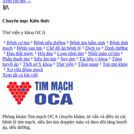
Xem chi tiết
→
Chuyên mục Kiến thức
Thư viện y khoa OCA
Bệnh cơ tim
Bệnh tiểu đường
Bệnh tim bẩm sinh
Bệnh tĩnh
mạch
Bệnh van tim
Chế độ ăn bệnh lý
Dịch vụ
Dinh dưỡng
Đau thắt ngực
Hỏi đáp
Loạn nhịp tim
Nhồi máu cơ tim
Phẫu thuật tim
Siêu âm tim
Suy tim
Tài liệu y khoa
Tăng
huyết áp
Thời sự Y khoa
Thư viện
Tổng quan
Trái tim khỏe
Xơ vữa động mạch
Xem tất cả bài viết
Phòng khám Tim mạch OCA chuyên khám, tư vấn và điều trị các
bệnh lý tim mạch, siêu âm tim doppler màu và theo dõi tăng huyết
áp, tiểu đường.