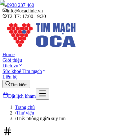
0938 237 460
info@ocaclinic.vn
T2-T7: 17:00-19:30
Home
Giới thiệu
Dịch vụ
Sức khoẻ Tim mạch
Liên hệ
Tìm kiếm
Đặt lịch khám
Trang chủ
/
Thư viện
/
Thẻ: phòng ngừa suy tim