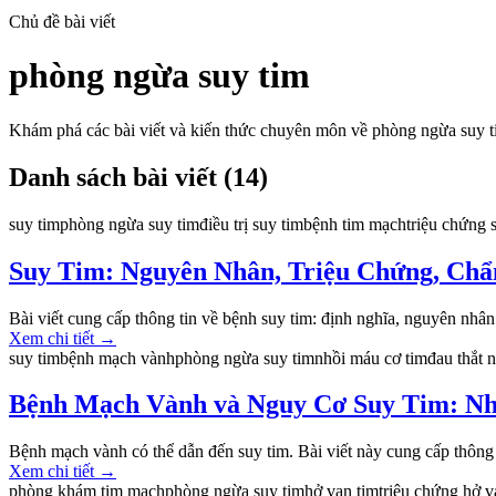
Chủ đề bài viết
phòng ngừa suy tim
Khám phá các bài viết và kiến thức chuyên môn về
phòng ngừa suy t
Danh sách bài viết (
14
)
suy tim
phòng ngừa suy tim
điều trị suy tim
bệnh tim mạch
triệu chứng 
Suy Tim: Nguyên Nhân, Triệu Chứng, Chẩ
Bài viết cung cấp thông tin về bệnh suy tim: định nghĩa, nguyên nhân (
Xem chi tiết
→
suy tim
bệnh mạch vành
phòng ngừa suy tim
nhồi máu cơ tim
đau thắt 
Bệnh Mạch Vành và Nguy Cơ Suy Tim: Nh
Bệnh mạch vành có thể dẫn đến suy tim. Bài viết này cung cấp thông 
Xem chi tiết
→
phòng khám tim mạch
phòng ngừa suy tim
hở van tim
triệu chứng hở v