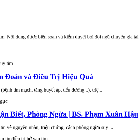
im
. Nội dung được biên soạn và kiểm duyệt bởi đội ngũ chuyên gia
suy tim
n Đoán và Điều Trị Hiệu Quả
bệnh tim mạch, tăng huyết áp, tiểu đường...), triệ...
ngực
ận Biết, Phòng Ngừa | BS. Phạm Xuân Hậu
tin về nguyên nhân, triệu chứng, cách phòng ngừa suy ...
an tim
điều trị hở van tim