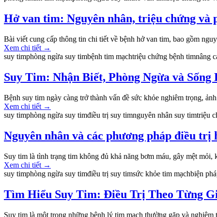
Hở van tim: Nguyên nhân, triệu chứng và 
Bài viết cung cấp thông tin chi tiết về bệnh hở van tim, bao gồm nguy
Xem chi tiết
→
suy tim
phòng ngừa suy tim
bệnh tim mạch
triệu chứng bệnh tim
nâng c
Suy Tim: Nhận Biết, Phòng Ngừa và Sống
Bệnh suy tim ngày càng trở thành vấn đề sức khỏe nghiêm trọng, ảnh
Xem chi tiết
→
suy tim
phòng ngừa suy tim
điều trị suy tim
nguyên nhân suy tim
triệu 
Nguyên nhân và các phương pháp điều trị 
Suy tim là tình trạng tim không đủ khả năng bơm máu, gây mệt mỏi, 
Xem chi tiết
→
suy tim
phòng ngừa suy tim
điều trị suy tim
sức khỏe tim mạch
biện ph
Tìm Hiểu Suy Tim: Điều Trị Theo Từng G
Suy tim là một trong những bệnh lý tim mạch thường gặp và nghiêm trọ