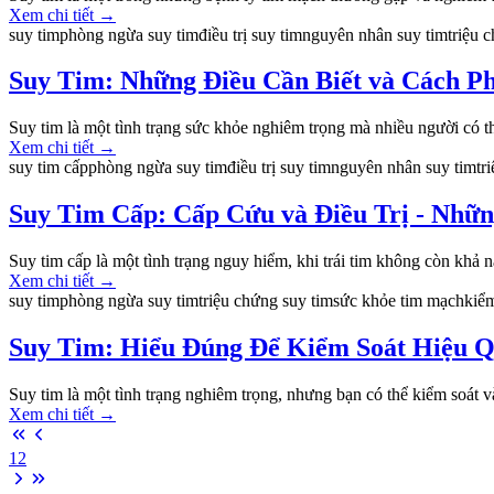
Xem chi tiết
→
suy tim
phòng ngừa suy tim
điều trị suy tim
nguyên nhân suy tim
triệu 
Suy Tim: Những Điều Cần Biết và Cách P
Suy tim là một tình trạng sức khỏe nghiêm trọng mà nhiều người có thể
Xem chi tiết
→
suy tim cấp
phòng ngừa suy tim
điều trị suy tim
nguyên nhân suy tim
tr
Suy Tim Cấp: Cấp Cứu và Điều Trị - Nhữn
Suy tim cấp là một tình trạng nguy hiểm, khi trái tim không còn khả 
Xem chi tiết
→
suy tim
phòng ngừa suy tim
triệu chứng suy tim
sức khỏe tim mạch
kiểm
Suy Tim: Hiểu Đúng Để Kiểm Soát Hiệu 
Suy tim là một tình trạng nghiêm trọng, nhưng bạn có thể kiểm soát v
Xem chi tiết
→
1
2