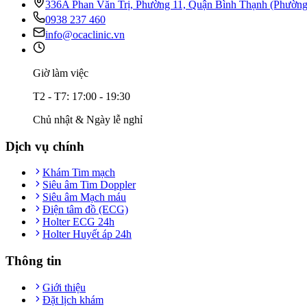
336A Phan Văn Trị, Phường 11, Quận Bình Thạnh (Phườn
0938 237 460
info@ocaclinic.vn
Giờ làm việc
T2 - T7: 17:00 - 19:30
Chủ nhật & Ngày lễ nghỉ
Dịch vụ chính
Khám Tim mạch
Siêu âm Tim Doppler
Siêu âm Mạch máu
Điện tâm đồ (ECG)
Holter ECG 24h
Holter Huyết áp 24h
Thông tin
Giới thiệu
Đặt lịch khám