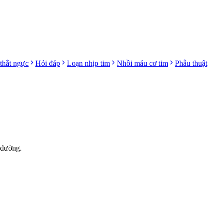
thắt ngực
Hỏi đáp
Loạn nhịp tim
Nhồi máu cơ tim
Phẫu thuật
 đường.