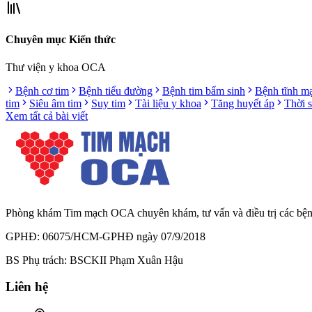
Chuyên mục Kiến thức
Thư viện y khoa OCA
Bệnh cơ tim
Bệnh tiểu đường
Bệnh tim bẩm sinh
Bệnh tĩnh m
tim
Siêu âm tim
Suy tim
Tài liệu y khoa
Tăng huyết áp
Thời 
Xem tất cả bài viết
Phòng khám Tim mạch OCA chuyên khám, tư vấn và điều trị các bệnh l
GPHĐ: 06075/HCM-GPHĐ ngày 07/9/2018
BS Phụ trách: BSCKII Phạm Xuân Hậu
Liên hệ