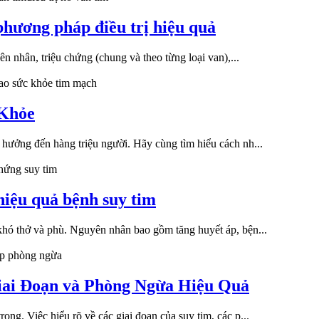
phương pháp điều trị hiệu quả
ên nhân, triệu chứng (chung và theo từng loại van),...
ao sức khỏe tim mạch
 Khỏe
 hưởng đến hàng triệu người. Hãy cùng tìm hiểu cách nh...
chứng suy tim
hiệu quả bệnh suy tim
khó thở và phù. Nguyên nhân bao gồm tăng huyết áp, bện...
áp phòng ngừa
iai Đoạn và Phòng Ngừa Hiệu Quả
ng. Việc hiểu rõ về các giai đoạn của suy tim, các p...