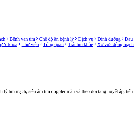
ạch
Bệnh van tim
Chế độ ăn bệnh lý
Dịch vụ
Dinh dưỡng
Đau 
sự Y khoa
Thư viện
Tổng quan
Trái tim khỏe
Xơ vữa động mạch
ý tim mạch, siêu âm tim doppler màu và theo dõi tăng huyết áp, tiểu