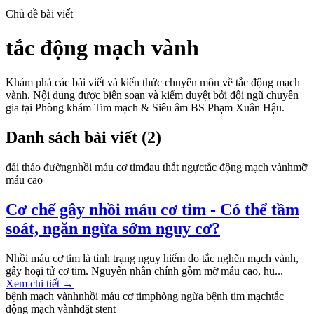
Chủ đề bài viết
tắc động mạch vành
Khám phá các bài viết và kiến thức chuyên môn về
tắc động mạch
vành
. Nội dung được biên soạn và kiểm duyệt bởi đội ngũ chuyên
gia tại Phòng khám Tim mạch & Siêu âm BS Phạm Xuân Hậu.
Danh sách bài viết (
2
)
đái tháo đường
nhồi máu cơ tim
đau thắt ngực
tắc động mạch vành
mỡ
máu cao
Cơ chế gây nhồi máu cơ tim - Có thể tầm
soát, ngăn ngừa sớm nguy cơ?
Nhồi máu cơ tim là tình trạng nguy hiểm do tắc nghẽn mạch vành,
gây hoại tử cơ tim. Nguyên nhân chính gồm mỡ máu cao, hu...
Xem chi tiết
→
bệnh mạch vành
nhồi máu cơ tim
phòng ngừa bệnh tim mạch
tắc
động mạch vành
đặt stent