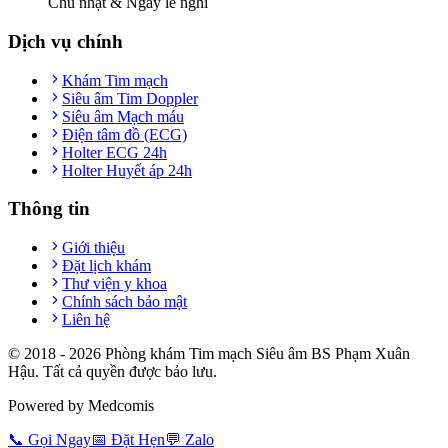
Chủ nhật & Ngày lễ nghỉ
Dịch vụ chính
Khám Tim mạch
Siêu âm Tim Doppler
Siêu âm Mạch máu
Điện tâm đồ (ECG)
Holter ECG 24h
Holter Huyết áp 24h
Thông tin
Giới thiệu
Đặt lịch khám
Thư viện y khoa
Chính sách bảo mật
Liên hệ
© 2018 -
2026
Phòng khám Tim mạch Siêu âm BS Phạm Xuân
Hậu. Tất cả quyền được bảo lưu.
Powered by Medcomis
📞
Gọi Ngay
📅
Đặt Hẹn
💬
Zalo