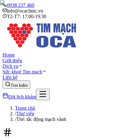
0938 237 460
info@ocaclinic.vn
T2-T7: 17:00-19:30
Home
Giới thiệu
Dịch vụ
Sức khoẻ Tim mạch
Liên hệ
Tìm kiếm
Đặt lịch khám
Trang chủ
/
Thư viện
/
Thẻ: tắc động mạch vành