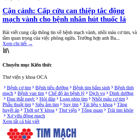
Cận cảnh: Cấp cứu can thiệp tắc động
mạch vành cho bệnh nhân hút thuốc lá
Bài viết cung cấp thông tin về bệnh mạch vành, nhồi máu cơ tim, và
tầm quan trọng của việc phòng ngừa. Trường hợp anh Ba...
Xem chi tiết
→
Chuyên mục Kiến thức
Thư viện y khoa OCA
Bệnh cơ tim
Bệnh tiểu đường
Bệnh tim bẩm sinh
Bệnh tĩnh
mạch
Bệnh van tim
Chế độ ăn bệnh lý
Dịch vụ
Dinh dưỡng
Đau thắt ngực
Hỏi đáp
Loạn nhịp tim
Nhồi máu cơ tim
Phẫu thuật tim
Siêu âm tim
Suy tim
Tài liệu y khoa
Tăng
huyết áp
Thời sự Y khoa
Thư viện
Tổng quan
Trái tim khỏe
Xơ vữa động mạch
Xem tất cả bài viết