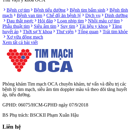
Bệnh cơ tim
Bệnh tiểu đường
Bệnh tim bẩm sinh
Bệnh tĩnh
mạch
Bệnh van tim
Chế độ ăn bệnh lý
Dịch vụ
Dinh dưỡng
Đau thắt ngực
Hỏi đáp
Loạn nhịp tim
Nhồi máu cơ tim
Phẫu thuật tim
Siêu âm tim
Suy tim
Tài liệu y khoa
Tăng
huyết áp
Thời sự Y khoa
Thư viện
Tổng quan
Trái tim khỏe
Xơ vữa động mạch
Xem tất cả bài viết
Phòng khám Tim mạch OCA chuyên khám, tư vấn và điều trị các
bệnh lý tim mạch, siêu âm tim doppler màu và theo dõi tăng huyết
áp, tiểu đường.
GPHĐ: 06075/HCM-GPHĐ ngày 07/9/2018
BS Phụ trách: BSCKII Phạm Xuân Hậu
Liên hệ