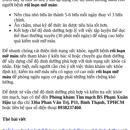
người bệnh
rối loạn mỡ máu
:
Nên chia nhỏ bữa ăn thành 5-6 bữa mỗi ngày thay vì 3 bữa
chính.
Ăn chậm, nhai kỹ để thức ăn được tiêu hóa tốt hơn.
Kết hợp chế độ dinh dưỡng hợp lý với việc tập luyện thể dục
thể thao thường xuyên (30 phút mỗi ngày) để nâng cao hiệu
quả kiểm soát mỡ máu.
Để nhanh chóng cải thiện tình trạng sức khỏe, người bệnh
rối loạn
mỡ máu
nên tham khảo ý kiến bác sĩ hoặc chuyên gia dinh dưỡng
để xây dựng chế độ dinh dưỡng phù hợp với tình trạng sức khỏe cá
nhân. Đặc biệt, mỗi người cần chú ý tới việc thăm khám sức khỏe
định kỳ, kiểm tra mỡ máu nếu có nguy cơ cao mắc
rối loạn mỡ
máu
để phòng ngừa nguy cơ gặp phải những biến chứng khó
lường.
Để được tư vấn chế độ dinh dưỡng phù hợp và kiểm tra sức khỏe
tim mạch, bạn có thể đến
Phòng khám Tim mạch BS Phạm Xuân
Hậu
tại địa chỉ
336a Phan Văn Trị, P11, Bình Thạnh, TPHCM
hoặc liên hệ qua số điện thoại
0938237460
.
Thẻ bài viết