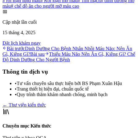
#
rối loạn lipid máu
#
Rối loạn mỡ máu
#
Tim mạch
#
dinh dưỡng mỡ
máu
#
chế độ ăn cho người mỡ máu cao
📅
Cập nhật lần cuối
15 tháng 4, 2025
Đặt lịch khám ngay
Bài trước
Dinh Dưỡng Cho Bệnh Nhân Nhồi Máu Não: Nên Ăn
Gì, Kiêng Gì?
Bài sau
Thiếu Máu Não Nên Ăn Gì, Kiêng Gì? Chế
Độ Dinh Dưỡng Cho Người Bệnh
Thông tin dịch vụ
•
Tư vấn chuyên sâu thực hiện bởi BS Phạm Xuân Hậu
•
Trang thiết bị hiện đại, chuẩn quốc tế
•
Quy trình thăm khám nhanh chóng, minh bạch
← Thư viện kiến thức
Chuyên mục Kiến thức
Thư viện y khoa OCA