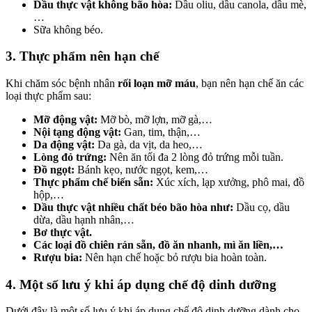
Dầu thực vật không bão hòa:
Dầu oliu, dầu canola, dầu mè,
…
Sữa không béo.
3. Thực phẩm nên hạn chế
Khi chăm sóc bệnh nhân
rối loạn mỡ máu
, bạn nên hạn chế ăn các
loại thực phẩm sau:
Mỡ động vật:
Mỡ bò, mỡ lợn, mỡ gà,…
Nội tạng động vật:
Gan, tim, thận,…
Da động vật:
Da gà, da vịt, da heo,…
Lòng đỏ trứng:
Nên ăn tối đa 2 lòng đỏ trứng mỗi tuần.
Đồ ngọt:
Bánh kẹo, nước ngọt, kem,…
Thực phẩm chế biến sẵn:
Xúc xích, lạp xưởng, phô mai, đồ
hộp,…
Dầu thực vật nhiều chất béo bão hòa như:
Dầu cọ, dầu
dừa, dầu hạnh nhân,…
Bơ thực vật.
Các loại đồ chiên rán sẵn, đồ ăn nhanh, mì ăn liền,…
Rượu bia:
Nên hạn chế hoặc bỏ rượu bia hoàn toàn.
4. Một số lưu ý khi áp dụng chế độ dinh dưỡng
Dưới đây là một số lưu ý khi áp dụng chế độ dinh dưỡng dành cho