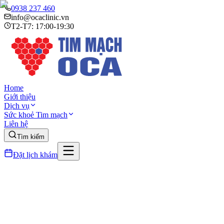
0938 237 460
info@ocaclinic.vn
T2-T7: 17:00-19:30
Home
Giới thiệu
Dịch vụ
Sức khoẻ Tim mạch
Liên hệ
Tìm kiếm
Đặt lịch khám