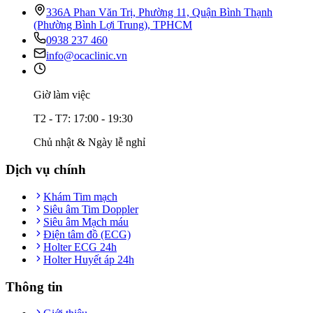
336A Phan Văn Trị, Phường 11, Quận Bình Thạnh
(Phường Bình Lợi Trung), TPHCM
0938 237 460
info@ocaclinic.vn
Giờ làm việc
T2 - T7: 17:00 - 19:30
Chủ nhật & Ngày lễ nghỉ
Dịch vụ chính
Khám Tim mạch
Siêu âm Tim Doppler
Siêu âm Mạch máu
Điện tâm đồ (ECG)
Holter ECG 24h
Holter Huyết áp 24h
Thông tin