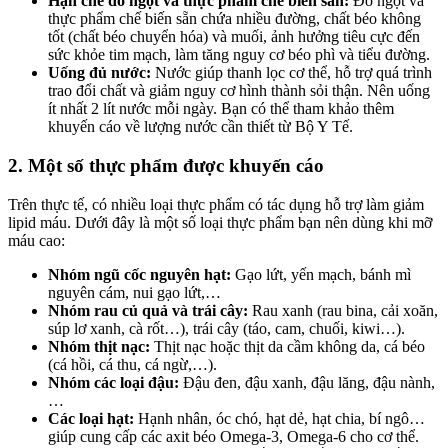
Hạn chế đồ ngọt và thực phẩm chế biến sẵn:
Đồ ngọt và
thực phẩm chế biến sẵn chứa nhiều đường, chất béo không
tốt (chất béo chuyển hóa) và muối, ảnh hưởng tiêu cực đến
sức khỏe tim mạch, làm tăng nguy cơ béo phì và tiểu đường.
Uống đủ nước:
Nước giúp thanh lọc cơ thể, hỗ trợ quá trình
trao đổi chất và giảm nguy cơ hình thành sỏi thận. Nên uống
ít nhất 2 lít nước mỗi ngày. Bạn có thể tham khảo thêm
khuyến cáo về lượng nước cần thiết từ Bộ Y Tế.
2. Một số thực phẩm được khuyến cáo
Trên thực tế, có nhiều loại thực phẩm có tác dụng hỗ trợ làm giảm
lipid máu. Dưới đây là một số loại thực phẩm bạn nên dùng khi mỡ
máu cao:
Nhóm ngũ cốc nguyên hạt:
Gạo lứt, yến mạch, bánh mì
nguyên cám, nui gạo lứt,…
Nhóm rau củ quả và trái cây:
Rau xanh (rau bina, cải xoăn,
súp lơ xanh, cà rốt…), trái cây (táo, cam, chuối, kiwi…).
Nhóm thịt nạc:
Thịt nạc hoặc thịt da cầm không da, cá béo
(cá hồi, cá thu, cá ngừ,…).
Nhóm các loại đậu:
Đậu đen, đậu xanh, đậu lăng, đậu nành,
…
Các loại hạt:
Hạnh nhân, óc chó, hạt dẻ, hạt chia, bí ngô…
giúp cung cấp các axit béo Omega-3, Omega-6 cho cơ thể.