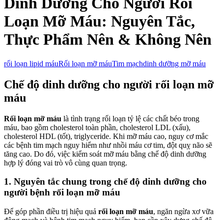
Dinh Dưỡng Cho Người Rối
Loạn Mỡ Máu: Nguyên Tắc,
Thực Phẩm Nên & Không Nên
rối loạn lipid máu
Rối loạn mỡ máu
Tim mạch
dinh dưỡng mỡ máu
Chế độ dinh dưỡng cho người rối loạn mỡ
máu
Rối loạn mỡ máu
là tình trạng rối loạn tỷ lệ các chất béo trong
máu, bao gồm cholesterol toàn phần, cholesterol LDL (xấu),
cholesterol HDL (tốt), triglyceride. Khi mỡ máu cao, nguy cơ mắc
các bệnh tim mạch nguy hiểm như nhồi máu cơ tim, đột quỵ não sẽ
tăng cao. Do đó, việc kiểm soát mỡ máu bằng chế độ dinh dưỡng
hợp lý đóng vai trò vô cùng quan trọng.
1. Nguyên tắc chung trong chế độ dinh dưỡng cho
người bệnh rối loạn mỡ máu
Để góp phần điều trị hiệu quả
rối loạn mỡ máu
, ngăn ngừa xơ vữa