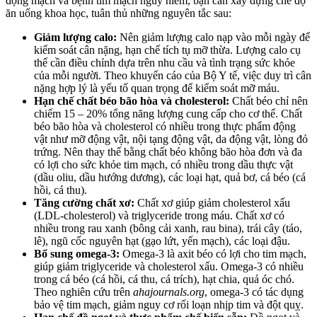
động mạch và bệnh tim mạch nguy hiểm, bạn cần xây dựng chế độ
ăn uống khoa học, tuân thủ những nguyên tắc sau:
Giảm lượng calo:
Nên giảm lượng calo nạp vào mỗi ngày để
kiểm soát cân nặng, hạn chế tích tụ mỡ thừa. Lượng calo cụ
thể cần điều chỉnh dựa trên nhu cầu và tình trạng sức khỏe
của mỗi người. Theo khuyến cáo của Bộ Y tế, việc duy trì cân
nặng hợp lý là yếu tố quan trọng để kiểm soát mỡ máu.
Hạn chế chất béo bão hòa và cholesterol:
Chất béo chỉ nên
chiếm 15 – 20% tổng năng lượng cung cấp cho cơ thể. Chất
béo bão hòa và cholesterol có nhiều trong thực phẩm động
vật như mỡ động vật, nội tạng động vật, da động vật, lòng đỏ
trứng. Nên thay thế bằng chất béo không bão hòa đơn và đa
có lợi cho sức khỏe tim mạch, có nhiều trong dầu thực vật
(dầu oliu, dầu hướng dương), các loại hạt, quả bơ, cá béo (cá
hồi, cá thu).
Tăng cường chất xơ:
Chất xơ giúp giảm cholesterol xấu
(LDL-cholesterol) và triglyceride trong máu. Chất xơ có
nhiều trong rau xanh (bông cải xanh, rau bina), trái cây (táo,
lê), ngũ cốc nguyên hạt (gạo lứt, yến mạch), các loại đậu.
Bổ sung omega-3:
Omega-3 là axit béo có lợi cho tim mạch,
giúp giảm triglyceride và cholesterol xấu. Omega-3 có nhiều
trong cá béo (cá hồi, cá thu, cá trích), hạt chia, quả óc chó.
Theo nghiên cứu trên
ahajournals.org
, omega-3 có tác dụng
bảo vệ tim mạch, giảm nguy cơ rối loạn nhịp tim và đột quỵ.