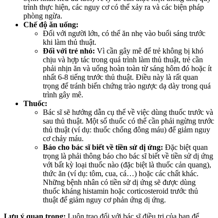
trình thực hiện, các nguy cơ có thể xảy ra và các biện pháp
phòng ngừa.
Chế độ ăn uống:
Đối với người lớn, có thể ăn nhẹ vào buổi sáng trước
khi làm thủ thuật.
Đối với trẻ nhỏ:
Vì cần gây mê để trẻ không bị khó
chịu và hợp tác trong quá trình làm thủ thuật, trẻ cần
phải nhịn ăn và uống hoàn toàn từ sáng hôm đó hoặc ít
nhất 6-8 tiếng trước thủ thuật. Điều này là rất quan
trọng để tránh biến chứng trào ngược dạ dày trong quá
trình gây mê.
Thuốc:
Bác sĩ sẽ hướng dẫn cụ thể về việc dùng thuốc trước và
sau thủ thuật. Một số thuốc có thể cần phải ngừng trước
thủ thuật (ví dụ: thuốc chống đông máu) để giảm nguy
cơ chảy máu.
Báo cho bác sĩ biết về tiền sử dị ứng:
Đặc biệt quan
trọng là phải thông báo cho bác sĩ biết về tiền sử dị ứng
với bất kỳ loại thuốc nào (đặc biệt là thuốc cản quang),
thức ăn (ví dụ: tôm, cua, cá…) hoặc các chất khác.
Những bệnh nhân có tiền sử dị ứng sẽ được dùng
thuốc kháng histamin hoặc corticosteroid trước thủ
thuật để giảm nguy cơ phản ứng dị ứng.
Lưu ý quan trọng:
Luôn trao đổi với bác sĩ điều trị của bạn để