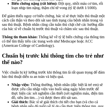
Biến chứng nặng (rất hiếm):
Đột quỵ, nhồi máu cơ tim, rối
loạn nhịp tim nặng, thậm chí tử vong (tỷ lệ dưới 1/1000).
Để giảm thiểu nguy cơ biến chứng, bác sĩ sẽ thực hiện thủ thuật một
cách cẩn thận và theo dõi sát sao tình trạng của bệnh nhân trong và
sau thủ thuật. Bệnh nhân cũng cần tuân thủ chặt chẽ các hướng dẫn
của bác sĩ về chuẩn bị trước thủ thuật và chăm sóc sau thủ thuật.
Thông tin tham khảo:
Thống kê về tỷ lệ biến chứng của thông tim
có thể tìm thấy trên các trang web như Medscape hoặc ACC
(American College of Cardiology).
Chuẩn bị trước khi thông tim cho trẻ như
thế nào?
Việc chuẩn bị kỹ lưỡng trước khi thông tim là rất quan trọng để đảm
bảo thủ thuật diễn ra an toàn và hiệu quả.
Nhập viện:
Thông thường, bệnh nhân (đặc biệt là trẻ em) sẽ
được yêu cầu nhập viện vào buổi sáng ngày hôm trước để
thực hiện các xét nghiệm cần thiết (xét nghiệm máu, điện tim
đồ, siêu âm tim…) và được theo dõi sát sao.
Giải thích:
Bác sĩ sẽ giải thích chi tiết cho bạn (và cho cả
bệnh nhân nếu đủ tuổi) về lý do cần thực hiện thông tim, quy