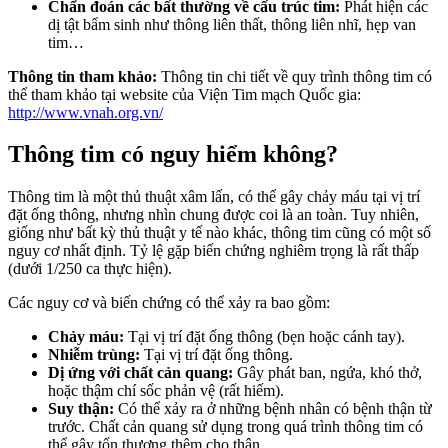
Chẩn đoán các bất thường về cấu trúc tim:
Phát hiện các
dị tật bẩm sinh như thông liên thất, thông liên nhĩ, hẹp van
tim…
Thông tin tham khảo:
Thông tin chi tiết về quy trình thông tim có
thể tham khảo tại website của Viện Tim mạch Quốc gia:
http://www.vnah.org.vn/
Thông tim có nguy hiểm không?
Thông tim là một thủ thuật xâm lấn, có thể gây chảy máu tại vị trí
đặt ống thông, nhưng nhìn chung được coi là an toàn. Tuy nhiên,
giống như bất kỳ thủ thuật y tế nào khác, thông tim cũng có một số
nguy cơ nhất định. Tỷ lệ gặp biến chứng nghiêm trọng là rất thấp
(dưới 1/250 ca thực hiện).
Các nguy cơ và biến chứng có thể xảy ra bao gồm:
Chảy máu:
Tại vị trí đặt ống thông (bẹn hoặc cánh tay).
Nhiễm trùng:
Tại vị trí đặt ống thông.
Dị ứng với chất cản quang:
Gây phát ban, ngứa, khó thở,
hoặc thậm chí sốc phản vệ (rất hiếm).
Suy thận:
Có thể xảy ra ở những bệnh nhân có bệnh thận từ
trước. Chất cản quang sử dụng trong quá trình thông tim có
thể gây tổn thương thêm cho thận.