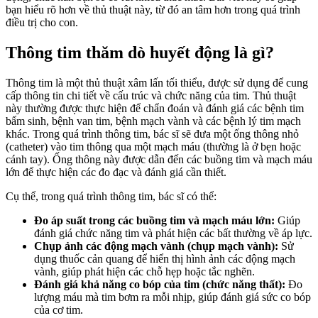
bạn hiểu rõ hơn về thủ thuật này, từ đó an tâm hơn trong quá trình
điều trị cho con.
Thông tim thăm dò huyết động là gì?
Thông tim là một thủ thuật xâm lấn tối thiểu, được sử dụng để cung
cấp thông tin chi tiết về cấu trúc và chức năng của tim. Thủ thuật
này thường được thực hiện để chẩn đoán và đánh giá các bệnh tim
bẩm sinh, bệnh van tim, bệnh mạch vành và các bệnh lý tim mạch
khác. Trong quá trình thông tim, bác sĩ sẽ đưa một ống thông nhỏ
(catheter) vào tim thông qua một mạch máu (thường là ở bẹn hoặc
cánh tay). Ống thông này được dẫn đến các buồng tim và mạch máu
lớn để thực hiện các đo đạc và đánh giá cần thiết.
Cụ thể, trong quá trình thông tim, bác sĩ có thể:
Đo áp suất trong các buồng tim và mạch máu lớn:
Giúp
đánh giá chức năng tim và phát hiện các bất thường về áp lực.
Chụp ảnh các động mạch vành (chụp mạch vành):
Sử
dụng thuốc cản quang để hiển thị hình ảnh các động mạch
vành, giúp phát hiện các chỗ hẹp hoặc tắc nghẽn.
Đánh giá khả năng co bóp của tim (chức năng thất):
Đo
lượng máu mà tim bơm ra mỗi nhịp, giúp đánh giá sức co bóp
của cơ tim.