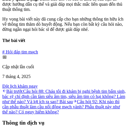
được hướng dẫn cụ thể và giải đáp mọi thắc mắc liên quan đến thủ
thuật thông tim.
Hy vọng bài viết này đã cung cấp cho bạn những thông tin hữu ích
về thông tim thăm dò huyết động. Nếu bạn còn bất kỳ câu hỏi nào,
đừng ngần ngại hỏi bác sĩ để được giải đáp nhé.
Thẻ bài viết
#
Hỏi đáp tim mạch
📅
Cập nhật lần cuối
7 tháng 4, 2025
Đặt lịch khám ngay
Bài trước
Câu hỏi 88: Cháu tôi đi khám bị nghi bệnh tim bẩm sinh,
bác sỹ chỉ định cần làm siêu âm tim, siêu âm tim có hại không? Làm
như thế nào? Và lợi ích ra sao?
Bài sau
Câu hỏi 92: Khi nào thì
cần phẫu thuật làm cầu nối động mạch vành? Phẫu thuật này như
thế nào? Có nguy hiểm không?
Thông tin dịch vụ