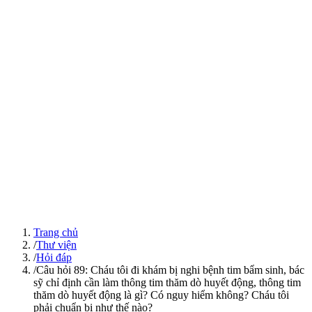
Trang chủ
/
Thư viện
/
Hỏi đáp
/
Câu hỏi 89: Cháu tôi đi khám bị nghi bệnh tim bẩm sinh, bác
sỹ chỉ định cần làm thông tim thăm dò huyết động, thông tim
thăm dò huyết động là gì? Có nguy hiểm không? Cháu tôi
phải chuẩn bị như thế nào?