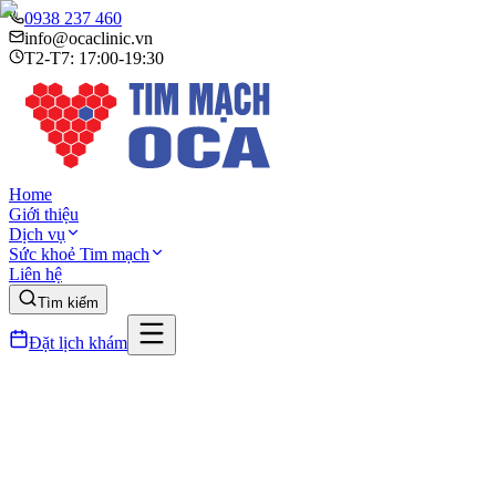
0938 237 460
info@ocaclinic.vn
T2-T7: 17:00-19:30
Home
Giới thiệu
Dịch vụ
Sức khoẻ Tim mạch
Liên hệ
Tìm kiếm
Đặt lịch khám