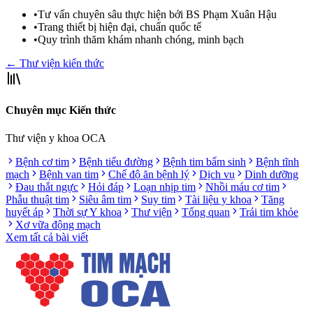
•
Tư vấn chuyên sâu thực hiện bởi BS Phạm Xuân Hậu
•
Trang thiết bị hiện đại, chuẩn quốc tế
•
Quy trình thăm khám nhanh chóng, minh bạch
← Thư viện kiến thức
Chuyên mục Kiến thức
Thư viện y khoa OCA
Bệnh cơ tim
Bệnh tiểu đường
Bệnh tim bẩm sinh
Bệnh tĩnh
mạch
Bệnh van tim
Chế độ ăn bệnh lý
Dịch vụ
Dinh dưỡng
Đau thắt ngực
Hỏi đáp
Loạn nhịp tim
Nhồi máu cơ tim
Phẫu thuật tim
Siêu âm tim
Suy tim
Tài liệu y khoa
Tăng
huyết áp
Thời sự Y khoa
Thư viện
Tổng quan
Trái tim khỏe
Xơ vữa động mạch
Xem tất cả bài viết