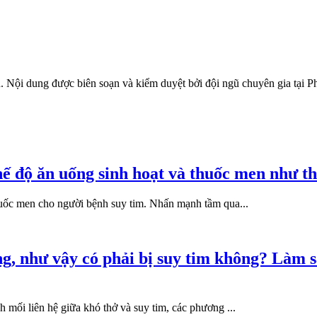
h
. Nội dung được biên soạn và kiểm duyệt bởi đội ngũ chuyên gia t
hế độ ăn uống sinh hoạt và thuốc men như t
 thuốc men cho người bệnh suy tim. Nhấn mạnh tầm qua...
ng, như vậy có phải bị suy tim không? Làm 
h mối liên hệ giữa khó thở và suy tim, các phương ...