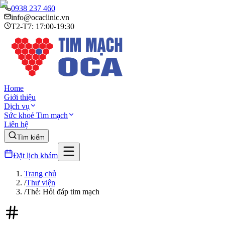
0938 237 460
info@ocaclinic.vn
T2-T7: 17:00-19:30
Home
Giới thiệu
Dịch vụ
Sức khoẻ Tim mạch
Liên hệ
Tìm kiếm
Đặt lịch khám
Trang chủ
/
Thư viện
/
Thẻ: Hỏi đáp tim mạch