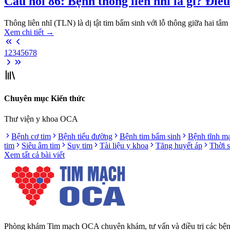
Câu hỏi 86: Bệnh thông liên nhĩ là gì? Điều
Thông liên nhĩ (TLN) là dị tật tim bẩm sinh với lỗ thông giữa hai tâm 
Xem chi tiết
→
1
2
3
4
5
6
7
8
Chuyên mục Kiến thức
Thư viện y khoa OCA
Bệnh cơ tim
Bệnh tiểu đường
Bệnh tim bẩm sinh
Bệnh tĩnh m
tim
Siêu âm tim
Suy tim
Tài liệu y khoa
Tăng huyết áp
Thời 
Xem tất cả bài viết
Phòng khám Tim mạch OCA chuyên khám, tư vấn và điều trị các bệnh l