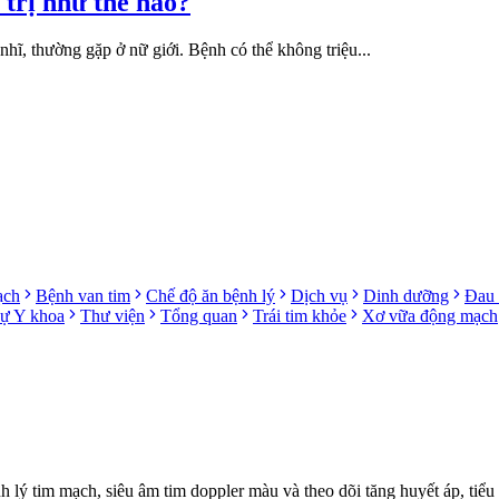
 trị như thế nào?
nhĩ, thường gặp ở nữ giới. Bệnh có thể không triệu...
ạch
Bệnh van tim
Chế độ ăn bệnh lý
Dịch vụ
Dinh dưỡng
Đau 
sự Y khoa
Thư viện
Tổng quan
Trái tim khỏe
Xơ vữa động mạch
ý tim mạch, siêu âm tim doppler màu và theo dõi tăng huyết áp, tiểu